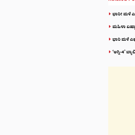
ಭಾರೀ ಮಳೆ ಎಫೆ
ಮಹಿಳಾ ಏಷ್ಯಾ
ಭಾರಿ ಮಳೆ ಎಫ
‘ಅಗ್ನಿ-4’ ಬ್ಯಾ