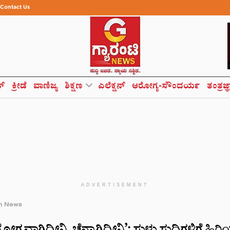
Contact Us
ಸ್
ಕ್ರೀಡೆ
ವಾಣಿಜ್ಯ
ಶಿಕ್ಷಣ
ಎಲೆಕ್ಷನ್
ಆರೋಗ್ಯ-ಸೌಂದರ್ಯ
ತಂತ್ರಜ್
ADVERTISEMENT
h News