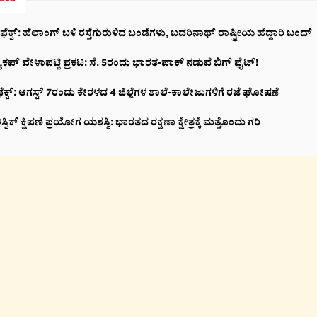
ಕ್ಟ್‌: ಹೆಲಾಂಗ್ ಬಳಿ ರಸ್ತೆಗುರುಳಿದ ಬಂಡೆಗಳು, ಬದರಿನಾಥ್‌ ರಾಷ್ಟ್ರೀಯ ಹೆದ್ದಾರಿ ಬಂದ್‌
ಕಪ್ ವೇಳಾಪಟ್ಟಿ ಪ್ರಕಟ: ಸೆ. 5ರಂದು ಭಾರತ-ಪಾಕ್‌ ನಡುವೆ ಬಿಗ್ ಫೈಟ್!
ೆಕ್ಟ್: ಆಗಸ್ಟ್ 7ರಂದು ಕೇರಳದ 4 ಜಿಲ್ಲೆಗಳ ಶಾಲೆ-ಕಾಲೇಜುಗಳಿಗೆ ರಜೆ ಘೋಷಣೆ
ಲಿಸ್ಟಿಕ್ ಕ್ಷಿಪಣಿ ಪ್ರಯೋಗ ಯಶಸ್ವಿ: ಭಾರತದ ರಕ್ಷಣಾ ಕ್ಷೇತ್ರಕ್ಕೆ ಮತ್ತೊಂದು ಗರಿ