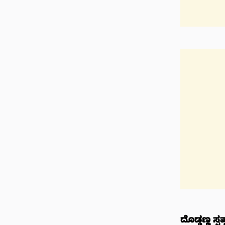
ದೊಡ್ಡಣ್ಣ ಸ್