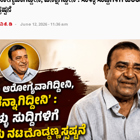
್ಯವಾಗಿದ್ದೀನಿ, ಚೆನ್ನಾಗಿದ್ದೀನಿ’: ಸುಳ್ಳು ಸುದ್ದಿಗಳಿಗೆ ಹ
ಷ್ಟನೆ
ಿ ಕೆ. ಡಿ
June 12, 2026 - 11:36 am