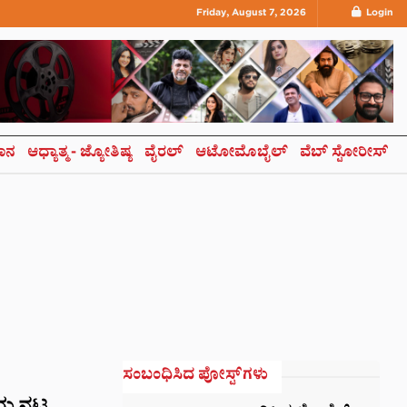
Friday, August 7, 2026
Login
ಞಾನ
ಆಧ್ಯಾತ್ಮ- ಜ್ಯೋತಿಷ್ಯ
ವೈರಲ್
ಆಟೋಮೊಬೈಲ್
ವೆಬ್ ಸ್ಟೋರೀಸ್
ಸಂಬಂಧಿಸಿದ ಪೋಸ್ಟ್‌ಗಳು