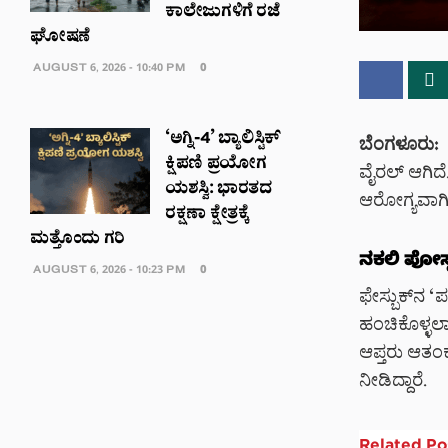
ಕಾಲೇಜುಗಳಿಗೆ ರಜೆ
ಘೋಷಣೆ
AUGUST 6, 2026 - 10:40 PM
0
‘ಅಗ್ನಿ-4’ ಬ್ಯಾಲಿಸ್ಟಿಕ್
ಬೆಂಗಳೂರು:
ಕ್ಷಿಪಣಿ ಪ್ರಯೋಗ
ವೈರಲ್ ಆಗಿದೆ.
ಯಶಸ್ವಿ: ಭಾರತದ
ಆರೋಗ್ಯವಾಗಿದ್
ರಕ್ಷಣಾ ಕ್ಷೇತ್ರಕ್ಕೆ
ಮತ್ತೊಂದು ಗರಿ
ನಕಲಿ ಪೋಸ್
AUGUST 6, 2026 - 10:23 PM
0
ಫೇಸ್ಬುಕ್‌ನ ‘
ಹಂಚಿಕೊಳ್ಳಲಾಗ
ಆಪ್ತರು ಆತಂಕಕ
ನೀಡಿದ್ದಾರೆ.
Related
Po