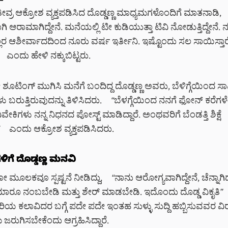
ು ತೀವ್ರ ಆಕ್ರೋಶ ವ್ಯಕ್ತಪಡಿಸಿದ ದೊಡ್ಡಣ್ಣ ಮಾಧ್ಯಮಗಳೊಂದಿಗೆ ಮಾತನಾಡಿ,
 ಆರಾಮಾಗಿದ್ದೇನೆ. ಮನೆಯಲ್ಲಿ ಟೀ ಕುಡಿಯುತ್ತಾ ಟಿವಿ ನೋಡುತ್ತಿದ್ದೇನೆ
ಮೆಲ್ಲರ ಆಶೀರ್ವಾದದಿಂದ ನೂರು ವರ್ಷ ಇರ್ತೀನಿ. ಇಷ್ಟೊಂದು ಸಲ ಸಾಯಿಸ್ತಾರ
ಎಂದು ಹೇಳಿ ನಕ್ಕುಬಿಟ್ಟರು.
ಿಯೇ ಶೂಟಿಂಗ್ ಮುಗಿಸಿ ಮನೆಗೆ ಬಂದಿದ್ದ ದೊಡ್ಡಣ್ಣ ಅವರು, ಬೆಳಿಗ್ಗೆಯಿಂದ ಸ
ಬರುತ್ತಿರುವುದನ್ನು ತಿಳಿಸಿದರು.
“
ಬೆಳಗ್ಗೆಯಿಂದ ನನಗೆ ಫೋನ್ ಕರೆಗಳೇ 
ಿಗಳು ನನ್ನ ನಿಧನದ ಪೋಸ್ಟ್ ಮಾಡಿದ್ದಾರೆ. ಅಂಥವರಿಗೆ ಬೆಂಡತ್ತಿ ಶಿಕ್ಷೆ
ಎಂದು ಆಕ್ರೋಶ ವ್ಯಕ್ತಪಡಿಸಿದರು.
ಿಗೆ ದೊಡ್ಡಣ್ಣ ಮನವಿ
 ಮೂಲಕವೂ ಸ್ಪಷ್ಟನೆ ನೀಡಿದ್ದು,
“
ನಾನು ಆರೋಗ್ಯವಾಗಿದ್ದೇನೆ, ಚೆನ್ನಾಗಿದ್ದ
ು ಯಾರೂ ನಂಬಬೇಡಿ ಮತ್ತು ಶೇರ್ ಮಾಡಬೇಡಿ. ಇದೊಂದು ದೊಡ್ಡ ವಿಕೃತಿ
”
ಹಿರಿಯ ಕಲಾವಿದರ ಬಗ್ಗೆ ಪದೇ ಪದೇ ಇಂತಹ ಸುಳ್ಳು ಸುದ್ದಿ ಹಬ್ಬಿಸುವವರ ವಿರುದ
ಜರುಗಿಸಬೇಕೆಂದು ಆಗ್ರಹಿಸಿದ್ದಾರೆ.