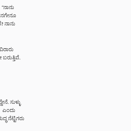
“
ನಾನು
. ನನಗೇನೂ
ೆ? ನಾನು
ಾವಿರಾರು
ಬರುತ್ತಿವೆ.
ೇನೆ. ಸುಳ್ಳು
ಎಂದು
್ಧ ನೆಟ್ಟಿಗರು