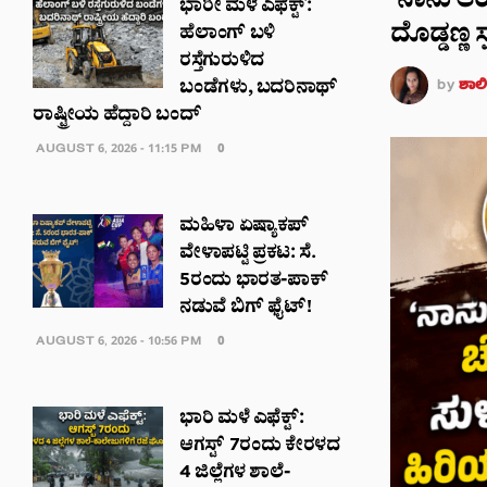
‘ನಾನು ಆರೋಗ
ಭಾರೀ ಮಳೆ ಎಫೆಕ್ಟ್‌:
ದೊಡ್ಡಣ್ಣ ಸ್ಪ
ಹೆಲಾಂಗ್ ಬಳಿ
ರಸ್ತೆಗುರುಳಿದ
by
ಶಾಲಿನ
ಬಂಡೆಗಳು, ಬದರಿನಾಥ್‌
ರಾಷ್ಟ್ರೀಯ ಹೆದ್ದಾರಿ ಬಂದ್‌
AUGUST 6, 2026 - 11:15 PM
0
ಮಹಿಳಾ ಏಷ್ಯಾಕಪ್
ವೇಳಾಪಟ್ಟಿ ಪ್ರಕಟ: ಸೆ.
5ರಂದು ಭಾರತ-ಪಾಕ್‌
ನಡುವೆ ಬಿಗ್ ಫೈಟ್!
AUGUST 6, 2026 - 10:56 PM
0
ಭಾರಿ ಮಳೆ ಎಫೆಕ್ಟ್:
ಆಗಸ್ಟ್ 7ರಂದು ಕೇರಳದ
4 ಜಿಲ್ಲೆಗಳ ಶಾಲೆ-