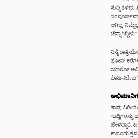
ಸುದ್ದಿ ತಿಳಿದ
ಸಂಪೂರ್ಣವಾಗಿ
ಆಗಿಲ್ಲ. ನಿಮ್
ಚೆನ್ನಾಗಿದ್ದೀನಿ
”
ನಿನ್ನೆ ರಾತ್ರ
ಫೋನ್ ಕರೆಗಳು 
ಯಾರೋ ಅವಿವೇಕ
ಕೊಡಿಸಬೇಕು
”
ಅಭಿಮಾನಿಗಳ
ತಾವು ವಿಡಿಯೋ
ಸುದ್ದಿಗಳನ್ನ
ಹೇಳಿದ್ದಾರೆ. 
ಕಾನೂನು ಕ್ರಮ 