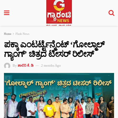
Home
Flash News
ಪಕ್ಕಾ ಎಂಟರ್ಟೈನ್ಮೆಂಟ್ ‘ಗೋಲ್ಮಾಲ್
ಗ್ಯಾಂಗ್’ ಚಿತ್ರದ ಟೀಸರ್ ರಿಲೀಸ್
By
ಶಾಲಿನಿ ಕೆ. ಡಿ
2 months Ago