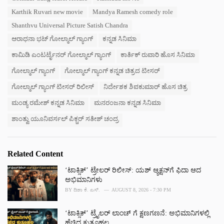
i
Karthik Ruvari new movie
Mandya Ramesh comedy role
e
s
Shanthvu Universal Picture Satish Chandra
:
ಆರಾಧನಾ ಭಟ್ ಗೋಲ್ಮಾಲ್ ಗ್ಯಾಂಗ್
ಕನ್ನಡ ಸಿನಿಮಾ
ಕಾಮಿಡಿ ಎಂಟರ್ಟೈನರ್ ಗೋಲ್ಮಾಲ್ ಗ್ಯಾಂಗ್
ಕಾರ್ತಿಕ್ ರುವಾರಿ ಹೊಸ ಸಿನಿಮಾ
ಗೋಲ್ಮಾಲ್ ಗ್ಯಾಂಗ್
ಗೋಲ್ಮಾಲ್ ಗ್ಯಾಂಗ್ ಕನ್ನಡ ಚಿತ್ರದ ಟೀಸರ್
ಗೋಲ್ಮಾಲ್ ಗ್ಯಾಂಗ್ ಟೀಸರ್ ರಿಲೀಸ್
ನಿರ್ದೇಶಕ ಶಿವಕುಮಾರ್ ಹೊಸ ಚಿತ್ರ
ಮಂಡ್ಯ ರಮೇಶ್ ಕನ್ನಡ ಸಿನಿಮಾ
ಮನರಂಜನಾ ಕನ್ನಡ ಸಿನಿಮಾ
ಶಾಂತ್ವು ಯೂನಿವರ್ಸಲ್ ಪಿಕ್ಚರ್ ಸತೀಶ್ ಚಂದ್ರ
Related Content
‘ಟಾಕ್ಸಿಕ್’ ಟ್ರೇಲರ್ ರಿಲೀಸ್: ಯಶ್‌ ಆ್ಯಕ್ಷನ್‌ಗೆ ಫಿದಾ ಆದ
ಅಭಿಮಾನಿಗಳು
BY
ದಿಶಾ ಕೆ. ಎಸ್.
AUGUST 8, 2026 - 7:30 PM
‘ಟಾಕ್ಸಿಕ್’ ಟ್ರೈಲರ್‌ ಲಾಂಚ್ ಗೆ ಕ್ಷಣಗಣನೆ: ಅಭಿಮಾನಿಗಳಲ್ಲಿ
ಹೆಚ್ಚಿದ ಕುತೂಹಲ