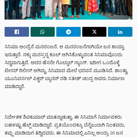
ಸಿನಿಮಾ ಅಂದ್ರೆನೆ ಮನರಂಜನೆ. ಆ ಮನರಂಜನೆಗಾಗಿಯೇ ಜನ ಕಾಯ್ತಾ
ಇರುತ್ತಾರೆ. ನಕ್ಕು ಮನಸ್ಸನ್ನ ಕೂಲ್ ಆಗಿಸಿಕೊಳ್ಳುವಂತ ಸಿನಿಮಾವೊಂದು
ಸಿದ್ಧವಾಗುತ್ತಿದೆ. ಅದರ ಹೆಸರೇ ಗೊಲ್ಮಾಲ್ ಗ್ಯಾಂಗ್. ಇದೀಗ ಒಂದೊಳ್ಳೆ
ಟೀಸರ್ ರಿಲೀಸ್ ಆಗಿದ್ದು, ಸಿನಿಮಾದ ಮೇಲೆ ಭರವಸೆ ಮೂಡಿಸಿದೆ. ಶಾಂತ್ವು
ಯೂನಿವರ್ಸಲ್ ಪಿಕ್ಚರ್ ಬ್ಯಾನರ್ ನಡಿ ಸತೀಶ್ ಚಂದ್ರ ಅವರು ನಿರ್ಮಾಣ
ಮಾಡಿದ್ದಾರೆ.
ನಿರ್ದೇಶಕ ಶಿವಕುಮಾರ್ ಮಾತನ್ನಾಡುತ್ತಾ, ಈ ಸಿನಿಮಾಗೆ ನಿರ್ಮಾಪಕರು
ಬಹಳಷ್ಟು ಹೆಲ್ಪ್ ಮಾಡಿದ್ದಾರೆ. ಪ್ರತಿಯೊಂದಕ್ಕೂ ಬೆನ್ನೆಲುಬಾಗಿ ನಿಂತವರು,
ತಪ್ಪು ಮಾಡಿದಾಗ ತಿದ್ದಿದವರು. ಈ ಸಿನಿಮಾದಲ್ಲಿ ಏನಿಲ್ಲ ಅಂದ್ರು 16 ಜನ