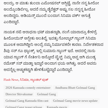
ಅಂದ್ರು. ಆ ಮಾತು ತುಂಬಾ ಎಮೋಷನಲ್ ಆಗ್ಬಿಟ್ಟೆ. ನಾನೇ ನನ್ನ ಹೀರೋ
ಅಂದ್ಕೊಂಡಿರ್ಲಿಲ್ಲ. ಆದರೆ ನಮ್ಮ ಡೈರೆಕ್ಟರ್ ಅಷ್ಟು ಸಲ ನನ್ನನ್ನ ಹೀರೋ
ಅಂದಿದ್ದರು. ಆಡಿಯನ್ಸ್ ಮುಂದೆ ಬಂದಾಗ ಸಿನಿಮಾ ವರ್ಕ್ ಆಗುತ್ತೆ
ಎಂದಿದ್ದಾರೆ.
ನಾಯಕ ನಟಿ ಆರಾಧನಾ ಭಟ್ ಮಾತನ್ನಾಡಿ, ನಂಗೆ ಯಾರಾದ್ರೂ ಕೇಳಿದ್ರೆ
ಹೀರೋಯಿನ್ ಆಗ್ಬೇಕು ಅಂತಿದ್ದೆ. ಇವತ್ತು ಗೋಲ್ಮಾಲ್ ಗ್ಯಾಂಗ್ ಸಿನಿಮಾ
ಮೂಲಕ ಅದಾಗಿದ್ದೀನಿ ಅಂದ್ರೆ ನಮ್ಮ ನಿರ್ಮಾಪಕರೇ ಕಾರಣ. ನಿರ್ದೇಶಕರಾದ
ಶಿವು ಸರ್ ಗೂ ಥ್ಯಾಂಕ್ಸ್. ಇಲ್ಲಿ ಸುಮಾರು ಗ್ಯಾಂಗ್ ಇದೆ. ಅದರಲ್ಲಿ ನಾನು
ಯಾವ ಗ್ಯಾಂಗ್ ಗೆ ಸೇರ್ತೀನಿ ಅನ್ನೋದೆ ಟ್ವಿಸ್ಟ್. ನಿಮ್ಮ ಅಪ್ಪ ಆಗಿ ಮಂಡ್ಯ
ರಮೇಶ್ ಸರ್ ಮಾಡ್ತಾ ಇದ್ದಾರೆ ಅಂದಾಗ ಭಯ ಆಗಿತ್ತು. ಆದರೆ ಅವರು
ಅದನ್ನೆಲ್ಲ ಅಚ್ಚುಕಟ್ಟಾಗಿ ಹೇಳಿಕೊಟ್ಟಿದ್ದಾರೆ ಎಂದಿದ್ದಾರೆ.
C
Flash News
,
ಸಿನಿಮಾ
,
ಸ್ಯಾಂಡಲ್ ವುಡ್
a
T
2026 Kannada comedy entertainer
Aradhana Bhatt Golmaal Gang
t
a
e
Director Shivakumar
Golmaal Gang
g
g
s
Golmaal Gang Kannada film cast
Golmaal Gang movie news update
o
:
r
Golmaal Gang teaser release
Kannada movie