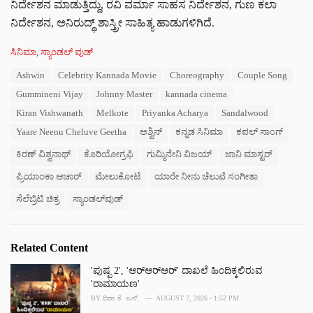
ನಿರ್ದೇಶನ ಮಾಡುತ್ತಿದ್ದು, ರವಿ ವರ್ಮಾ ಸಾಹಸ ನಿರ್ದೇಶನ, ಗುಣ ಕಲಾ
ನಿರ್ದೇಶನ, ಅನಿರುದ್ಧ್ ಶಾಸ್ತ್ರೀ ಸಾಹಿತ್ಯ ಹಾಡುಗಳಿಗಿದೆ.
C
ಸಿನಿಮಾ
,
ಸ್ಯಾಂಡಲ್ ವುಡ್
a
T
Ashwin
Celebrity Kannada Movie
Choreography
Couple Song
t
a
e
Gummineni Vijay
Johnny Master
kannada cinema
g
g
s
Kiran Vishwanath
Melkote
Priyanka Acharya
Sandalwood
o
:
r
Yaare Neenu Cheluve Geetha
ಅಶ್ವಿನ್
ಕನ್ನಡ ಸಿನಿಮಾ
ಕಪಲ್ ಸಾಂಗ್
i
e
ಕಿರಣ್ ವಿಶ್ವನಾಥ್
ಕೊರಿಯೋಗ್ರಫಿ
ಗುಮ್ಮಿನೇನಿ ವಿಜಯ್
ಜಾನಿ ಮಾಸ್ಟರ್
s
ಪ್ರಿಯಾಂಕಾ ಆಚಾರ್
ಮೇಲುಕೋಟೆ
ಯಾರೇ ನೀನು ಚೆಲುವೆ ಸಂಗೀತಾ
:
ಸೆಲೆಬ್ರಿಟಿ ಚಿತ್ರ
ಸ್ಯಾಂಡಲ್‌ವುಡ್
Related Content
'ಪುಷ್ಪ 2', 'ಆರ್‌ಆರ್‌ಆರ್' ದಾಖಲೆ ಹಿಂದಿಕ್ಕಲಿರುವ
'ರಾಮಾಯಣ'
BY
ದಿಶಾ ಕೆ. ಎಸ್.
AUGUST 7, 2026 - 1:52 PM