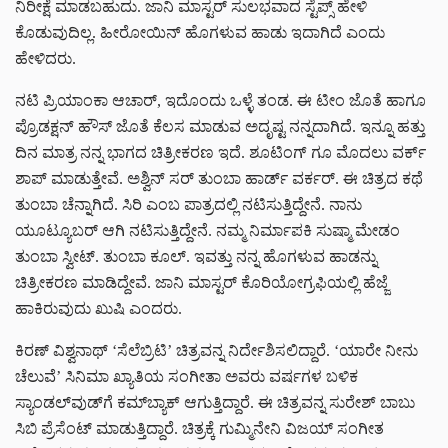
ನಿರೀಕ್ಷೆ ಮಾಡಬಹುದು. ಜಾನಿ ಮಾಸ್ಟರ್ ಸುಲಭವಾದ ಸ್ಟೆಪ್ಸ್ ಹೇಳಿ
ಕೊಡುವುದಿಲ್ಲ. ಹೀರೋಯಿನ್ ಹೊಗಳುವ ಹಾಡು ಇದಾಗಿದೆ ಎಂದು
ಹೇಳಿದರು.
ನಟಿ ಪ್ರಿಯಾಂಕಾ ಆಚಾರ್, ಇದೊಂದು ಒಳ್ಳೆ ತಂಡ. ಈ ಟೀಂ ಜೊತೆ ಹಾಗೂ
ಪ್ರೊಡಕ್ಷನ್ ಹೌಸ್ ಜೊತೆ ಕೆಲಸ ಮಾಡುವ ಅದೃಷ್ಟ ನನ್ನದಾಗಿದೆ. ಇನ್ನೂ ಹತ್ತು
ದಿನ ಮಾತ್ರ ನನ್ನ ಭಾಗದ ಚಿತ್ರೀಕರಣ ಇದೆ. ಶೂಟಿಂಗ್ ಗೂ ಮೊದಲು ವರ್ಕ್
ಶಾಪ್ ಮಾಡುತ್ತೇವೆ. ಅಶ್ವಿನ್ ಸರ್ ತುಂಬಾ ಹಾರ್ಡ್ ವರ್ಕರ್. ಈ ಚಿತ್ರದ ಕಥೆ
ತುಂಬಾ ಚೆನ್ನಾಗಿದೆ. ‌ಸಿರಿ ಎಂಬ ಪಾತ್ರದಲ್ಲಿ ನಟಿಸುತ್ತಿದ್ದೇನೆ. ನಾನು
ಯೂಟ್ಯೂಬರ್ ಆಗಿ ನಟಿಸುತ್ತಿದ್ದೇನೆ. ನಮ್ಮ ನಿರ್ಮಾಪಕಿ ಸುಷ್ಮಾ ಮೇಡಂ
ತುಂಬಾ ಸ್ವೀಟ್. ತುಂಬಾ ಕೂಲ್. ಇವತ್ತು ನನ್ನ ಹೊಗಳುವ ಹಾಡನ್ನು
ಚಿತ್ರೀಕರಣ ಮಾಡಿದ್ದೇವೆ. ಜಾನಿ ಮಾಸ್ಟರ್ ಕೊರಿಯೋಗ್ರಫಿಯಲ್ಲಿ ಹೆಜ್ಜೆ
ಹಾಕಿರುವುದು ಖುಷಿ ಎಂದರು.
ಕಿರಣ್ ವಿಶ್ವನಾಥ್ ʻಸೆಲೆಬ್ರಿಟಿʼ ಚಿತ್ರವನ್ನ ನಿರ್ದೇಶಿಸಲಿದ್ದಾರೆ. ʻಯಾರೇ ನೀನು
ಚೆಲುವೆʼ ಸಿನಿಮಾ ಖ್ಯಾತಿಯ ಸಂಗೀತಾ ಅವರು ವರ್ಷಗಳ ಬಳಿಕ
ಸ್ಯಾಂಡಲ್‌ವುಡ್‌ಗೆ ಕಮ್‌ಬ್ಯಾಕ್‌ ಆಗುತ್ತಿದ್ದಾರೆ. ಈ ಚಿತ್ರವನ್ನ ಸುರೇಶ್ ಬಾಬು
ಸಿಬಿ ಪ್ರೆಸೆಂಟ್ ಮಾಡುತ್ತಿದ್ದಾರೆ. ಚಿತ್ರಕ್ಕೆ ಗುಮ್ಮಿನೇನಿ ವಿಜಯ್ ಸಂಗೀತ