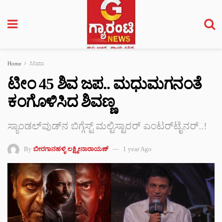
Home
ಸಿನಿಮಾ
ಟೀಂ 45 ಶಿವ ಜಪ.. ಮಧುಮಗನಂತೆ
ಕಂಗೊಳಿಸಿದ ಶಿವಣ್ಣ
ಸ್ಯಾಂಡಲ್‌ವುಡ್‌‌ನ ಬಿಗ್ಗೆಸ್ಟ್ ಮಲ್ಟಿಸ್ಟಾರರ್ ಎಂಟರ್‌ಟೈನರ್..!
By
ಬೀರಗಾನಹಳ್ಳಿ ಲಕ್ಷ್ಮೀನಾರಾಯಣ್
1 year Ago