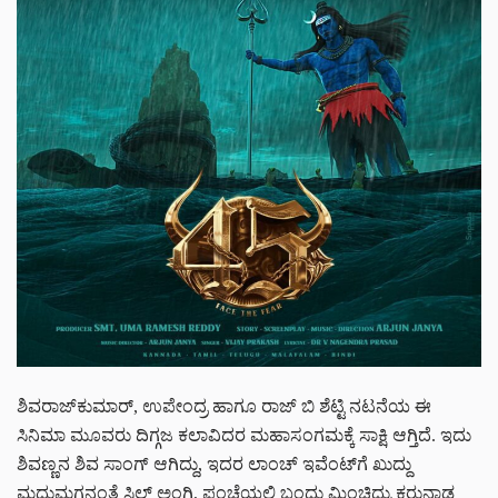
ಶಿವರಾಜ್‌‌ಕುಮಾರ್, ಉಪೇಂದ್ರ ಹಾಗೂ ರಾಜ್ ಬಿ ಶೆಟ್ಟಿ ನಟನೆಯ ಈ
ಸಿನಿಮಾ ಮೂವರು ದಿಗ್ಗಜ ಕಲಾವಿದರ ಮಹಾಸಂಗಮಕ್ಕೆ ಸಾಕ್ಷಿ ಆಗ್ತಿದೆ. ಇದು
ಶಿವಣ್ಣನ ಶಿವ ಸಾಂಗ್ ಆಗಿದ್ದು, ಇದರ ಲಾಂಚ್ ಇವೆಂಟ್‌ಗೆ ಖುದ್ದು
ಮಧುಮಗನಂತೆ ಸಿಲ್ಕ್ ಅಂಗಿ, ಪಂಚೆಯಲ್ಲಿ ಬಂದು ಮಿಂಚಿದ್ರು ಕರುನಾಡ