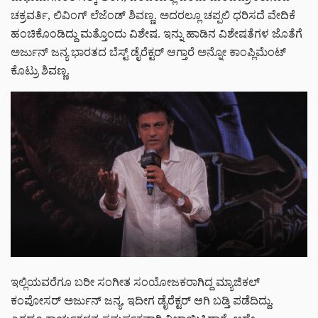
ಚಕ್ರವರ್ತಿ, ಲಿವಿಂಗ್ ಲೆಜೆಂಡ್ ಶಿವಣ್ಣ. ಅದರಲ್ಲೂ ಚಪ್ಪಲಿ ಧರಿಸದೆ ವೇದಿಕೆ
ಹಂಚಿಕೊಂಡಿದ್ದು ಮತ್ತೊಂದು ವಿಶೇಷ. ಇನ್ನು ಹಾಡಿನ ವಿಶೇಷತೆಗಳ ಜೊತೆಗೆ
ಅರ್ಜುನ್ ಜನ್ಯ ಭಾರತದ ಬೆಸ್ಟ್ ಡೈರೆಕ್ಟರ್ ಆಗ್ತಾರೆ ಅನ್ನೋ ಕಾಂಪ್ಲಿಮೆಂಟ್
ಕೊಟ್ರು ಶಿವಣ್ಣ.
ಇಲ್ಲಿಯವರೆಗೂ ಬರೀ ಸಂಗೀತ ಸಂಯೋಜಕರಾಗಿದ್ದ ಮ್ಯಾಜಿಕಲ್
ಕಂಪೋಸರ್ ಅರ್ಜುನ್ ಜನ್ಯ, ಇದೀಗ ಡೈರೆಕ್ಟರ್ ಆಗಿ ಬಡ್ತಿ ಪಡೆದಿದ್ದು,