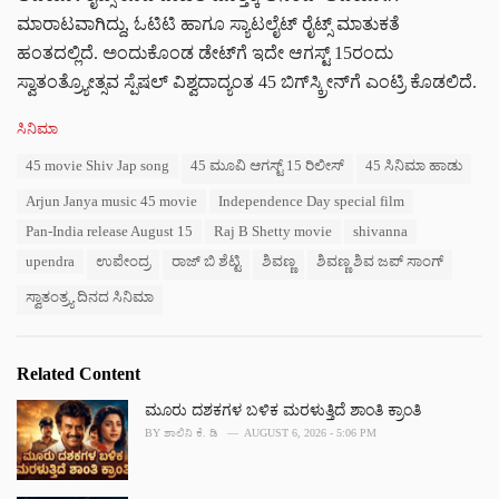
ಮಾರಾಟವಾಗಿದ್ದು, ಓಟಿಟಿ ಹಾಗೂ ಸ್ಯಾಟಲೈಟ್ ರೈಟ್ಸ್ ಮಾತುಕತೆ
ಹಂತದಲ್ಲಿದೆ. ಅಂದುಕೊಂಡ ಡೇಟ್‌ಗೆ ಇದೇ ಆಗಸ್ಟ್ 15ರಂದು
ಸ್ವಾತಂತ್ರ್ಯೋತ್ಸವ ಸ್ಪೆಷಲ್ ವಿಶ್ವದಾದ್ಯಂತ 45 ಬಿಗ್‌‌‌ಸ್ಕ್ರೀನ್‌ಗೆ ಎಂಟ್ರಿ ಕೊಡಲಿದೆ.
C
ಸಿನಿಮಾ
a
T
45 movie Shiv Jap song
45 ಮೂವಿ ಆಗಸ್ಟ್ 15 ರಿಲೀಸ್
45 ಸಿನಿಮಾ ಹಾಡು
t
a
e
Arjun Janya music 45 movie
Independence Day special film
g
g
s
o
Pan-India release August 15
Raj B Shetty movie
shivanna
:
r
upendra
ಉಪೇಂದ್ರ
ರಾಜ್ ಬಿ ಶೆಟ್ಟಿ
ಶಿವಣ್ಣ
ಶಿವಣ್ಣ ಶಿವ ಜಪ್ ಸಾಂಗ್
i
e
ಸ್ವಾತಂತ್ರ್ಯ ದಿನದ ಸಿನಿಮಾ
s
:
Related Content
ಮೂರು ದಶಕಗಳ ಬಳಿಕ ಮರಳುತ್ತಿದೆ ಶಾಂತಿ ಕ್ರಾಂತಿ
BY
ಶಾಲಿನಿ ಕೆ. ಡಿ
AUGUST 6, 2026 - 5:06 PM