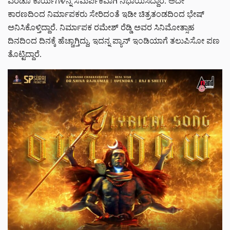
ಎರಡೂ ಕಾರ್ಯಗಳನ್ನ ಸಮರ್ಪಕವಾಗಿ ನಿಭಾಯಿಸಿದ್ದಾರೆ. ಅದೇ
ಕಾರಣದಿಂದ ನಿರ್ಮಾಪಕರು ಸೇರಿದಂತೆ ಇಡೀ ಚಿತ್ರತಂಡದಿಂದ ಭೇಷ್
ಅನಿಸಿಕೊಳ್ತಿದ್ದಾರೆ. ನಿರ್ಮಾಪಕ ರಮೇಶ್ ರೆಡ್ಡಿ ಅವರ ಸಿನಿಮೋತ್ಸಾಹ
ದಿನದಿಂದ ದಿನಕ್ಕೆ ಹೆಚ್ಚಾಗ್ತಿದ್ದು, ಇದನ್ನ ಪ್ಯಾನ್ ಇಂಡಿಯಾಗೆ ತಲುಪಿಸೋ ಪಣ
ತೊಟ್ಟಿದ್ದಾರೆ.