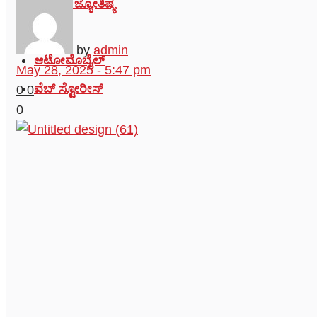
ಆಧ್ಯಾತ್ಮ- ಜ್ಯೋತಿಷ್ಯ
ವೈರಲ್
by
admin
ಆಟೋಮೊಬೈಲ್
May 28, 2025 - 5:47 pm
ವೆಬ್ ಸ್ಟೋರೀಸ್
0
0
0