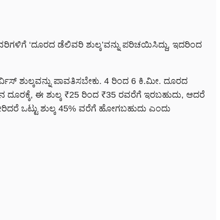
ಿಗಳಿಗೆ ‘ದೂರದ ಡೆಲಿವರಿ ಶುಲ್ಕ’ವನ್ನು ಪರಿಚಯಿಸಿದ್ದು, ಇದರಿಂದ
ರ್ವಿಸ್ ಶುಲ್ಕವನ್ನು ಪಾವತಿಸಬೇಕು. 4 ರಿಂದ 6 ಕಿ.ಮೀ. ದೂರದ
ಚ್ಚಿನ ದೂರಕ್ಕೆ, ಈ ಶುಲ್ಕ ₹25 ರಿಂದ ₹35 ರವರೆಗೆ ಇರಬಹುದು, ಆದರೆ
ಸೇರಿದರೆ ಒಟ್ಟು ಶುಲ್ಕ 45% ವರೆಗೆ ಹೋಗಬಹುದು ಎಂದು