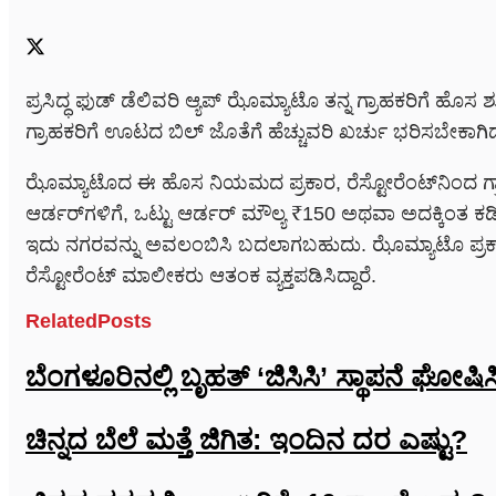
ಪ್ರಸಿದ್ಧ ಫುಡ್ ಡೆಲಿವರಿ ಆ್ಯಪ್ ಝೊಮ್ಯಾಟೊ ತನ್ನ ಗ್ರಾಹಕರಿಗೆ ಹೊಸ ಶು
ಗ್ರಾಹಕರಿಗೆ ಊಟದ ಬಿಲ್ ಜೊತೆಗೆ ಹೆಚ್ಚುವರಿ ಖರ್ಚು ಭರಿಸಬೇಕಾಗಿದ
ಝೊಮ್ಯಾಟೊದ ಈ ಹೊಸ ನಿಯಮದ ಪ್ರಕಾರ, ರೆಸ್ಟೋರೆಂಟ್‌ನಿಂದ ಗ್ರಾಹಕರ 
ಆರ್ಡರ್‌ಗಳಿಗೆ, ಒಟ್ಟು ಆರ್ಡರ್ ಮೌಲ್ಯ ₹150 ಅಥವಾ ಅದಕ್ಕಿಂತ ಕಡಿಮ
ಇದು ನಗರವನ್ನು ಅವಲಂಬಿಸಿ ಬದಲಾಗಬಹುದು. ಝೊಮ್ಯಾಟೊ ಪ್ರಕಾರ, 
ರೆಸ್ಟೋರೆಂಟ್ ಮಾಲೀಕರು ಆತಂಕ ವ್ಯಕ್ತಪಡಿಸಿದ್ದಾರೆ.
Related
Posts
ಬೆಂಗಳೂರಿನಲ್ಲಿ ಬೃಹತ್ ‘ಜಿಸಿಸಿ’ ಸ್ಥಾಪನೆ ಘೋಷಿಸಿದ
ಚಿನ್ನದ ಬೆಲೆ ಮತ್ತೆ ಜಿಗಿತ: ಇಂದಿನ ದರ ಎಷ್ಟು?