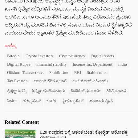
ರೂಪಾಯಿ (e-Rupee) ಅಭಿವೃದ್ಧಿಗೆ ಹೆಚ್ಚಿನ ಆದ್ಯತೆ ನೀಡುತ್ತಿದೆ. ಆದರೆ
ಖಾಸಗಿ ಕ್ರಿಪ್ಟೋ ಕರೆನ್ಸಿಗಳಿಗೆ ಸಂಪೂರ್ಣ ಮಾನ್ಯತೆ ನೀಡುವ ವಿಚಾರದಲ್ಲಿ
ಆರ್‌ಬಿಐ ಹಾಗೂ ಆದಾಯ ತೆರಿಗೆ ಇಲಾಖೆಯ ತೀವ್ರ ವಿರೋಧವೇ ಪ್ರಮುಖ
ಅಡ್ಡಿಯಾಗಿದ್ದು, ಮುಂದಿನ ದಿನಗಳಲ್ಲಿ ಸರ್ಕಾರ ಯಾವ ನಿರ್ಧಾರ ಕೈಗೊಳ್ಳಲಿದೆ
ಎಂಬುದು ದೇಶದ ಲಕ್ಷಾಂತರ ಕ್ರಿಪ್ಟೋ ಹೂಡಿಕೆದಾರರ ಗಮನ ಸೆಳೆದಿದೆ.
C
ವಾಣಿಜ್ಯ
a
T
Bitcoin
Crypto Investors
Cryptocurrency
Digital Assets
t
a
e
Digital Rupee
Financial stability
Income Tax Department
india
g
g
s
Offshore Transactions
Prohibition
RBI
Stablecoins
o
:
r
Tax Evasion
ಆದಾಯ ತೆರಿಗೆ ಇಲಾಖೆ
ಆಫ್-ಶೋರ್ ವಹಿವಾಟು
i
e
ಕ್ರಿಪ್ಟೋ ಕರೆನ್ಸಿ
ಕ್ರಿಪ್ಟೋ ಹೂಡಿಕೆದಾರರು
ಡಿಜಿಟಲ್ ರೂಪಾಯಿ
ತೆರಿಗೆ ವಂಚನೆ
s
ನಿಷೇಧ
ಬಿಟ್ಕಾಯಿನ್
ಭಾರತ
ಸ್ಟೇಬಲ್ಕಾಯಿನ್
ಹಣಕಾಸು ಸ್ಥಿರತೆ
:
Related Content
E20 ಇಂಧನದ ಬಗ್ಗೆ ಆತಂಕ ಬೇಡ: ಕ್ಲೋರೈಡ್ ಆರೋಪಕ್ಕೆ