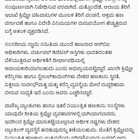
ಸಂಪೂರ್ಣವಾಗಿ ನಿಷೇಧಿಸುವ ಪರವಾಗಿದೆ. ಮತ್ತೊಂದೆಡೆ, ಆದಾಯ ತೆರಿಗೆ
ಇಲಾಖೆ ಕ್ರಿಪ್ಟೋ ವಹಿವಾಟುಗಳ ಮೂಲಕ ತೆರಿಗೆ ವಂಚನೆ, ಅಕ್ರಮ ಹಣ
ವರ್ಗಾವಣೆ ಹಾಗೂ ವಿದೇಶಿ ವಿನಿಮಯಗಳ ದುರುಪಯೋಗ ಹೆಚ್ಚುತ್ತಿರುವ
ಬಗ್ಗೆ ಆತಂಕ ವ್ಯಕ್ತಪಡಿಸಿದೆ.
ಸಂಸದೀಯ ಸ್ಥಾಯಿ ಸಮಿತಿಯ ಮುಂದೆ ಹಾಜರಾದ ಆರ್‌ಬಿಐ
ಅಧಿಕಾರಿಗಳು, ವರ್ಚುವಲ್ ಡಿಜಿಟಲ್ ಆಸ್ತಿಗಳು ಭಾರತದಂತಹ
ಬೆಳೆಯುತ್ತಿರುವ ಆರ್ಥಿಕತೆಗೆ ದೀರ್ಘಾವಧಿಯಲ್ಲಿ
ಅಪಾಯಕಾರಿಯಾಗಬಹುದು ಎಂದು ಅಭಿಪ್ರಾಯಪಟ್ಟಿದ್ದಾರೆ. ಖಾಸಗಿ ಕ್ರಿಪ್ಟೋ
ಕರೆನ್ಸಿಗಳು ಹಾಗೂ ಸ್ಟೇಬಲ್‌ಕಾಯಿನ್‌ಗಳು ದೇಶದ ಹಣಕಾಸು ಸ್ಥಿರತೆ,
ವಿತ್ತೀಯ ಸಾರ್ವಭೌಮತ್ವ ಮತ್ತು ಕರೆನ್ಸಿ ವ್ಯವಸ್ಥೆಯ ಮೇಲೆ ದುಷ್ಪರಿಣಾಮ
ಬೀರುವ ಸಾಧ್ಯತೆ ಇದೆ ಎಂದು ಅವರು ಎಚ್ಚರಿಸಿದ್ದಾರೆ.
ವಾಣಿಜ್ಯ ಬ್ಯಾಂಕುಗಳು ಹಾಗೂ ಇತರೆ ನಿಯಂತ್ರಿತ ಹಣಕಾಸು ಸಂಸ್ಥೆಗಳು
ಯಾವುದೇ ರೀತಿಯ ಕ್ರಿಪ್ಟೋ ವ್ಯವಹಾರಗಳಲ್ಲಿ ಭಾಗಿಯಾಗಬಾರದು.
ಇದರಿಂದ ಕ್ರಿಪ್ಟೋ ಮಾರುಕಟ್ಟೆಯಲ್ಲಾಗುವ ಆರ್ಥಿಕ ನಷ್ಟಗಳು ದೇಶದ
ಬ್ಯಾಂಕಿಂಗ್ ವ್ಯವಸ್ಥೆಗೆ ಹರಡುವುದನ್ನು ತಡೆಯಬಹುದು. ಜೊತೆಗೆ ಕ್ರಿಪ್ಟೋವನ್ನು
ನಿಯಂತ್ರಿತ ಹಣಕಾಸು ಉತ್ಪನ್ನವೆಂದು ಪರಿಗಣಿಸುವುದು ಜನರಲ್ಲಿ ಅದು