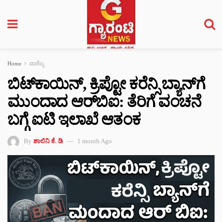
Home
ವಾಣಿಜ್ಯ
ಬಿಟ್‌ಕಾಯಿನ್, ಕ್ರಿಪ್ಟೋ ಕರೆನ್ಸಿ ಬ್ಯಾನ್‌ಗೆ
ಮುಂದಾದ ಆರ್‌‌ಬಿಐ: ತೆರಿಗೆ ವಂಚನೆ
ಬಗ್ಗೆ ಐಟಿ ಇಲಾಖೆ ಆತಂಕ
By
ಶಾಲಿನಿ ಕೆ. ಡಿ
1 month Ago