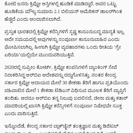
ಕೋಟಿ ಜನರು ಕ್ರಿಪ್ಟೋ ಆಸ್ತಿಗಳಲ್ಲಿ ಹೂಡಿಕೆ ಮಾಡಿದ್ದಾರೆ. ಅವರ ಒಟ್ಟು
ಹೂಡಿಕೆಯ ಮೌಲ್ಯ ಸುಮಾರು 2.1 ಬಿಲಿಯನ್ ಅಮೆರಿಕನ್ ಡಾಲರ್‌ಗಿಂತ
ಹೆಚ್ಚಿದೆ ಎಂದು ಅಂದಾಜಿಸಲಾಗಿದೆ.
ಪ್ರಸ್ತುತ ಭಾರತದಲ್ಲಿ ಕ್ರಿಪ್ಟೋ ಕರೆನ್ಸಿಗಳಿಗೆ ಸ್ಪಷ್ಟ ಕಾನೂನುಬದ್ಧ ಮಾನ್ಯತೆ ಇಲ್ಲ.
ಅದೇ ಸಮಯದಲ್ಲಿ ಅವುಗಳನ್ನು ಸಂಪೂರ್ಣ ಕಾನೂನುಬಾಹಿರ ಎಂದು
ಘೋಷಿಸಲಾಗಿಲ್ಲ. ಹೀಗಾಗಿ ಕ್ರಿಪ್ಟೋ ವ್ಯವಹಾರಗಳು ಒಂದು ರೀತಿಯ ‘ಗ್ರೇ
ಏರಿಯಾ’ಯಲ್ಲಿಯೇ ಮುಂದುವರಿಯುತ್ತಿವೆ.
2020ರಲ್ಲಿ ಸುಪ್ರೀಂ ಕೋರ್ಟ್, ಕ್ರಿಪ್ಟೋ ಕಂಪನಿಗಳಿಗೆ ಬ್ಯಾಂಕಿಂಗ್ ಸೇವೆ
ನಿರಾಕರಿಸಿದ್ದ ಆರ್‌ಬಿಐ ಆದೇಶವನ್ನು ರದ್ದುಗೊಳಿಸಿತ್ತು. ನಂತರ ಕೇಂದ್ರ
ಸರ್ಕಾರ ಕ್ರಿಪ್ಟೋ ಆದಾಯದ ಮೇಲೆ 30 ಶೇಕಡಾ ತೆರಿಗೆ ಹಾಗೂ ಪ್ರತಿಯೊಂದು
ವಹಿವಾಟಿನ ಮೇಲೆ 1 ಶೇಕಡಾ ಟಿಡಿಎಸ್ ವಿಧಿಸುವ ಮೂಲಕ ತೆರಿಗೆ ವ್ಯಾಪ್ತಿಗೆ
ತಂದಿತು. ಆದರೂ ಆರ್‌ಬಿಐ ತನ್ನ ನಿಲುವು ಬದಲಿಸದೆ, ಚೀನಾ ಮತ್ತು ಕತಾರ್
ಮಾದರಿಯಲ್ಲಿ ಖಾಸಗಿ ಕ್ರಿಪ್ಟೋ ಕರೆನ್ಸಿಗಳಿಗೆ ಸಂಪೂರ್ಣ ನಿಷೇಧವೇ ಸೂಕ್ತ
ಎಂದು ವಾದಿಸುತ್ತಿದೆ.
ಇನ್ನೊಂದೆಡೆ, ಕೇಂದ್ರ ಸರ್ಕಾರ ಬ್ಲಾಕ್‌ಚೈನ್ ತಂತ್ರಜ್ಞಾನ ಮತ್ತು ಡಿಜಿಟಲ್