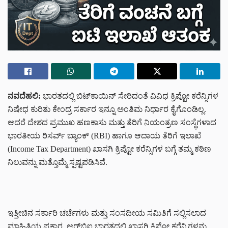
ನವದೆಹಲಿ:
ಭಾರತದಲ್ಲಿ ಬಿಟ್‌ಕಾಯಿನ್ ಸೇರಿದಂತೆ ವಿವಿಧ ಕ್ರಿಪ್ಟೋ ಕರೆನ್ಸಿಗಳ
ನಿಷೇಧ ಕುರಿತು ಕೇಂದ್ರ ಸರ್ಕಾರ ಇನ್ನೂ ಅಂತಿಮ ನಿರ್ಧಾರ ಕೈಗೊಂಡಿಲ್ಲ.
ಆದರೆ ದೇಶದ ಪ್ರಮುಖ ಹಣಕಾಸು ಮತ್ತು ತೆರಿಗೆ ನಿಯಂತ್ರಣ ಸಂಸ್ಥೆಗಳಾದ
ಭಾರತೀಯ ರಿಸರ್ವ್ ಬ್ಯಾಂಕ್ (RBI) ಹಾಗೂ ಆದಾಯ ತೆರಿಗೆ ಇಲಾಖೆ
(Income Tax Department) ಖಾಸಗಿ ಕ್ರಿಪ್ಟೋ ಕರೆನ್ಸಿಗಳ ಬಗ್ಗೆ ತಮ್ಮ ಕಠಿಣ
ನಿಲುವನ್ನು ಮತ್ತೊಮ್ಮೆ ಸ್ಪಷ್ಟಪಡಿಸಿವೆ.
ಇತ್ತೀಚಿನ ಸರ್ಕಾರಿ ಚರ್ಚೆಗಳು ಮತ್ತು ಸಂಸದೀಯ ಸಮಿತಿಗೆ ಸಲ್ಲಿಸಲಾದ
ಮಾಹಿತಿಯ ಪ್ರಕಾರ, ಆರ್‌ಬಿಐ ಭಾರತದಲ್ಲಿ ಖಾಸಗಿ ಕ್ರಿಪ್ಟೋ ಕರೆನ್ಸಿಗಳನ್ನು