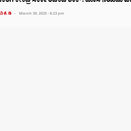
ರಿಗೆ ಕೇಂದ್ರ ಸರ್ಕಾರದಿಂದ ಶಾಕ್: ಹೊಸ ನಿಯಮ ಜಾರ
ಿ ಕೆ. ಡಿ
March 30, 2025 - 8:23 pm