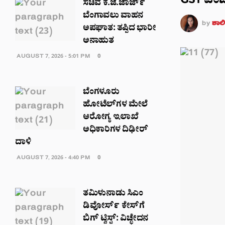
GST ವಂಚಕ
ಸಚಿವ ಕೆ.ಜೆ.ಜಾರ್ಜ್
ಬೆಂಗಾವಲು ವಾಹನ
by
ಶಾಲಿನ
ಅಪಘಾತ: ತಪ್ಪಿದ ಭಾರೀ
ಅನಾಹುತ
AUGUST 7, 2026 - 5:01 PM
0
ಬೆಂಗಳೂರು
ಹೋಟೆಲ್‌ಗಳ ಮೇಲೆ
ಆರೋಗ್ಯ ಇಲಾಖೆ
ಅಧಿಕಾರಿಗಳ ದಿಢೀರ್
ದಾಳಿ
AUGUST 7, 2026 - 4:40 PM
0
ತಮಿಳುನಾಡು ಸಿಎಂ
ಡಿವೋರ್ಸ್ ಕೇಸ್‌ಗೆ
ಬಿಗ್ ಟ್ವಿಸ್ಟ್: ವಿಚ್ಛೇದನ