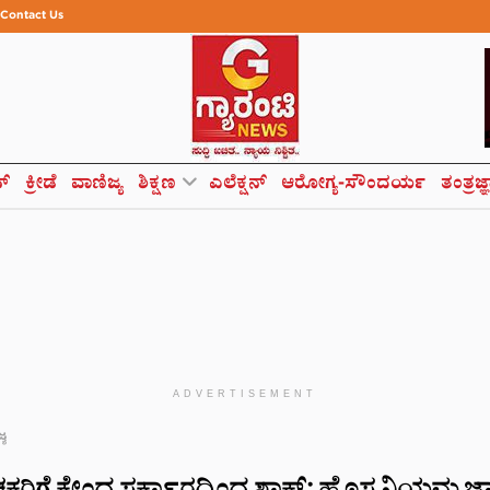
Contact Us
ಸ್
ಕ್ರೀಡೆ
ವಾಣಿಜ್ಯ
ಶಿಕ್ಷಣ
ಎಲೆಕ್ಷನ್
ಆರೋಗ್ಯ-ಸೌಂದರ್ಯ
ತಂತ್ರಜ್
ADVERTISEMENT
್ಯ