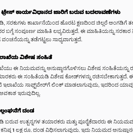
ತ್ತು ಟ್ರೇಸ್ ಕಾರ್ಯವಿಧಾನದ ಜಾರಿಗೆ ಬರುವ ಬದಲಾವಣೆಗಳು
 ಸರಕುಗಳು ಕಾರ್ಖಾನೆಯಿಂದ ಹೊರಟ ಕ್ಷಣದಿಂದ ಚಿಲ್ಲರೆ ಅಂಗಡಿಗೆ ತ
ದರ ಬಗ್ಗೆ ಸಂಪೂರ್ಣ ಮಾಹಿತಿ ಲಭ್ಯವಿರುತ್ತದೆ. ಈ ಮಾಹಿತಿಯನ್ನು ಸರಕಾರ
 ವಂಚನೆಯನ್ನು ತಡೆಗಟ್ಟಲು ಸಾಧ್ಯವಾಗುತ್ತದೆ.
ಇಲಾಖೆಯ ವಿಶೇಷ ಸಂಹಿತೆ
ು ಈ ನಿಯಮವನ್ನು ಅನುಷ್ಠಾನಗೊಳಿಸಲು ವಿಶೇಷ ಸಂಹಿತೆಯನ್ನು ರೂಪಿ
ರಕರು ಈ ಸಂಹಿತೆಯಡಿ ವಿಶೇಷ ಕೋಡ್‌ಗಳನ್ನು ರಚಿಸಬೇಕಾಗುತ್ತದೆ.
‌ಟಿ ಇಲಾಖೆಯ ಸಾಫ್ಟ್‌ವೇರ್‌ಗೆ ಲಿಂಕ್ ಮಾಡಲಾಗುವುದು, ಇದರಿಂದ ಯಾವ
ೆ ಅವಕಾಶ ಇರುವುದಿಲ್ಲ.
ಲಂಘನೆಗೆ ದಂಡ
 ಬರುವ ಉತ್ಪನ್ನಗಳ ತಯಾರಕರು ಮತ್ತು ಪೂರೈಕೆದಾರರು ಈ ನಿಯಮವನ
ೆ, ಕನಿಷ್ಠ 1 ಲಕ್ಷ ರೂ. ದಂಡ ವಿಧಿಸಲಾಗುವುದು. ಇದು ನಿಯಮದ ಅನುಷ್ಠಾನಕ್