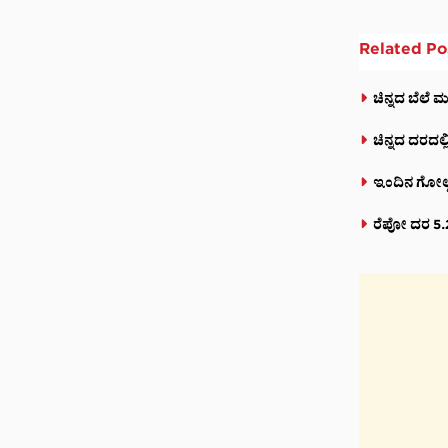
Related
Po
ಚಿನ್ನದ ಬೆಲೆ ಮ
ಚಿನ್ನದ ದರದಲ್ಲ
ಇಂದಿನ ಗೋಲ್ಡ್
ರೆಪೋ ದರ 5.2