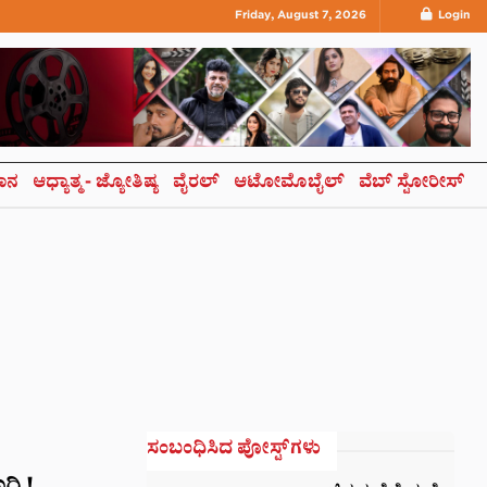
Friday, August 7, 2026
Login
ಞಾನ
ಆಧ್ಯಾತ್ಮ- ಜ್ಯೋತಿಷ್ಯ
ವೈರಲ್
ಆಟೋಮೊಬೈಲ್
ವೆಬ್ ಸ್ಟೋರೀಸ್
ಸಂಬಂಧಿಸಿದ ಪೋಸ್ಟ್‌ಗಳು