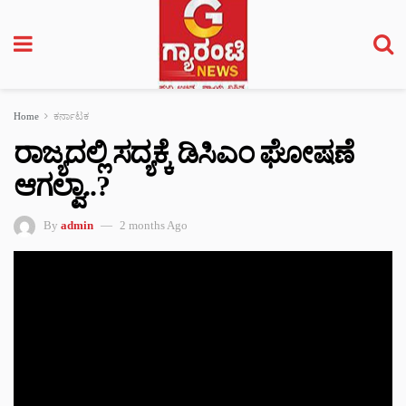
Home
ಕರ್ನಾಟಕ
ರಾಜ್ಯದಲ್ಲಿ ಸದ್ಯಕ್ಕೆ ಡಿಸಿಎಂ ಘೋಷಣೆ
ಆಗಲ್ವಾ..?
By
admin
2 months Ago