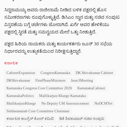
ಸಿದ್ದರಾಮಯ್ಯ ಅವರು ರಾಜೀನಾಮೆ ನೀಡಿದ ಬಳಿಕ ಪಕ್ಷದಲ್ಲಿ ಹೊಸ
ಸಮೀಕರಣಗಳು ರೂಪುಗೊಳ್ಳುತ್ತಿವೆ. ಡಿಸಿಎಂ ಸ್ಥಾನ ಮತ್ತು ಸಚಿವ ಸಂಪುಟ
ವಿಸ್ತರಣೆಯ ಬಗ್ಗೆ ಚರ್ಚೆಗಳು ಜೋರಾಗಿವೆ. ಖರ್ಗೆ ಅವರ ಹೇಳಿಕೆಯು
ಪಕ್ಷದಲ್ಲಿ ಸ್ಥಿರತೆ ಮತ್ತು ಸಮನ್ವಯದ ಮೇಲೆ ಒತ್ತು ನೀಡುತ್ತಿದೆ.
ಪಕ್ಷದ ಹಿರಿಯ ನಾಯಕರು ಮತ್ತು ಕಾರ್ಯಕರ್ತರು ಜೂನ್ 3ರ ಸಭೆಯ
ನಿರ್ಧಾರವನ್ನು ಉತ್ಸುಕತೆಯಿಂದ ನಿರೀಕ್ಷಿಸುತ್ತಿದ್ದಾರೆ.
C
ಕರ್ನಾಟಕ
a
T
CabinetExpansion
CongressKarnataka
DK Shivakumar Cabinet
t
a
e
DKShivakumar
FirstPhaseMinisters
June3Meeting
g
g
s
Karnataka Congress Core Committee 2026
KarnatakaCabinet
o
:
r
KarnatakaPolitics
Mallikarjun Kharge Karnataka
i
MallikarjunKharge
No Deputy CM Announcement
NoDCMYet
e
s
Siddaramaiah Core Committee Chairman
:
ಕರ್ನಾಟಕ ಕಾಂಗ್ರೆಸ್ ಕೋರ್ ಕಮಿಟಿ
ಡಿಕೆ ಶಿವಕುಮಾರ್ ಸಚಿವ ಸಂಪುಟ