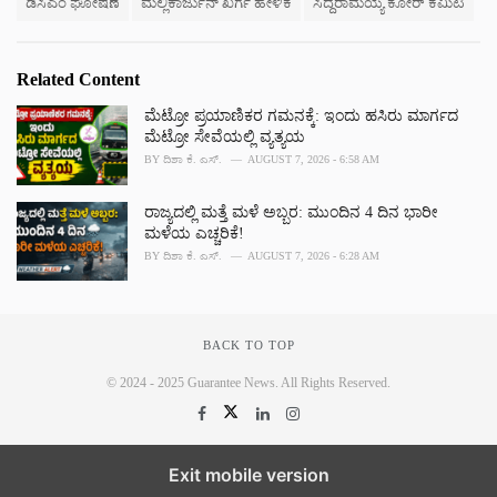
ಡಿಸಿಎಂ ಘೋಷಣೆ
ಮಲ್ಲಿಕಾರ್ಜುನ್ ಖರ್ಗೆ ಹೇಳಿಕೆ
ಸಿದ್ದರಾಮಯ್ಯ ಕೋರ್ ಕಮಿಟಿ
Related Content
ಮೆಟ್ರೋ ಪ್ರಯಾಣಿಕರ ಗಮನಕ್ಕೆ: ಇಂದು ಹಸಿರು ಮಾರ್ಗದ
ಮೆಟ್ರೋ ಸೇವೆಯಲ್ಲಿ ವ್ಯತ್ಯಯ
BY
ದಿಶಾ ಕೆ. ಎಸ್.
AUGUST 7, 2026 - 6:58 AM
ರಾಜ್ಯದಲ್ಲಿ ಮತ್ತೆ ಮಳೆ ಅಬ್ಬರ: ಮುಂದಿನ 4 ದಿನ ಭಾರೀ
ಮಳೆಯ ಎಚ್ಚರಿಕೆ!
BY
ದಿಶಾ ಕೆ. ಎಸ್.
AUGUST 7, 2026 - 6:28 AM
BACK TO TOP
© 2024 - 2025 Guarantee News. All Rights Reserved.
Exit mobile version