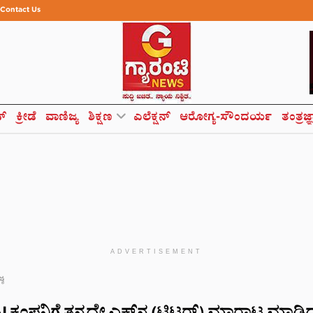
Contact Us
ಸ್
ಕ್ರೀಡೆ
ವಾಣಿಜ್ಯ
ಶಿಕ್ಷಣ
ಎಲೆಕ್ಷನ್
ಆರೋಗ್ಯ-ಸೌಂದರ್ಯ
ತಂತ್ರಜ್
ADVERTISEMENT
್ಯ