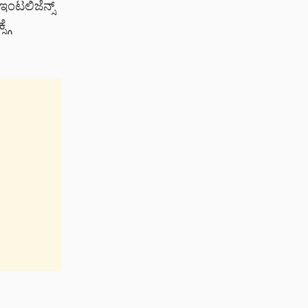
 ಇಂಟಲಿಜೆನ್ಸ್
್ಗೆ