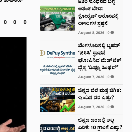
ಡಿದ ಎಲಾನ್
E20 ಇಂಧನದ ಬಗ್ಗೆ
ಆತಂಕ ಬೇಡ:
ಕ್ಲೋರೈಡ್ ಆರೋಪಕ್ಕೆ
0
0
0
OMCಗಳ ಸ್ಪಷ್ಟನೆ
August 8, 2026
|
0
ಬೆಂಗಳೂರಿನಲ್ಲಿ ಬೃಹತ್
‘ಜಿಸಿಸಿ’ ಸ್ಥಾಪನೆ
ಘೋಷಿಸಿದ ಮೆಡ್‌ಟೆಕ್‌
ದೈತ್ಯ ‘ಡಿಪ್ಯೂ ಸಿಂಥೆಸ್’
August 7, 2026
|
0
ಚಿನ್ನದ ಬೆಲೆ ಮತ್ತೆ ಜಿಗಿತ:
ಇಂದಿನ ದರ ಎಷ್ಟು?
August 7, 2026
|
0
ಚಿನ್ನದ ದರದಲ್ಲಿ ಅಲ್ಪ
ಏರಿಕೆ: 10 ಗ್ರಾಂಗೆ ಎಷ್ಟು?