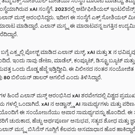
್ ತಮ್ಮ ಎಕ್ಸ್ ಸೋಶಿಯಲ್ ಮೀಡಿಯಾ ಸಂಸ್ಥೆನ ಮಾರಾಟ ಮಾಡಿದ್ದು, ತಮ್
ಸ್ಥೆಯಾಗಿರುವ xAI ಸಂಸ್ಥೆಗೆ. 2023ರಲ್ಲಿ ಆರ್ಟಿಫೀಶಿಯಲ್ ಇಂಟಲಿಜೆನ್ಸ
 ಎಲಾನ್ ಮಸ್ಕ್ ಆರಂಭಿಸಿದ್ದರು. ಇದೀಗ ಈ ಸಂಸ್ಥೆಗೆ ಎಕ್ಸ್ ಸೋಶಿಯಲ್ 
 ಮಾರಾಟ ಮಾಡಿದ್ದಾರೆ. ಎಲಾನ್ ಮಸ್ಕ್ನ ಈ ಮಾರಾಟವನ್ನ ಜಗತ್ತಿನ ಉದ್ಯಮಿ
ೆದಿದ್ದಾರೆ.
ಗ್ಗೆ ಎಕ್ಸ್ನಲ್ಲಿ ಪೋಸ್ಟ್ ಮಾಡಿದ ಎಲಾನ್ ಮಸ್ಕ್, xAI ಮತ್ತು X ನ ಭವಿಷ್ಯವ
ಿದೆ. ಇಂದು ನಾವು ಡೇಟಾ, ಮಾಡೆಲ್, ಕಂಪ್ಯೂಟ್, ಡಿಸ್ಟ್ರೂಬ್ಯೂಟ್ ಮತ್ತು
ವತ್ತ ಒಂದು ದೊಡ್ಡ ಹೆಜ್ಜೆ ಇಡ್ತಿದ್ದೀವಿ. ಈ ವಿಲೀನದ ನಂತರ ಸಂಯೋಜ
ವು 80 ಬಿಲಿಯನ್ ಡಾಲರ್ ಆಗಲಿದೆ ಎಂದು ತಿಳಿಸಿದ್ದಾರೆ.
 ಹಿಂದೆ ಎಲಾನ್ ಮಸ್ಕ್ ಆರಂಭಿಸಿದ xAI ಶರವೇಗದಲ್ಲಿ ವಿಶ್ವದ ಪ್ರಮು
ಳಲ್ಲಿ ಒಂದಾಗಿದೆ. xAI ನ ಅಡ್ವಾನ್ಸ್ಡ್ AI ಸಾಮರ್ಥ್ಯಗಳು ಮತ್ತು ಪರಿಣ
ಪ್ತಿಯೊಂದಿಗೆ ಈ ಸಂಯೋಜನೆಯು ಅಪಾರ ಸಾಮರ್ಥ್ಯವನ್ನು ಹೊಂದಿದೆ. ಈ 
ಗೆ ಚುರುಕಾದ, ಹೆಚ್ಚು ಅರ್ಥಪೂರ್ಣ ಅನುಭವ, ಸತ್ಯದ ಶೋಧ ಮತ್ತು ಜ್ಞ
 ಎಲಾನ್ ಮಸ್ಕ್ನ ಬಿಸಿನೆಸ್ ಗೂಗ್ಲಿಗೆ ಕೆಲವರು ಅಸಮಾಧಾನ ಹೊರ ಹಾಕಿದ್ದಾರೆ. x