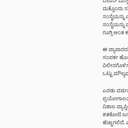
ಎಲಾನ್ ಮಸ್ಕ
ಮತ್ತೊಂದು ಸಂ
ಸಂಸ್ಥೆಯನ್ನು
ಸಂಸ್ಥೆಯನ್ನು
ಗೂಗ್ಲಿ ಅಂತ ಕರ
ಈ ವ್ಯಾಪಾರದ ಬ
ಸಂಪರ್ಕ ಹೊಂದ
ವಿಲೀನಗೊಳಿಸು
ಒಟ್ಟು ಮೌಲ್ಯ
ಎರಡು ವರ್ಷಗಳ
ಪ್ರಯೋಗಾಲಯ ಗ
ವಿಶಾಲ ವ್ಯಾ
ಶತಕೋಟಿ ಜನರಿ
ಹೆಚ್ಚಾಗಲಿದೆ.