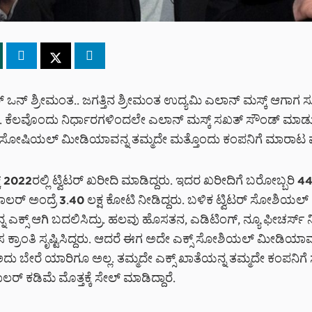
್ ಒನ್ ಶ್ರೀಮಂತ.. ಜಗತ್ತಿನ ಶ್ರೀಮಂತ ಉದ್ಯಮಿ ಎಲಾನ್ ಮಸ್ಕ್ ಆಗಾಗ ಸುದ
ತಾರೆ. ಕೆಲವೊಂದು ನಿರ್ಧಾರಗಳಿಂದಲೇ ಎಲಾನ್ ಮಸ್ಕ್ ಸಖತ್ ಸೌಂಡ್ ಮಾಡುತ
ಸ್ ಸೋಷಿಯಲ್ ಮೀಡಿಯಾವನ್ನ ತಮ್ಮದೇ ಮತ್ತೊಂದು ಕಂಪನಿಗೆ ಮಾರಾಟ ಮಾ
 2022ರಲ್ಲಿ ಟ್ವಿಟರ್ ಖರೀದಿ ಮಾಡಿದ್ದರು. ಇದರ ಖರೀದಿಗೆ ಬರೋಬ್ಬರಿ 
ಲರ್ ಅಂದ್ರೆ 3.40 ಲಕ್ಷ ಕೋಟಿ ನೀಡಿದ್ದರು. ಬಳಿಕ ಟ್ವಿಟರ್ ಸೋಶಿಯಲ್
ಎಕ್ಸ್ ಆಗಿ ಬದಲಿಸಿದ್ರು. ಹಲವು ಹೊಸತನ, ಎಡಿಟಿಂಗ್, ನ್ಯೂ ಫೀಚರ್ಸ್
್ರಾಂತಿ ಸೃಷ್ಟಿಸಿದ್ದರು. ಆದರೆ ಈಗ ಅದೇ ಎಕ್ಸ್ ಸೋಶಿಯಲ್ ಮೀಡಿಯಾ
 ಅದು ಬೇರೆ ಯಾರಿಗೂ ಅಲ್ಲ. ತಮ್ಮದೇ ಎಕ್ಸ್ ಖಾತೆಯನ್ನ ತಮ್ಮದೇ ಕಂಪನಿಗ
್ ಕಡಿಮೆ ಮೊತ್ತಕ್ಕೆ ಸೇಲ್ ಮಾಡಿದ್ದಾರೆ.