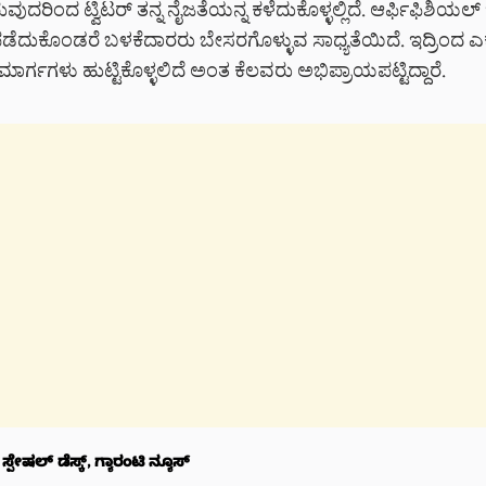
ಿರುವುದರಿಂದ ಟ್ವಿಟರ್ ತನ್ನ ನೈಜತೆಯನ್ನ ಕಳೆದುಕೊಳ್ಳಲ್ಲಿದೆ. ಆರ್ಫಿಫಿಶಿಯಲ್
 ಪಡೆದುಕೊಂಡರೆ ಬಳಕೆದಾರರು ಬೇಸರಗೊಳ್ಳುವ ಸಾಧ್ಯತೆಯಿದೆ. ಇದ್ರಿಂದ ಎಕ್ಸ
್ಗಗಳು ಹುಟ್ಟಿಕೊಳ್ಳಲಿದೆ ಅಂತ ಕೆಲವರು ಅಭಿಪ್ರಾಯಪಟ್ಟಿದ್ದಾರೆ.
್ಪೇಷಲ್‌ ಡೆಸ್ಕ್‌‌, ಗ್ಯಾರಂಟಿ ನ್ಯೂಸ್