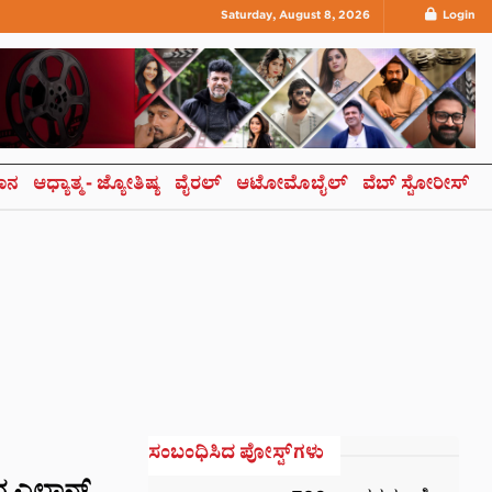
Saturday, August 8, 2026
Login
ಞಾನ
ಆಧ್ಯಾತ್ಮ- ಜ್ಯೋತಿಷ್ಯ
ವೈರಲ್
ಆಟೋಮೊಬೈಲ್
ವೆಬ್ ಸ್ಟೋರೀಸ್
ಸಂಬಂಧಿಸಿದ ಪೋಸ್ಟ್‌ಗಳು