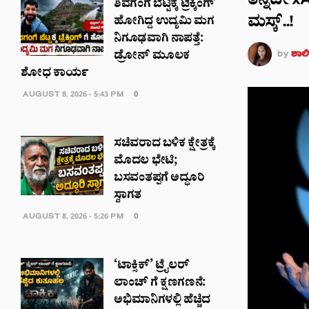
ತನ್ನದೇ x
ಶಿವಗಂಗೆ ಬೆಟ್ಟಕ್ಕೆ ಟ್ರೆಕ್ಕಿಂಗ್
ಮಸ್ಕ್..!
ಹೋಗಿದ್ದ ಉದ್ಯಮಿ ಮಗ
ನಿಗೂಢವಾಗಿ ನಾಪತ್ತೆ:
by
ಶಾಲಿನ
ಡ್ರೋನ್ ಮೂಲಕ
ಶೋಧ ಕಾರ್ಯ
AUGUST 8, 2026 - 5:43 PM
0
ಸಚಿವರಾದ ಬಳಿಕ ಕ್ಷೇತ್ರಕ್ಕೆ
ಮೊದಲ ಭೇಟಿ;
ಬಸವಂತಪ್ಪಗೆ ಅದ್ಧೂರಿ
ಸ್ವಾಗತ
AUGUST 8, 2026 - 5:26 PM
0
‘ಟಾಕ್ಸಿಕ್’ ಟ್ರೈಲರ್‌
ಲಾಂಚ್ ಗೆ ಕ್ಷಣಗಣನೆ:
ಅಭಿಮಾನಿಗಳಲ್ಲಿ ಹೆಚ್ಚಿದ