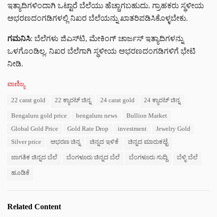
ಇತ್ಯಾದಿಗಳಿಂದಾಗಿ ಒಟ್ಟಾರೆ ಬೆಲೆಯು ಹೆಚ್ಚಾಗಬಹುದು. ಗ್ರಾಹಕರು ಸ್ಥಳೀಯ
ಅಭರಣದಂಗಡಿಗಳಲ್ಲಿ ನಿಖರ ಬೆಲೆಯನ್ನು ಖಾತರಿಪಡಿಸಿಕೊಳ್ಳಬೇಕು.
ಗಮನಿಸಿ
: ಬೆಲೆಗಳು ಜಿಎಸ್‌ಟಿ, ಮೇಕಿಂಗ್ ಚಾರ್ಜಸ್ ಇತ್ಯಾದಿಗಳನ್ನು
ಒಳಗೊಂಡಿಲ್ಲ. ನಿಖರ ಬೆಲೆಗಾಗಿ ಸ್ಥಳೀಯ ಅಭರಣದಂಗಡಿಗಳಿಗೆ ಭೇಟಿ
ನೀಡಿ.
C
ವಾಣಿಜ್ಯ
a
T
22 carat gold
22 ಕ್ಯಾರಟ್ ಚಿನ್ನ
24 carat gold
24 ಕ್ಯಾರಟ್ ಚಿನ್ನ
t
a
e
Bengaluru gold price
bengaluru news
Bullion Market
g
g
s
o
Global Gold Price
Gold Rate Drop
investment
Jewelry Gold
:
r
Silver price
ಆಭರಣ ಚಿನ್ನ
ಚಿನ್ನದ ಇಳಿಕೆ
ಚಿನ್ನದ ಮಾರುಕಟ್ಟೆ
i
e
ಜಾಗತಿಕ ಚಿನ್ನದ ಬೆಲೆ
ಬೆಂಗಳೂರು ಚಿನ್ನದ ಬೆಲೆ
ಬೆಂಗಳೂರು ಸುದ್ದಿ
ಬೆಳ್ಳಿ ಬೆಲೆ
s
:
ಹೂಡಿಕೆ
Related Content