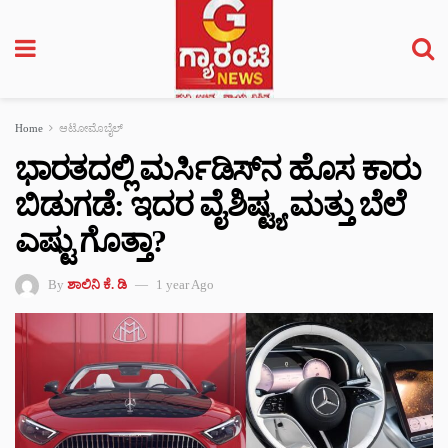
Home
ಆಟೋಮೊಬೈಲ್
ಭಾರತದಲ್ಲಿ ಮರ್ಸಿಡಿಸ್‌ನ ಹೊಸ ಕಾರು
ಬಿಡುಗಡೆ: ಇದರ ವೈಶಿಷ್ಟ್ಯ ಮತ್ತು ಬೆಲೆ
ಎಷ್ಟು ಗೊತ್ತಾ?
By
ಶಾಲಿನಿ ಕೆ. ಡಿ
1 year Ago