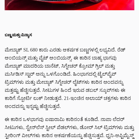
ಬಣ್ಣ ಮತ್ತು ವಿನ್ಯಾಸ
ಮೇಬ್ಯಾಕ್ SL 680 ಕಾರು ಎರಡು ಆಕರ್ಷಕ ಬಣ್ಣಗಳಲ್ಲಿ ಲಭ್ಯವಿದೆ. ರೆಡ್
ಆಂಬಿಯನ್ಸ್ ಮತ್ತು ವೈಟ್ ಆಂಬಿಯನ್ಸ್. ಈ ಕಾರಿನ ಬಾಹ್ಯ ಭಾಗವು
ಮೇಬ್ಯಾಕ್ ಮಾದರಿಯ ಬಾನೆಟ್, ಸಿಗ್ನೇಚರ್ ಕ್ರೋಮ್ ಗ್ರಿಲ್ ಮತ್ತು
ಮರ್ಸಿಡಿಸ್ ಸ್ಟಾರ್ ಅನ್ನು ಒಳಗೊಂಡಿದೆ. ಹಿಂಭಾಗದಲ್ಲಿ ಟೈಲ್‌ಪೈಪ್
ಟ್ರಿಮ್‌ಗಳು ಮತ್ತು ಮೇಬ್ಯಾಕ್ ಸಿಗ್ನೇಚರ್ ಲೈಟ್‌ಗಳು ಕಾರಿನ ಅಂದವನ್ನು
ಮತ್ತಷ್ಟು ಹೆಚ್ಚಿಸುತ್ತವೆ. ಸೀಟುಗಳ ಹಿಂದೆ ಇರುವ ಡಬಲ್ ಸ್ಕೂಪ್‌ಗಳು ಈ
ಕಾರಿಗೆ ಸ್ಪೋರ್ಟಿ ಲುಕ್ ನೀಡುತ್ತವೆ. 21-ಇಂಚಿನ ಅಲಾಯ್ ಚಕ್ರಗಳು ಕಾರಿನ
ಅಂದವನ್ನು ಇನ್ನಷ್ಟು ಹೆಚ್ಚಿಸುತ್ತವೆ.
ಈ ಕಾರಿನ ಒಳಭಾಗವು ಐಷಾರಾಮಿ ಕಾರಿನಂತೆ ಕೂಡಿದೆ. ನಾಪಾ ಲೆದರ್
ಸೀಟುಗಳು, ಸ್ಟೇನ್‌ಲೆಸ್ ಸ್ಟೀಲ್ ಪೆಡಲ್‌ಗಳು, ಡೋರ್ ಸಿಲ್ ಟ್ರಿಮ್‌ಗಳು ಮತ್ತು
ಸ್ಟೀರಿಂಗ್ ವೀಲ್‌ಗಳು ಕಾರಿನ ಆಕರ್ಷಣೆಯನ್ನು ಹೆಚ್ಚಿಸುತ್ತವೆ. ಧ್ವನಿ-ಆಪ್ಟಿಮೈಸ್ಡ್