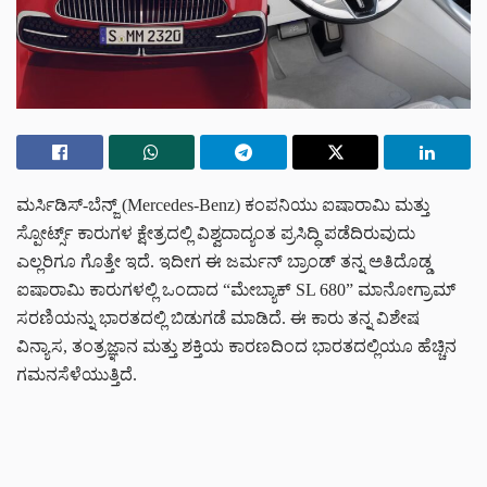
ಮರ್ಸಿಡಿಸ್-ಬೆನ್ಜ್ (Mercedes-Benz) ಕಂಪನಿಯು ಐಷಾರಾಮಿ ಮತ್ತು
ಸ್ಪೋರ್ಟ್ಸ್ ಕಾರುಗಳ ಕ್ಷೇತ್ರದಲ್ಲಿ ವಿಶ್ವದಾದ್ಯಂತ ಪ್ರಸಿದ್ಧಿ ಪಡೆದಿರುವುದು
ಎಲ್ಲರಿಗೂ ಗೊತ್ತೇ ಇದೆ. ಇದೀಗ ಈ ಜರ್ಮನ್ ಬ್ರಾಂಡ್ ತನ್ನ ಅತಿದೊಡ್ಡ
ಐಷಾರಾಮಿ ಕಾರುಗಳಲ್ಲಿ ಒಂದಾದ “ಮೇಬ್ಯಾಕ್ SL 680” ಮಾನೋಗ್ರಾಮ್
ಸರಣಿಯನ್ನು ಭಾರತದಲ್ಲಿ ಬಿಡುಗಡೆ ಮಾಡಿದೆ. ಈ ಕಾರು ತನ್ನ ವಿಶೇಷ
ವಿನ್ಯಾಸ, ತಂತ್ರಜ್ಞಾನ ಮತ್ತು ಶಕ್ತಿಯ ಕಾರಣದಿಂದ ಭಾರತದಲ್ಲಿಯೂ ಹೆಚ್ಚಿನ
ಗಮನಸೆಳೆಯುತ್ತಿದೆ.