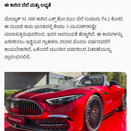
ಈ ಕಾರಿನ ಬೆಲೆ ಮತ್ತು ಲಭ್ಯತೆ
ಮೇಬ್ಯಾಕ್ SL 680 ಕಾರಿನ ಎಕ್ಸ್ ಶೋ ರೂಂ ಬೆಲೆ ಸುಮಾರು ₹4.2 ಕೋಟಿ.
ಈ ದುಬಾರಿ ಕಾರು ಭಾರತದಲ್ಲಿ ಕೇವಲ 3 ಯುನಿಟ್‌ಗಳಷ್ಟೇ
ಮಾರಾಟಕ್ಕಿರುವುದರಿಂದ, ಇದರ ಅಪರೂಪತೆ ಹೆಚ್ಚಾಗಿದೆ. ಈ ಕಾರುಗಳನ್ನು
ಖರೀದಿಸಲು ಇಚ್ಛಿಸುವ ಗ್ರಾಹಕರು 2026ರ ಮೊದಲ ವರ್ಷದವರೆಗೆ
ಕಾಯಬೇಕಾಗಿದೆ, ಏಕೆಂದರೆ ಮುಂದಿನ ವರ್ಷದಿಂದ ವಿತರಣೆಯನ್ನು
ಪ್ರಾರಂಭಿಸಲಿದೆ.