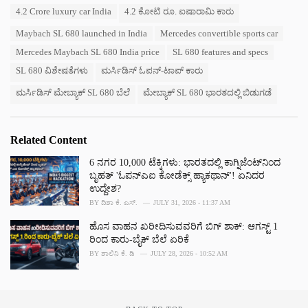
a
T
4.2 Crore luxury car India
4.2 ಕೋಟಿ ರೂ. ಐಷಾರಾಮಿ ಕಾರು
t
a
e
Maybach SL 680 launched in India
Mercedes convertible sports car
g
g
s
o
Mercedes Maybach SL 680 India price
SL 680 features and specs
:
r
SL 680 ವಿಶೇಷತೆಗಳು
ಮರ್ಸಿಡಿಸ್ ಓಪನ್-ಟಾಪ್ ಕಾರು
i
e
ಮರ್ಸಿಡಿಸ್ ಮೇಬ್ಯಾಕ್ SL 680 ಬೆಲೆ
ಮೇಬ್ಯಾಕ್ SL 680 ಭಾರತದಲ್ಲಿ ಬಿಡುಗಡೆ
s
:
Related Content
6 ನಗರ 10,000 ಟೆಕ್ಕಿಗಳು: ಭಾರತದಲ್ಲಿ ಕಾಗ್ನಿಜೆಂಟ್‌ನಿಂದ
ಬೃಹತ್ 'ಓಪನ್‌ಎಐ ಕೋಡೆಕ್ಸ್‌ ಹ್ಯಾಕಥಾನ್'! ಏನಿದರ
ಉದ್ದೇಶ?
BY
ದಿಶಾ ಕೆ. ಎಸ್.
JULY 31, 2026 - 11:37 AM
ಹೊಸ ವಾಹನ ಖರೀದಿಸುವವರಿಗೆ ಬಿಗ್ ಶಾಕ್‌: ಆಗಸ್ಟ್ 1
ರಿಂದ ಕಾರು-ಬೈಕ್ ಬೆಲೆ ಏರಿಕೆ
BY
ಶಾಲಿನಿ ಕೆ. ಡಿ
JULY 28, 2026 - 10:52 AM