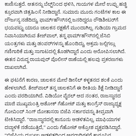
ಕಾಣಿಸುತ್ತದೆ. ಆತನನ್ನು ಬೆಲ್ಟ್‌ನಿಂದ ಥಳಿಸಿ, ಗಾಯಗಳ ಮೇಲೆ ಉಪ್ಪು ಹಚ್ಚಿ
ಕ್ರೂರವಾಗಿ ಚಿತ್ರಹಿಂಸೆ ನೀಡಿದ್ದಾನೆ. ಸುಮಾರು ಮೂರು ಗಂಟೆಗಳ ಕಾಲ ಈ
ದೌರ್ಜನ್ಯ ನಡೆದಿದ್ದು, ಫಾರ್ಮ್‌ಹೌಸ್‌ನಲ್ಲಿ ಜನರಿದ್ದರೂ ರೌಡಿಶೀಟರ್‌ಗೆ
ಭಯಪಟ್ಟು ಯಾರೂ ಚಾಲಕನ ರಕ್ಷಣೆಗೆ ಮುಂದಾಗಿಲ್ಲ. ಗುಡಿಯಾ ಗ್ರಾಮದ
ನಿವಾಸಿಯಾಗಿರುವ ತೇಜ್‌ಪಾಲ್, ತನ್ನ ಫಾರ್ಮ್‌ಹೌಸ್‌ನಲ್ಲಿ ಜೆಸಿಬಿ
ಯಂತ್ರಗಳು ಮತ್ತು ಡಂಪರ್‌ಗಳನ್ನು ಹೊಂದಿದ್ದು, ಅಕ್ರಮ ಜಲ್ಲಿಗಲ್ಲು
ಗಣಿಗಾರಿಕೆ ಮತ್ತು ಸಾಗಾಟದಲ್ಲಿ ತೊಡಗಿದ್ದಾನೆ ಎಂದು ಆರೋಪಿಸಲಾಗಿದೆ.
ಈತನ ವಿರುದ್ಧ ರಾಯಪುರ್ ಪೊಲೀಸ್ ಠಾಣೆಯಲ್ಲಿ ಹಲವು ಪ್ರಕರಣಗಳು
ದಾಖಲಾಗಿವೆ.
ಈ ಘಟನೆಗೆ ಕಾರಣ, ಚಾಲಕನ ಮೇಲೆ ಡೀಸೆಲ್ ಕಳ್ಳತನದ ಶಂಕೆ ಎಂದು
ಹೇಳಲಾಗಿದೆ. ತೇಜ್‌ಪಾಲ್ ತನ್ನ ಚಾಲಕನಿಗೆ ಈ ರೀತಿಯ ಶಿಕ್ಷೆ ನೀಡಿದ್ದಾನೆ
ಎಂದು ವರದಿಯಾಗಿದೆ. ವಿಡಿಯೋ ವೈರಲ್ ಆದ ನಂತರ, ರಾಜಸ್ಥಾನದ
ಮಾಜಿ ಮುಖ್ಯಮಂತ್ರಿ ಅಶೋಕ್ ಗೆಹೋಟ್ ಮತ್ತು ಕಾಂಗ್ರೆಸ್ ರಾಜ್ಯಾಧ್ಯಕ್ಷ
ಗೋವಿಂದ್ ಸಿಂಗ್ ದೋತಾಸರಾ ಬಿಜೆಪಿ ಸರ್ಕಾರವನ್ನು ತೀವ್ರವಾಗಿ
ಟೀಕಿಸಿದ್ದಾರೆ. “ರಾಜಸ್ಥಾನದಲ್ಲಿ ಕಾನೂನು ಆಡಳಿತವಿಲ್ಲ, ಮಾಫಿಯಾಗಳ
ದಬ್ಬಾಳಿಕೆ ನಡೆಯುತ್ತಿದೆ,” ಎಂದು ಗೆಹೋಟ್ ಆಕ್ರೋಶ ವ್ಯಕ್ತಪಡಿಸಿದ್ದಾರೆ.
“ಬಿಜೆಪಿಯ ದುರ್ಬಲ ಆಡಳಿತದಿಂದ ಅಪರಾಧಿಗಳಿಗೆ ಕಾನೂನಿನ