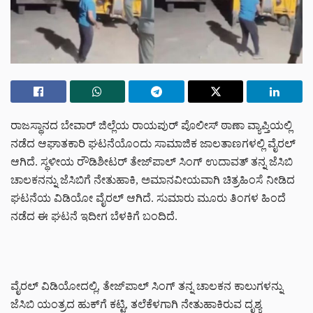
ರಾಜಸ್ಥಾನದ ಬೇವಾರ್ ಜಿಲ್ಲೆಯ ರಾಯಪುರ್ ಪೊಲೀಸ್ ಠಾಣಾ ವ್ಯಾಪ್ತಿಯಲ್ಲಿ
ನಡೆದ ಆಘಾತಕಾರಿ ಘಟನೆಯೊಂದು ಸಾಮಾಜಿಕ ಜಾಲತಾಣಗಳಲ್ಲಿ ವೈರಲ್‌
ಆಗಿದೆ. ಸ್ಥಳೀಯ ರೌಡಿಶೀಟರ್ ತೇಜ್‌ಪಾಲ್ ಸಿಂಗ್ ಉದಾವತ್ ತನ್ನ ಜೆಸಿಬಿ
ಚಾಲಕನನ್ನು ಜೆಸಿಬಿಗೆ ನೇತುಹಾಕಿ, ಅಮಾನವೀಯವಾಗಿ ಚಿತ್ರಹಿಂಸೆ ನೀಡಿದ
ಘಟನೆಯ ವಿಡಿಯೋ ವೈರಲ್ ಆಗಿದೆ. ಸುಮಾರು ಮೂರು ತಿಂಗಳ ಹಿಂದೆ
ನಡೆದ ಈ ಘಟನೆ ಇದೀಗ ಬೆಳಕಿಗೆ ಬಂದಿದೆ.
ವೈರಲ್ ವಿಡಿಯೋದಲ್ಲಿ, ತೇಜ್‌ಪಾಲ್ ಸಿಂಗ್ ತನ್ನ ಚಾಲಕನ ಕಾಲುಗಳನ್ನು
ಜೆಸಿಬಿ ಯಂತ್ರದ ಹುಕ್‌ಗೆ ಕಟ್ಟಿ, ತಲೆಕೆಳಗಾಗಿ ನೇತುಹಾಕಿರುವ ದೃಶ್ಯ