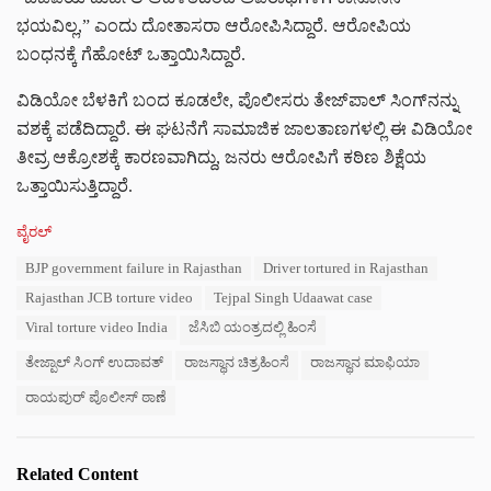
ಭಯವಿಲ್ಲ,” ಎಂದು ದೋತಾಸರಾ ಆರೋಪಿಸಿದ್ದಾರೆ. ಆರೋಪಿಯ
ಬಂಧನಕ್ಕೆ ಗೆಹೋಟ್ ಒತ್ತಾಯಿಸಿದ್ದಾರೆ.
ವಿಡಿಯೋ ಬೆಳಕಿಗೆ ಬಂದ ಕೂಡಲೇ, ಪೊಲೀಸರು ತೇಜ್‌ಪಾಲ್ ಸಿಂಗ್‌ನನ್ನು
ವಶಕ್ಕೆ ಪಡೆದಿದ್ದಾರೆ. ಈ ಘಟನೆಗೆ ಸಾಮಾಜಿಕ ಜಾಲತಾಣಗಳಲ್ಲಿ ಈ ವಿಡಿಯೋ
ತೀವ್ರ ಆಕ್ರೋಶಕ್ಕೆ ಕಾರಣವಾಗಿದ್ದು, ಜನರು ಆರೋಪಿಗೆ ಕಠಿಣ ಶಿಕ್ಷೆಯ
ಒತ್ತಾಯಿಸುತ್ತಿದ್ದಾರೆ.
C
ವೈರಲ್
a
T
BJP government failure in Rajasthan
Driver tortured in Rajasthan
t
a
e
Rajasthan JCB torture video
Tejpal Singh Udaawat case
g
g
s
Viral torture video India
ಜೆಸಿಬಿ ಯಂತ್ರದಲ್ಲಿ ಹಿಂಸೆ
o
:
r
ತೇಜ್ಪಾಲ್ ಸಿಂಗ್ ಉದಾವತ್
ರಾಜಸ್ಥಾನ ಚಿತ್ರಹಿಂಸೆ
ರಾಜಸ್ಥಾನ ಮಾಫಿಯಾ
i
e
ರಾಯಪುರ್ ಪೊಲೀಸ್ ಠಾಣೆ
s
:
Related Content