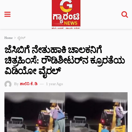
Home
ವೈರಲ್
ಜೆಸಿಬಿಗೆ ನೇತುಹಾಕಿ ಚಾಲಕನಿಗೆ
ಚಿತ್ರಹಿಂಸೆ: ರೌಡಿಶೀಟರ್‌ನ ಕ್ರೂರತೆಯ
ವಿಡಿಯೋ ವೈರಲ್
By
ಶಾಲಿನಿ ಕೆ. ಡಿ
1 year Ago