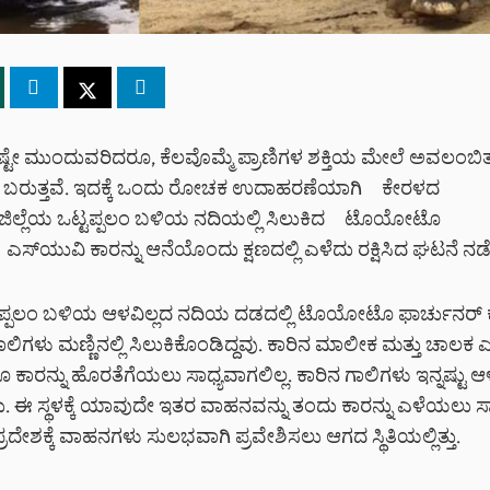
 ಎಷ್ಟೇ ಮುಂದುವರಿದರೂ, ಕೆಲವೊಮ್ಮೆ ಪ್ರಾಣಿಗಳ ಶಕ್ತಿಯ ಮೇಲೆ ಅವಲಂ
 ಬರುತ್ತವೆ. ಇದಕ್ಕೆ ಒಂದು ರೋಚಕ ಉದಾಹರಣೆಯಾಗಿ ಕೇರಳದ
ಜಿಲ್ಲೆಯ ಒಟ್ಟಪ್ಪಲಂ ಬಳಿಯ ನದಿಯಲ್ಲಿ ಸಿಲುಕಿದ ಟೊಯೋಟೊ
ಸ್‌ಯುವಿ ಕಾರನ್ನು ಆನೆಯೊಂದು ಕ್ಷಣದಲ್ಲಿ ಎಳೆದು ರಕ್ಷಿಸಿದ ಘಟನೆ ನಡೆದ
ಪ್ಪಲಂ ಬಳಿಯ ಆಳವಿಲ್ಲದ ನದಿಯ ದಡದಲ್ಲಿ ಟೊಯೋಟೊ ಫಾರ್ಚುನರ್ 
ಗಳು ಮಣ್ಣಿನಲ್ಲಿ ಸಿಲುಕಿಕೊಂಡಿದ್ದವು. ಕಾರಿನ ಮಾಲೀಕ ಮತ್ತು ಚಾಲಕ ಎ
ೂ ಕಾರನ್ನು ಹೊರತೆಗೆಯಲು ಸಾಧ್ಯವಾಗಲಿಲ್ಲ. ಕಾರಿನ ಗಾಲಿಗಳು ಇನ್ನಷ್ಟು ಆಳಕ
. ಈ ಸ್ಥಳಕ್ಕೆ ಯಾವುದೇ ಇತರ ವಾಹನವನ್ನು ತಂದು ಕಾರನ್ನು ಎಳೆಯಲು ಸಾಧ್
ರದೇಶಕ್ಕೆ ವಾಹನಗಳು ಸುಲಭವಾಗಿ ಪ್ರವೇಶಿಸಲು ಆಗದ ಸ್ಥಿತಿಯಲ್ಲಿತ್ತು.