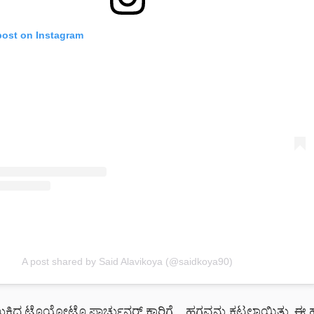
post on Instagram
A post shared by Said Alavikoya (@saidkoya90)
ಲುಕಿದ್ದ ಟೊಯೋಟೊ ಫಾರ್ಚುನರ್ ಕಾರಿಗೆ ಹಗ್ಗವನ್ನು ಕಟ್ಟಲಾಯಿತು. ಈ ಹಗ