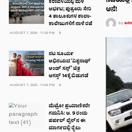
ನದಿಯಲ್ಲಿ
ಕರಾವಳಿಯಲ್ಲಿ ಮಳೆ
ಆನೆ!
ಆರ್ಭಟ; ಪುತ್ತೂರು ಸೇರಿ
4 ತಾಲೂಕುಗಳ ಶಾಲಾ-
by
adm
ಕಾಲೇಜುಗಳಿಗೆ ನಾಳೆ ರಜೆ
AUGUST 7, 2026 - 11:20 PM
0
ನಟ ಸೂರ್ಯ
ಅಭಿನಯದ ‘ವಿಶ್ವನಾಥ್
ಅಂಡ್ ಸನ್ಸ್’ ಚಿತ್ರ
ಆಗಸ್ಟ್ 14ಕ್ಕೆ ಬಿಡುಗಡೆ
AUGUST 7, 2026 - 11:04 PM
0
ಮೆಟ್ರೋ ಪ್ರಯಾಣಿಕರೇ
ಗಮನಿಸಿ: ಆ. 9 ರಂದು
ಪರ್ಪಲ್ ಲೈನ್‌ನ ಈ
ಮಾರ್ಗದಲ್ಲಿ ರೈಲು