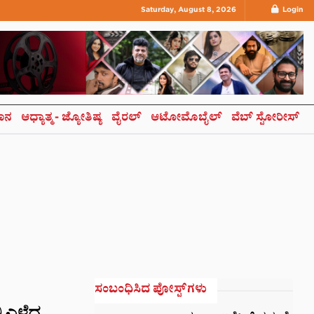
Saturday, August 8, 2026
Login
ಞಾನ
ಆಧ್ಯಾತ್ಮ- ಜ್ಯೋತಿಷ್ಯ
ವೈರಲ್
ಆಟೋಮೊಬೈಲ್
ವೆಬ್ ಸ್ಟೋರೀಸ್
ಸಂಬಂಧಿಸಿದ ಪೋಸ್ಟ್‌ಗಳು