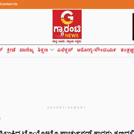
Contact Us
ಸ್
ಕ್ರೀಡೆ
ವಾಣಿಜ್ಯ
ಶಿಕ್ಷಣ
ಎಲೆಕ್ಷನ್
ಆರೋಗ್ಯ-ಸೌಂದರ್ಯ
ತಂತ್ರಜ್
ADVERTISEMENT
್