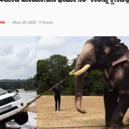
 ಸಿಲುಕಿದ ಟೊಯೋಟೊ ಫಾರ್ಚುನರ್ ಕಾರನ್ನು ಕ್ಷಣದಲ್ಲ
in
May 29, 2025 - 7:16 pm