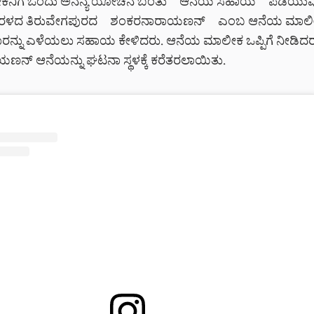
ೀಕನಿಗೆ ಒಂದು ಅನನ್ಯ ಯೋಚನೆ ಬಂತು–ಆನೆಯ ಸಹಾಯ ಪಡೆಯುವ
ಕೇರಳದ ತಿರುವೇಗಪುರದ ಶಂಕರನಾರಾಯಣನ್ ಎಂಬ ಆನೆಯ ಮಾಲೀಕ
 ಕಾರನ್ನು ಎಳೆಯಲು ಸಹಾಯ ಕೇಳಿದರು. ಆನೆಯ ಮಾಲೀಕ ಒಪ್ಪಿಗೆ ನೀಡಿದರು
ನ್ ಆನೆಯನ್ನು ಘಟನಾ ಸ್ಥಳಕ್ಕೆ ಕರೆತರಲಾಯಿತು.