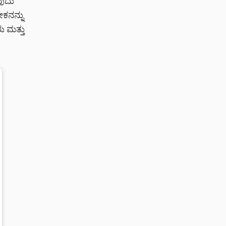
ುದು
ನನ್ನು
 ಮತ್ತು