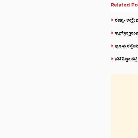
Related
Po
ರಷ್ಯಾ- ಉಕ್ರ
ಇನ್‌ಸ್ಟಾಗ್ರಾ
ಧೂಳು ರಸ್ತೆಯಲ
ನಟಿ ಶಿಲ್ಪಾ ಶೆ