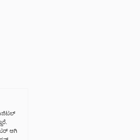
ಡಿಜಿಟಲ್
ರೆ.
ಿಟರ್ ಆಗಿ
ಾಷನ್