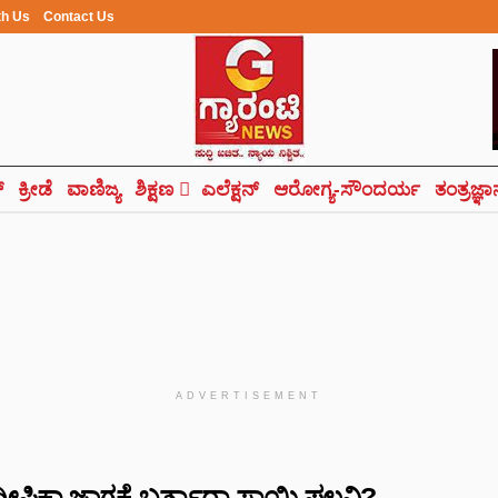
th Us
Contact Us
್
ಕ್ರೀಡೆ
ವಾಣಿಜ್ಯ
ಶಿಕ್ಷಣ
ಎಲೆಕ್ಷನ್
ಆರೋಗ್ಯ-ಸೌಂದರ್ಯ
ತಂತ್ರಜ್ಞ
ADVERTISEMENT
: ದೀಪಿಕಾ ಜಾಗಕ್ಕೆ ಬರ್ತಾರಾ ಸಾಯಿ ಪಲ್ಲವಿ?