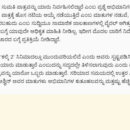
ೇ ಸುಮತಿ ಪಾತ್ರವನ್ನು ಯಾರು ನಿರ್ವಹಿಸಲಿದ್ದಾರೆ ಎಂಬ ಪ್ರಶ್ನೆ ಅಭಿಮಾನಿಗಳ
 ಪಾತ್ರಕ್ಕೆ ಹೊಸ ನಟಿಯ ಆಯ್ಕೆ ನಡೆಯುತ್ತಿದೆ ಎಂಬ ಮಾತುಗಳ ನಡುವೆ, 
 ಬರಬಹುದು ಎಂಬ ಸುದ್ದಿಯೂ ಸಾಮಾಜಿಕ ಜಾಲತಾಣಗಳಲ್ಲಿ ವೈರಲ್ ಆಗಿತ್ತ
ಬಗ್ಗೆ ಯಾವುದೇ ಅಧಿಕೃತ ಮಾಹಿತಿ ನೀಡಿಲ್ಲ. ಇದೀಗ ಮೊದಲ ಬಾರಿಗೆ ನಿರ
ಾರದ ಬಗ್ಗೆ ಪ್ರತಿಕ್ರಿಯೆ ನೀಡಿದ್ದಾರೆ.
 ‘ಕಲ್ಕಿ 2’ ಸಿನಿಮಾದಲ್ಲೂ ಮುಂದುವರಿಯಲಿದೆ ಎಂದು ಅವರು ಸ್ಪಷ್ಟಪಡಿಸಿದ
ು ಯಾರು ಮಾಡುತ್ತಾರೆ ಎಂಬುದನ್ನು ಸದ್ಯದಲ್ಲೇ ತಿಳಿಸಲಾಗುವುದು ಎಂದು ಹೇ
್ರವನ್ನು ಯಾರೋ ಒಬ್ಬರು ಮಾಡುತ್ತಾರೆ. ಸರಿಯಾದ ಸಮಯದಲ್ಲಿ ಉತ್ತರ ಸ
್ವಿನ್ ಅವರ ಮಾತುಗಳು ಅಭಿಮಾನಿಗಳ ಕುತೂಹಲವನ್ನು ಮತ್ತಷ್ಟು ಹೆಚ್ಚಿಸ