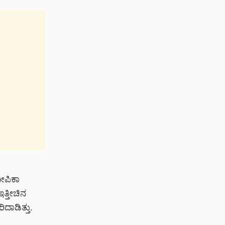
ದೀಪಿಕಾ
ತ್ತೀಚಿನ
ದಾಡಿತ್ತು.