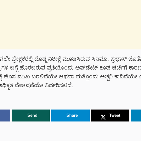
ಾಗಲೇ ಪ್ರೇಕ್ಷಕರಲ್ಲಿ ದೊಡ್ಡ ನಿರೀಕ್ಷೆ ಮೂಡಿಸಿರುವ ಸಿನಿಮಾ. ಪ್ರಭಾಸ್ ಜೊತೆಗ
ರಗಳ ಬಗ್ಗೆ ಹೊರಬರುವ ಪ್ರತಿಯೊಂದು ಅಪ್‌ಡೇಟ್ ಕೂಡ ಚರ್ಚೆಗೆ ಕಾರಣವಾ
ರಕ್ಕೆ ಹೊಸ ಮುಖ ಬರಲಿದೆಯೇ ಅಥವಾ ಮತ್ತೊಂದು ಅಚ್ಚರಿ ಕಾದಿದೆಯೇ 
ಅಧಿಕೃತ ಘೋಷಣೆಯೇ ನಿರ್ಧರಿಸಲಿದೆ.
Send
Share
Tweet