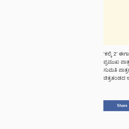
‘ಕಲ್ಕಿ 2’ ಈಗ
ಪ್ರಮುಖ ಪಾತ್
ಸುಮತಿ ಪಾತ್
ಚಿತ್ರತಂಡದ 
Share