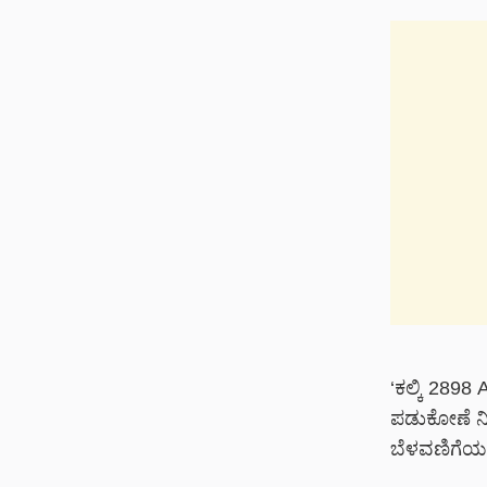
‘ಕಲ್ಕಿ 2898
ಪಡುಕೋಣೆ ನಿರ್
ಬೆಳವಣಿಗೆಯಲ್