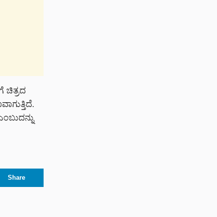
ೆ ಚಿತ್ರದ
ಗುತ್ತಿದೆ.
ಎಂಬುದನ್ನು
Share