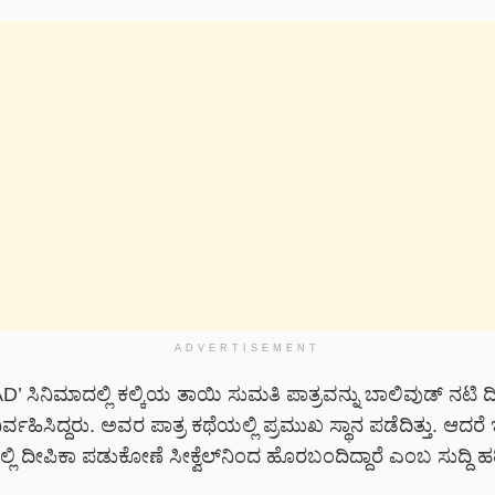
ADVERTISEMENT
 AD’ ಸಿನಿಮಾದಲ್ಲಿ ಕಲ್ಕಿಯ ತಾಯಿ ಸುಮತಿ ಪಾತ್ರವನ್ನು ಬಾಲಿವುಡ್ ನಟಿ 
ವಹಿಸಿದ್ದರು. ಅವರ ಪಾತ್ರ ಕಥೆಯಲ್ಲಿ ಪ್ರಮುಖ ಸ್ಥಾನ ಪಡೆದಿತ್ತು. ಆದರೆ ಇ
ಲಿ ದೀಪಿಕಾ ಪಡುಕೋಣೆ ಸೀಕ್ವೆಲ್‌ನಿಂದ ಹೊರಬಂದಿದ್ದಾರೆ ಎಂಬ ಸುದ್ದಿ ಹರಿ