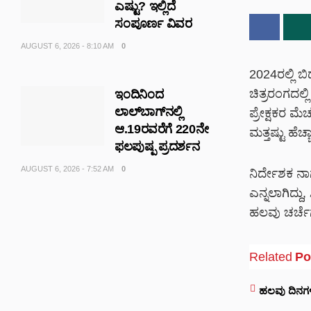
ಎಷ್ಟು? ಇಲ್ಲಿದೆ
ಸಂಪೂರ್ಣ ವಿವರ
AUGUST 6, 2026 - 8:10 AM
0
2024ರಲ್ಲಿ 
ಚಿತ್ರರಂಗದಲ್ಲ
ಇಂದಿನಿಂದ
ಲಾಲ್‌ಬಾಗ್‌ನಲ್ಲಿ
ಪ್ರೇಕ್ಷಕರ ಮೆಚ
ಆ.19ರವರೆಗೆ 220ನೇ
ಮತ್ತಷ್ಟು ಹೆಚ್ಚ
ಫಲಪುಷ್ಪ ಪ್ರದರ್ಶನ
AUGUST 6, 2026 - 7:52 AM
0
ನಿರ್ದೇಶಕ ನಾ
ಎನ್ನಲಾಗಿದ್ದ
ಹಲವು ಚರ್ಚೆಗ
Related
Po
ಹಲವು ದಿನಗಳ 