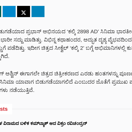
ಬಿಡುಗಡೆಯಾದ ಪ್ರಭಾಸ್ ಅಭಿನಯದ ‘ಕಲ್ಕಿ 2898 AD’ ಸಿನಿಮಾ ಭಾರ
ಿ ಭಾರೀ ಸದ್ದು ಮಾಡಿತ್ತು. ವಿಭಿನ್ನ ಕಥಾಹಂದರ, ಅದ್ಭುತ ದೃಶ್ಯ ವೈಭವದಿಂ
್ಚುಗೆ ಪಡೆದಿತ್ತು. ಇದೀಗ ಚಿತ್ರದ ಸೀಕ್ವೆಲ್ ‘ಕಲ್ಕಿ 2’ ಬಗ್ಗೆ ಅಭಿಮಾನಿಗಳಲ್ಲಿ
ಾಗಿದೆ.
ಗ್ ಅಶ್ವಿನ್ ಈಗಾಗಲೇ ಚಿತ್ರದ ಚಿತ್ರೀಕರಣದ ಎರಡು ಹಂತಗಳನ್ನು ಪೂರ್ಣಗ
ು, ಸಿನಿಮಾ ಯಾವಾಗ ಬಿಡುಗಡೆಯಾಗಲಿದೆ ಎಂಬುದರ ಜೊತೆಗೆ ಪ್ರಮುಖ ಪಾತ
ಳು ನಡೆಯುತ್ತಿವೆ.
sts
ವಿರಾಮದ ಬಳಿಕ ಕಮ್‌ಬ್ಯಾಕ್ ಆದ ವಿಕ್ರಂ ರವಿಚಂದ್ರನ್