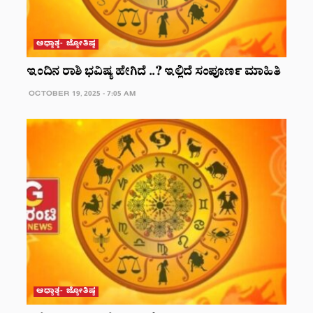
ಆಧ್ಯಾತ್ಮ- ಜ್ಯೋತಿಷ್ಯ
ಇಂದಿನ ರಾಶಿ ಭವಿಷ್ಯ ಹೇಗಿದೆ ..? ಇಲ್ಲಿದೆ ಸಂಪೂರ್ಣ ಮಾಹಿತಿ
OCTOBER 19, 2025 - 7:05 AM
ಆಧ್ಯಾತ್ಮ- ಜ್ಯೋತಿಷ್ಯ