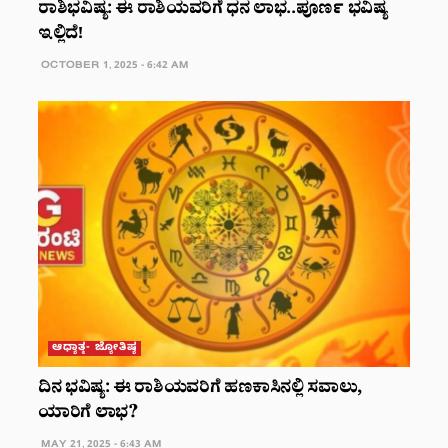
ರಾಶಿಭವಿಷ್ಯ: ಈ ರಾಶಿಯವರಿಗೆ ಧನ ಲಾಭ..ಪೂರ್ಣ ಭವಿಷ್ಯ
ಇಲ್ಲಿದೆ!
OCTOBER 1, 2025 - 6:42 AM
ಆಧ್ಯಾತ್ಮ- ಜ್ಯೋತಿಷ್ಯ
ದಿನ ಭವಿಷ್ಯ: ಈ ರಾಶಿಯವರಿಗೆ ಹಣಕಾಸಿನಲ್ಲಿ ಸವಾಲು,
ಯಾರಿಗೆ ಲಾಭ?
MAY 21, 2025 - 6:43 AM