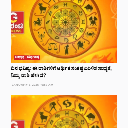
ಆಧ್ಯಾತ್ಮ- ಜ್ಯೋತಿಷ್ಯ
ದಿನ ಭವಿಷ್ಯ: ಈ ರಾಶಿಗಳಿಗೆ ಆರ್ಥಿಕ ಸಂಕಷ್ಟ ಏರಿಳಿತ ಸಾಧ್ಯತೆ,
ನಿಮ್ಮ ರಾಶಿ ಹೇಗಿದೆ?
JANUARY 6, 2026 - 6:57 AM