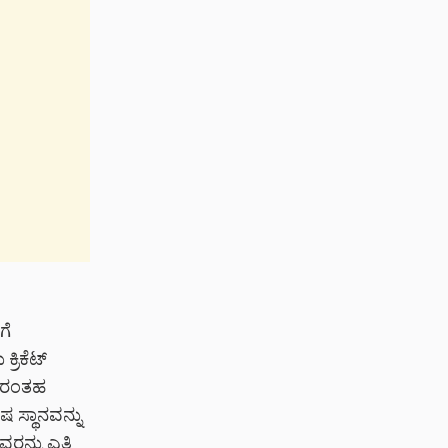
ಗೆ
್ರಿಕೆಟ್
್‌ರಂತಹ
ಸ್ಥಾನವನ್ನು
ನ್ನು ಎತ್ತಿ