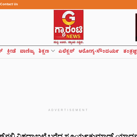
Contact Us
ಸ್
ಕ್ರೀಡೆ
ವಾಣಿಜ್ಯ
ಶಿಕ್ಷಣ
ಎಲೆಕ್ಷನ್
ಆರೋಗ್ಯ-ಸೌಂದರ್ಯ
ತಂತ್ರಜ್
ADVERTISEMENT