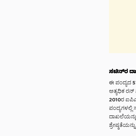
ಸಚಿನ್‌ರ 
ಈ ಪಂದ್ಯದ 57
ಅತ್ಯಧಿಕ ರನ್
2010ರ ಐಪಿಎಲ
ಪಂದ್ಯಗಳಲ್ಲಿ
ದಾಖಲೆಯನ್ನು 
ಶ್ರೇಷ್ಠತೆಯನ್ನು