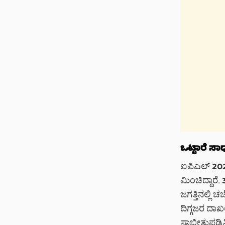
ಒಟ್ಟಾರೆ ಸಾ
ಐಪಿಎಲ್ 202
ಮಿಂಚಿದ್ದಾರೆ.
ಜಗತ್ತಿನಲ್ಲ
ದಿಗ್ಗಜರ ದಾ
ಸಾಬೀತುಪಡಿಸಿ