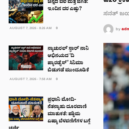
ಟಿ20 ಕ್ರ
ಚಿನ್ನದ ಬೆಲೆ ಮತ್ತೆ ಜಿಗಿತ:
ಇಂದಿನ ದರ ಎಷ್ಟು?
ಸನತ್ ಜಯ
AUGUST 7, 2026 - 8:26 AM
0
by
adm
ನ್ಯಾಚುರಲ್ ಸ್ಟಾರ್ ನಾನಿ
ಅಭಿನಯದ ‘ದಿ
ಪ್ಯಾರಡೈಸ್’ ಸಿನಿಮಾ
ಬಿಡುಗಡೆ ಮುಂದೂಡಿಕೆ
AUGUST 7, 2026 - 7:58 AM
0
ಪ್ರಧಾನಿ ಮೋದಿ-
ನೆತನ್ಯಾಹು ದೂರವಾಣಿ
ಮಾತುಕತೆ: ಪಶ್ಚಿಮ
ಏಷ್ಯಾ ಬೆಳವಣಿಗೆಗಳ ಬಗ್ಗೆ
ಚರ್ಚೆ