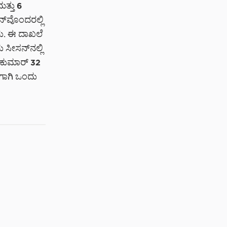
ಮತ್ತು 6
್‌ವೊಂದರಲ್ಲಿ
ಡರು. ಈ ದಾಖಲೆ
ಸೀಸನ್‌ನಲ್ಲಿ
್ಯಕುಮಾರ್ 32
‌ಗಾಗಿ ಒಂದು