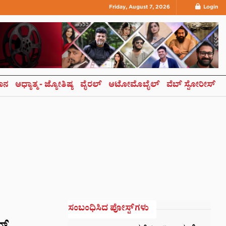
Friday, August 7, 2026
Login
ಞಾನ
ಆಧ್ಯಾತ್ಮ- ಜ್ಯೋತಿಷ್ಯ
ವೈರಲ್
ಆಟೋಮೊಬೈಲ್
ವೆಬ್ ಸ್ಟೋರೀಸ್
ಸಂಬಂಧಿಸಿದ ಪೋಸ್ಟ್‌ಗಳು