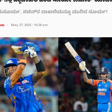
ಿಕೆಟ್‌ನಲ್ಲಿ ವಿಶ್ವದಾಖಲೆ ಬರೆದ ಸೂರ್ಯಕುಮಾರ್ ಯಾದವ
ಸೂರ್ಯ, ಸಚಿನ್‌ರ ದಾಖಲೆಯನ್ನೂ ಮುರಿದ ಸೂರ್ಯ!
in
May 27, 2025 - 10:38 am