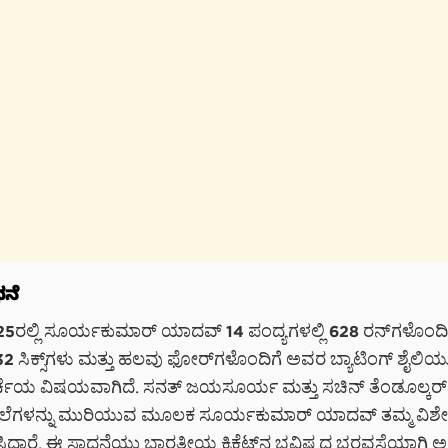
ಧನೆ
5ರಲ್ಲಿ ಸೂರ್ಯಕುಮಾರ್ ಯಾದವ್ 14 ಪಂದ್ಯಗಳಲ್ಲಿ 628 ರನ್‌ಗಳೊಂದಿ
 32 ಸಿಕ್ಸ್‌ಗಳು ಮತ್ತು ಹಲವು ಫೋರ್‌ಗಳೊಂದಿಗೆ ಅವರ ಬ್ಯಾಟಿಂಗ್ ಶೈಲಿಯು ಕ
ಿ ಚರ್ಚೆಯ ವಿಷಯವಾಗಿದೆ. ಸನತ್ ಜಯಸೂರ್ಯ ಮತ್ತು ಸಚಿನ್ ತೆಂಡೂಲ್ಕರ
ಖಲೆಗಳನ್ನು ಮುರಿಯುವ ಮೂಲಕ ಸೂರ್ಯಕುಮಾರ್ ಯಾದವ್ ತಮ್ಮ ವಿಶೇಷ 
ದ್ದಾರೆ. ಈ ಸಾಧನೆಯು ಭಾರತೀಯ ಕ್ರಿಕೆಟ್‌ನ ಭವಿಷ್ಯದ ಭರವಸೆಯಾಗಿ ಅವರ