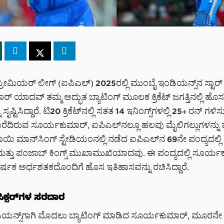
ೀಮಿಯರ್ ಲೀಗ್ (ಐಪಿಎಲ್) 2025ರಲ್ಲಿ ಮುಂಬೈ ಇಂಡಿಯನ್ಸ್‌ನ ಸ್ಟಾರ್ ಬ್
 ಯಾದವ್ ತಮ್ಮ ಅದ್ಭುತ ಬ್ಯಾಟಿಂಗ್ ಮೂಲಕ ಕ್ರಿಕೆಟ್ ಜಗತ್ತಿನಲ್ಲಿ ಹೊಸ
ೃಷ್ಟಿಸಿದ್ದಾರೆ. ಟಿ20 ಕ್ರಿಕೆಟ್‌ನಲ್ಲಿ ಸತತ 14 ಇನಿಂಗ್ಸ್‌ಗಳಲ್ಲಿ 25+ ರನ್ 
ಬರೆದಿರುವ ಸೂರ್ಯಕುಮಾರ್, ಐಪಿಎಲ್‌ನಲ್ಲೂ ಹಲವು ಮೈಲಿಗಲ್ಲುಗಳನ್ನು ತಲ
ಿ ಮಾನ್‌ಸಿಂಗ್ ಸ್ಟೇಡಿಯಂನಲ್ಲಿ ನಡೆದ ಐಪಿಎಲ್‌ನ 69ನೇ ಪಂದ್ಯದಲ್ಲ
ಮತ್ತು ಪಂಜಾಬ್ ಕಿಂಗ್ಸ್ ಮುಖಾಮುಖಿಯಾದವು. ಈ ಪಂದ್ಯದಲ್ಲಿ ಸೂರ್ಯ
ಷಕ ಅರ್ಧಶತಕದೊಂದಿಗೆ ಹೊಸ ಇತಿಹಾಸವನ್ನು ರಚಿಸಿದ್ದಾರೆ.
ಕ್ಸರ್‌ಗಳ ಸರದಾರ
ಯನ್ಸ್‌ಗಾಗಿ ಮೊದಲು ಬ್ಯಾಟಿಂಗ್ ಮಾಡಿದ ಸೂರ್ಯಕುಮಾರ್, ಮೂರನೇ ಕ