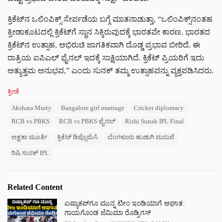
ಕ್ರಿಕೆಟ್‌ನ ಒಲಿಂಪಿಕ್ಸ್ ಸೇರ್ಪಡೆಯ ಬಗ್ಗೆ ಮಾತನಾಡುತ್ತಾ, “ಒಲಿಂಪಿಕ್ಸ್‌ನಂತಹ
ಕ್ರೀಡಾಕೂಟದಲ್ಲಿ ಕ್ರಿಕೆಟ್‌ಗೆ ಸ್ಥಾನ ಸಿಕ್ಕಿರುವುದಕ್ಕೆ ಭಾರತವೇ ಕಾರಣ. ಭಾರತದ
ಕ್ರಿಕೆಟ್‌ನ ಉತ್ಸಾಹ, ಅಭಿರುಚಿ ಜಾಗತಿಕವಾಗಿ ದೊಡ್ಡ ಪ್ರಭಾವ ಬೀರಿದೆ. ಈ
ರಾತ್ರಿಯ ಐಪಿಎಲ್ ಫೈನಲ್ ಇದಕ್ಕೆ ಸಾಕ್ಷಿಯಾಗಿದೆ. ಕ್ರಿಕೆಟ್ ಪ್ರಿಯರಿಗೆ ಇದು
ಅತ್ಯುತ್ತಮ ಅನುಭವ,” ಎಂದು ಸುನಕ್ ತಮ್ಮ ಉತ್ಸಾಹವನ್ನು ವ್ಯಕ್ತಪಡಿಸಿದರು.
C
ಕ್ರೀಡೆ
a
T
Akshata Murty
Bangalore girl marriage
Cricket diplomacy
t
a
e
RCB vs PBKS
RCB vs PBKS ಫೈನಲ್
Rishi Sunak IPL Final
g
g
s
o
ಅಕ್ಷತಾ ಮೂರ್ತಿ
ಕ್ರಿಕೆಟ್ ಡಿಪ್ಲೊಮೆಸಿ
ಬೆಂಗಳೂರು ಹುಡುಗಿ ಮದುವೆ
:
r
ರಿಷಿ ಸುನಕ್ IPL
i
e
s
:
Related Content
ಏಷ್ಯಾಕಪ್‌ಗೂ ಮುನ್ನ ಟೀಂ ಇಂಡಿಯಾಗೆ ಆಘಾತ:
ಗಾಯಗೊಂಡ ಜೆಮಿಮಾ ರೊಡ್ರಿಗಸ್