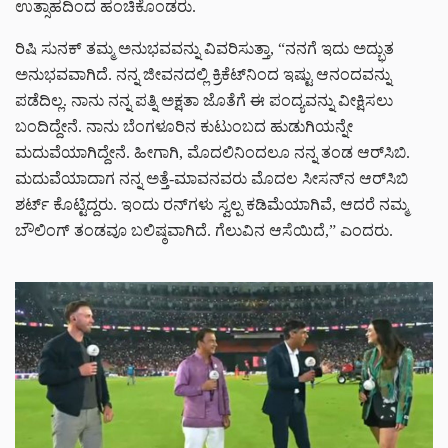
ಉತ್ಸಾಹದಿಂದ ಹಂಚಿಕೊಂಡರು.
ರಿಷಿ ಸುನಕ್ ತಮ್ಮ ಅನುಭವವನ್ನು ವಿವರಿಸುತ್ತಾ, “ನನಗೆ ಇದು ಅದ್ಭುತ
ಅನುಭವವಾಗಿದೆ. ನನ್ನ ಜೀವನದಲ್ಲಿ ಕ್ರಿಕೆಟ್‌ನಿಂದ ಇಷ್ಟು ಆನಂದವನ್ನು
ಪಡೆದಿಲ್ಲ. ನಾನು ನನ್ನ ಪತ್ನಿ ಅಕ್ಷತಾ ಜೊತೆಗೆ ಈ ಪಂದ್ಯವನ್ನು ವೀಕ್ಷಿಸಲು
ಬಂದಿದ್ದೇನೆ. ನಾನು ಬೆಂಗಳೂರಿನ ಕುಟುಂಬದ ಹುಡುಗಿಯನ್ನೇ
ಮದುವೆಯಾಗಿದ್ದೇನೆ. ಹೀಗಾಗಿ, ಮೊದಲಿನಿಂದಲೂ ನನ್ನ ತಂಡ ಆರ್‌ಸಿಬಿ.
ಮದುವೆಯಾದಾಗ ನನ್ನ ಅತ್ತೆ-ಮಾವನವರು ಮೊದಲ ಸೀಸನ್‌ನ ಆರ್‌ಸಿಬಿ
ಶರ್ಟ್‌ ಕೊಟ್ಟಿದ್ದರು. ಇಂದು ರನ್‌ಗಳು ಸ್ವಲ್ಪ ಕಡಿಮೆಯಾಗಿವೆ, ಆದರೆ ನಮ್ಮ
ಬೌಲಿಂಗ್ ತಂಡವೂ ಬಲಿಷ್ಠವಾಗಿದೆ. ಗೆಲುವಿನ ಆಸೆಯಿದೆ,” ಎಂದರು.