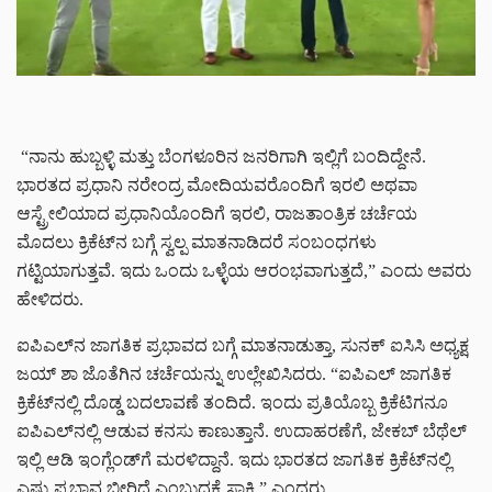
“ನಾನು ಹುಬ್ಬಳ್ಳಿ ಮತ್ತು ಬೆಂಗಳೂರಿನ ಜನರಿಗಾಗಿ ಇಲ್ಲಿಗೆ ಬಂದಿದ್ದೇನೆ.
ಭಾರತದ ಪ್ರಧಾನಿ ನರೇಂದ್ರ ಮೋದಿಯವರೊಂದಿಗೆ ಇರಲಿ ಅಥವಾ
ಆಸ್ಟ್ರೇಲಿಯಾದ ಪ್ರಧಾನಿಯೊಂದಿಗೆ ಇರಲಿ, ರಾಜತಾಂತ್ರಿಕ ಚರ್ಚೆಯ
ಮೊದಲು ಕ್ರಿಕೆಟ್‌ನ ಬಗ್ಗೆ ಸ್ವಲ್ಪ ಮಾತನಾಡಿದರೆ ಸಂಬಂಧಗಳು
ಗಟ್ಟಿಯಾಗುತ್ತವೆ. ಇದು ಒಂದು ಒಳ್ಳೆಯ ಆರಂಭವಾಗುತ್ತದೆ,” ಎಂದು ಅವರು
ಹೇಳಿದರು.
ಐಪಿಎಲ್‌ನ ಜಾಗತಿಕ ಪ್ರಭಾವದ ಬಗ್ಗೆ ಮಾತನಾಡುತ್ತಾ, ಸುನಕ್ ಐಸಿಸಿ ಅಧ್ಯಕ್ಷ
ಜಯ್ ಶಾ ಜೊತೆಗಿನ ಚರ್ಚೆಯನ್ನು ಉಲ್ಲೇಖಿಸಿದರು. “ಐಪಿಎಲ್ ಜಾಗತಿಕ
ಕ್ರಿಕೆಟ್‌ನಲ್ಲಿ ದೊಡ್ಡ ಬದಲಾವಣೆ ತಂದಿದೆ. ಇಂದು ಪ್ರತಿಯೊಬ್ಬ ಕ್ರಿಕೆಟಿಗನೂ
ಐಪಿಎಲ್‌ನಲ್ಲಿ ಆಡುವ ಕನಸು ಕಾಣುತ್ತಾನೆ. ಉದಾಹರಣೆಗೆ, ಜೇಕಬ್ ಬೆಥೆಲ್
ಇಲ್ಲಿ ಆಡಿ ಇಂಗ್ಲೆಂಡ್‌ಗೆ ಮರಳಿದ್ದಾನೆ. ಇದು ಭಾರತದ ಜಾಗತಿಕ ಕ್ರಿಕೆಟ್‌ನಲ್ಲಿ
ಎಷ್ಟು ಪ್ರಭಾವ ಬೀರಿದೆ ಎಂಬುದಕ್ಕೆ ಸಾಕ್ಷಿ,” ಎಂದರು.