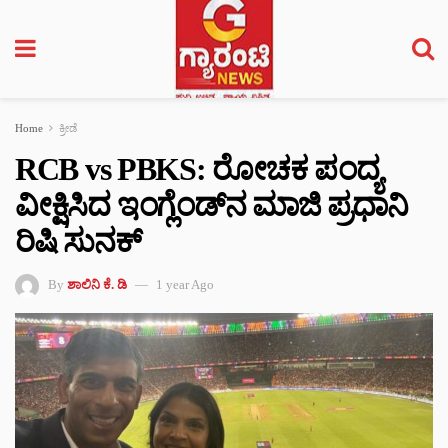
Home
ಕ್ರೀಡೆ
RCB vs PBKS: ರೋಚಕ ಪಂದ್ಯ
ವೀಕ್ಷಿಸಿದ ಇಂಗ್ಲೆಂಡ್​ನ ಮಾಜಿ ಪ್ರಧಾನಿ
ರಿಷಿ ಸುನಕ್​
By
ಶಾಲಿನಿ ಕೆ. ಡಿ
1 year Ago