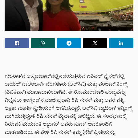
ಗುಜರಾತ್‌ನ ಅಹ್ಮದಾಬಾದ್‌ನಲ್ಲಿ ನಡೆಯುತ್ತಿರುವ ಐಪಿಎಲ್ ಫೈನಲ್‌ನಲ್ಲಿ
ರಾಯಲ್ ಚಾಲೆಂಜರ್ಸ್ ಬೆಂಗಳೂರು (ಆರ್‌ಸಿಬಿ) ಮತ್ತು ಪಂಜಾಬ್ ಕಿಂಗ್ಸ್
(ಪಿಬಿಕೆಎಸ್) ಮುಖಾಮುಖಿಯಾಗಿವೆ. ಈ ರೋಮಾಂಚಕಾರಿ ಪಂದ್ಯವನ್ನು
ವೀಕ್ಷಿಸಲು ಇಂಗ್ಲೆಂಡ್‌ನ ಮಾಜಿ ಪ್ರಧಾನಿ ರಿಷಿ ಸುನಕ್ ಮತ್ತು ಅವರ ಪತ್ನಿ
ಅಕ್ಷತಾ ಮೂರ್ತಿ ಸ್ಟೇಡಿಯಂಗೆ ಆಗಮಿಸಿದ್ದಾರೆ. ಆರ್‌ಸಿಬಿ ಬ್ಯಾಟಿಂಗ್ ಇನ್ನಿಂಗ್ಸ್
ಮುಗಿಯುತ್ತಿದ್ದಂತೆ ರಿಷಿ ಸುನಕ್ ಮೈದಾನಕ್ಕೆ ಕಾಲಿಟ್ಟರು. ಈ ಸಂದರ್ಭದಲ್ಲಿ
ನಿರೂಪಕಿ ಮಯಾಂತಿ ಲ್ಯಾಂಗರ್ ಅವರು ಸುನಕ್ ಅವರೊಂದಿಗೆ
ಮಾತನಾಡಿದರು. ಈ ವೇಳೆ ರಿಷಿ ಸುನಕ್ ತಮ್ಮ ಕ್ರಿಕೆಟ್ ಪ್ರೀತಿಯನ್ನು