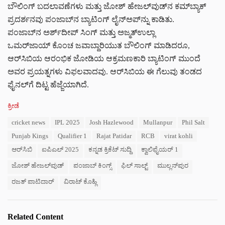
ಬೌಲಿಂಗ್ ಬದಲಾವಣೆಗಳು ಮತ್ತು ಜೋಶ್ ಹೇಜಲ್‌ವುಡ್‌ನ ಕಮ್‌ಬ್ಯಾಕ್
ಪ್ರದರ್ಶನವು ಪಂಜಾಬ್‌ನ ಬ್ಯಾಟಿಂಗ್ ಲೈನ್‌ಅಪ್‌ನ್ನು ಕಾಡಿತು.
ಪಂಜಾಬ್‌ನ ಅರ್ಶ್‌ದೀಪ್ ಸಿಂಗ್ ಮತ್ತು ಅಜ್ಮತ್‌ಉಲ್ಲಾ
ಒಮರ್‌ಜಾಯ್ ಕೊಂಚ ಜವಾಬ್ದಾರಿಯುತ ಬೌಲಿಂಗ್ ಮಾಡಿದರೂ,
ಆರ್‌ಸಿಬಿಯ ಆರಂಭಿಕ ಜೋಡಿಯ ಆಕ್ರಮಣಕಾರಿ ಬ್ಯಾಟಿಂಗ್ ಮುಂದೆ
ಅವರ ಪ್ರಯತ್ನಗಳು ವಿಫಲವಾದವು. ಆರ್‌ಸಿಬಿಯ ಈ ಗೆಲುವು ತಂಡದ
ಫೈನಲ್‌ಗೆ ದಿಟ್ಟ ಹೆಜ್ಜೆಯಾಗಿದೆ.
C
ಕ್ರೀಡೆ
a
T
cricket news
IPL 2025
Josh Hazlewood
Mullanpur
Phil Salt
t
a
e
Punjab Kings
Qualifier 1
Rajat Patidar
RCB
virat kohli
g
g
s
ಆರ್‌ಸಿಬಿ
ಐಪಿಎಲ್ 2025
ಕನ್ನಡ ಕ್ರಿಕೆಟ್ ಸುದ್ದಿ
ಕ್ವಾಲಿಫೈಯರ್ 1
o
:
r
ಜೋಶ್ ಹೇಜಲ್‌ವುಡ್
ಪಂಜಾಬ್ ಕಿಂಗ್ಸ್
ಫಿಲ್ ಸಾಲ್ಟ್
ಮುಲ್ಲನ್‌ಪುರ
i
e
ರಜತ್ ಪಾಟಿದಾರ್
ವಿರಾಟ್ ಕೊಹ್ಲಿ
s
:
Related Content