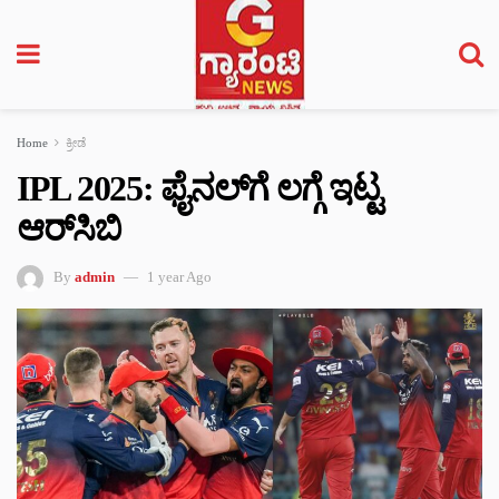
Home
ಕ್ರೀಡೆ
IPL 2025: ಫೈನಲ್‌‌‌ಗೆ ಲಗ್ಗೆ ಇಟ್ಟ
ಆರ್‌‌ಸಿಬಿ
By
admin
1 year Ago