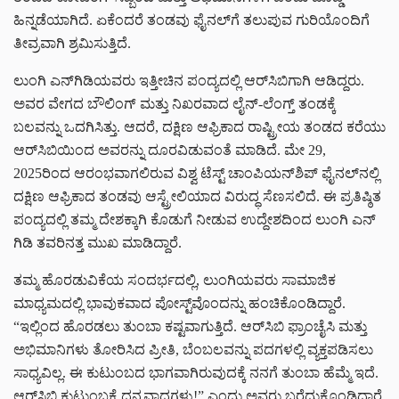
ಹಿನ್ನಡೆಯಾಗಿದೆ. ಏಕೆಂದರೆ ತಂಡವು ಫೈನಲ್‌ಗೆ ತಲುಪುವ ಗುರಿಯೊಂದಿಗೆ
ತೀವ್ರವಾಗಿ ಶ್ರಮಿಸುತ್ತಿದೆ.
ಲುಂಗಿ ಎನ್​ಗಿಡಿಯವರು ಇತ್ತೀಚಿನ ಪಂದ್ಯದಲ್ಲಿ ಆರ್‌ಸಿಬಿಗಾಗಿ ಆಡಿದ್ದರು.
ಅವರ ವೇಗದ ಬೌಲಿಂಗ್ ಮತ್ತು ನಿಖರವಾದ ಲೈನ್-ಲೆಂಗ್ತ್ ತಂಡಕ್ಕೆ
ಬಲವನ್ನು ಒದಗಿಸಿತ್ತು. ಆದರೆ, ದಕ್ಷಿಣ ಆಫ್ರಿಕಾದ ರಾಷ್ಟ್ರೀಯ ತಂಡದ ಕರೆಯು
ಆರ್‌ಸಿಬಿಯಿಂದ ಅವರನ್ನು ದೂರವಿಡುವಂತೆ ಮಾಡಿದೆ. ಮೇ 29,
2025ರಿಂದ ಆರಂಭವಾಗಲಿರುವ ವಿಶ್ವ ಟೆಸ್ಟ್ ಚಾಂಪಿಯನ್‌ಶಿಪ್ ಫೈನಲ್‌ನಲ್ಲಿ
ದಕ್ಷಿಣ ಆಫ್ರಿಕಾದ ತಂಡವು ಆಸ್ಟ್ರೇಲಿಯಾದ ವಿರುದ್ಧ ಸೆಣಸಲಿದೆ. ಈ ಪ್ರತಿಷ್ಠಿತ
ಪಂದ್ಯದಲ್ಲಿ ತಮ್ಮ ದೇಶಕ್ಕಾಗಿ ಕೊಡುಗೆ ನೀಡುವ ಉದ್ದೇಶದಿಂದ ಲುಂಗಿ ಎನ್​
ಗಿಡಿ ತವರಿನತ್ತ ಮುಖ ಮಾಡಿದ್ದಾರೆ.
ತಮ್ಮ ಹೊರಡುವಿಕೆಯ ಸಂದರ್ಭದಲ್ಲಿ, ಲುಂಗಿಯವರು ಸಾಮಾಜಿಕ
ಮಾಧ್ಯಮದಲ್ಲಿ ಭಾವುಕವಾದ ಪೋಸ್ಟ್‌ವೊಂದನ್ನು ಹಂಚಿಕೊಂಡಿದ್ದಾರೆ.
“ಇಲ್ಲಿಂದ ಹೊರಡಲು ತುಂಬಾ ಕಷ್ಟವಾಗುತ್ತಿದೆ. ಆರ್‌ಸಿಬಿ ಫ್ರಾಂಚೈಸಿ ಮತ್ತು
ಅಭಿಮಾನಿಗಳು ತೋರಿಸಿದ ಪ್ರೀತಿ, ಬೆಂಬಲವನ್ನು ಪದಗಳಲ್ಲಿ ವ್ಯಕ್ತಪಡಿಸಲು
ಸಾಧ್ಯವಿಲ್ಲ. ಈ ಕುಟುಂಬದ ಭಾಗವಾಗಿರುವುದಕ್ಕೆ ನನಗೆ ತುಂಬಾ ಹೆಮ್ಮೆ ಇದೆ.
ಆರ್‌ಸಿಬಿ ಕುಟುಂಬಕ್ಕೆ ಧನ್ಯವಾದಗಳು!” ಎಂದು ಅವರು ಬರೆದುಕೊಂಡಿದ್ದಾರೆ.