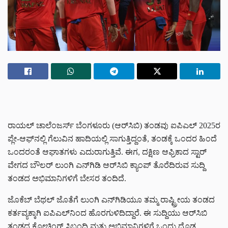
ರಾಯಲ್ ಚಾಲೆಂಜರ್ಸ್ ಬೆಂಗಳೂರು (ಆರ್‌ಸಿಬಿ) ತಂಡವು ಐಪಿಎಲ್ 2025ರ
ಪ್ಲೇ-ಆಫ್‌ನಲ್ಲಿ ಗೆಲುವಿನ ಹಾದಿಯಲ್ಲಿ ಸಾಗುತ್ತಿದ್ದಂತೆ, ತಂಡಕ್ಕೆ ಒಂದರ ಹಿಂದೆ
ಒಂದರಂತೆ ಆಘಾತಗಳು ಎದುರಾಗುತ್ತಿವೆ. ಈಗ, ದಕ್ಷಿಣ ಆಫ್ರಿಕಾದ ಸ್ಟಾರ್
ವೇಗದ ಬೌಲರ್ ಲುಂಗಿ ಎನ್​ಗಿಡಿ ಆರ್‌ಸಿಬಿ ಕ್ಯಾಂಪ್ ತೊರೆದಿರುವ ಸುದ್ದಿ
ತಂಡದ ಅಭಿಮಾನಿಗಳಿಗೆ ಬೇಸರ ತಂದಿದೆ.
ಜೊಕೆಬ್ ಬೆಥಲ್ ಜೊತೆಗೆ ಲುಂಗಿ ಎನ್​ಗಿಡಿಯೂ ತಮ್ಮ ರಾಷ್ಟ್ರೀಯ ತಂಡದ
ಕರ್ತವ್ಯಕ್ಕಾಗಿ ಐಪಿಎಲ್‌ನಿಂದ ಹೊರಗುಳಿದಿದ್ದಾರೆ. ಈ ಸುದ್ದಿಯು ಆರ್‌ಸಿಬಿ
ತಂಡದ ಕೋಚಿಂಗ್ ಸಿಬ್ಬಂದಿ ಮತ್ತು ಅಭಿಮಾನಿಗಳಿಗೆ ಒಂದು ದೊಡ್ಡ