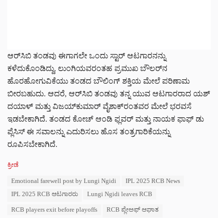
ಆರ್‌ಸಿಬಿ ತಂಡವು ಈಗಾಗಲೇ ಒಂದು ಸ್ಟಾರ್ ಆಟಗಾರನನ್ನು
ಕಳೆದುಕೊಂಡಿದ್ದು, ಲುಂಗಿಯವರಂತಹ ಪ್ರಮುಖ ಬೌಲರ್‌ನ
ಹೊರಹೋಗುವಿಕೆಯು ತಂಡದ ಬೌಲಿಂಗ್ ಶಕ್ತಿಯ ಮೇಲೆ ಪರಿಣಾಮ
ಬೀರಬಹುದು. ಆದರೆ, ಆರ್‌ಸಿಬಿ ತಂಡವು ತನ್ನ ಯುವ ಆಟಗಾರರಾದ ಯಶ್
ದಯಾಳ್ ಮತ್ತು ವಿಜಯ್‌ಕುಮಾರ್ ವೈಶಾಕ್‌ರಂತವರ ಮೇಲೆ ಭರವಸೆ
ಇಡಬೇಕಾಗಿದೆ. ತಂಡದ ಕೋಚ್ ಆಂಡಿ ಫ್ಲವರ್ ಮತ್ತು ನಾಯಕ ಫಾಫ್ ಡು
ಪ್ಲೆಸಿಸ್ ಈ ಸವಾಲನ್ನು ಎದುರಿಸಲು ಹೊಸ ತಂತ್ರಗಾರಿಕೆಯನ್ನು
ರೂಪಿಸಬೇಕಾಗಿದೆ.
C
ಕ್ರೀಡೆ
a
T
Emotional farewell post by Lungi Ngidi
IPL 2025 RCB News
t
a
e
IPL 2025 RCB ಆಟಗಾರರು
Lungi Ngidi leaves RCB
g
g
s
o
RCB players exit before playoffs
RCB ಪ್ಲೇಅಫ್ ಆಘಾತ
:
r