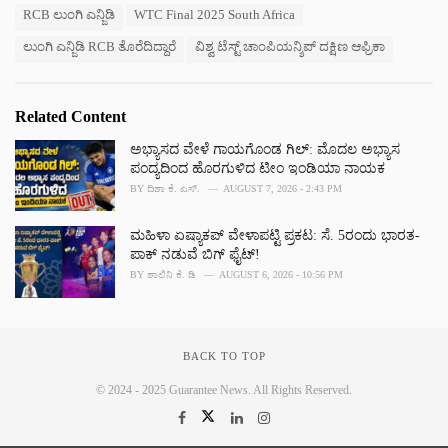
RCB ಲುಂಗಿ ಎನ್ಜಿಡಿ
WTC Final 2025 South Africa
i
e
ಲುಂಗಿ ಎನ್ಜಿಡಿ RCB ತೊರೆದಿದ್ದಾರೆ
ವಿಶ್ವ ಟೆಸ್ಟ್ ಚಾಂಪಿಯನ್ಶಿಪ್ ದಕ್ಷಿಣ ಆಫ್ರಿಕಾ
s
:
Related Content
ಅಭ್ಯಾಸದ ವೇಳೆ ಗಾಯಗೊಂಡ ಗಿಲ್: ಮೊದಲ ಅಭ್ಯಾಸ
ಪಂದ್ಯದಿಂದ ಹೊರಗುಳಿದ ಟೀಂ ಇಂಡಿಯಾ ನಾಯಕ
BY
ದಿಶಾ ಕೆ. ಎಸ್.
AUGUST 7, 2026 - 2:43 PM
ಮಹಿಳಾ ಏಷ್ಯಾಕಪ್ ವೇಳಾಪಟ್ಟಿ ಪ್ರಕಟ: ಸೆ. 5ರಂದು ಭಾರತ-
ಪಾಕ್‌ ನಡುವೆ ಬಿಗ್ ಫೈಟ್!
BY
ಶಾಲಿನಿ ಕೆ. ಡಿ
AUGUST 6, 2026 - 10:56 PM
BACK TO TOP
© 2024 - 2025 Guarantee News. All Rights Reserved.