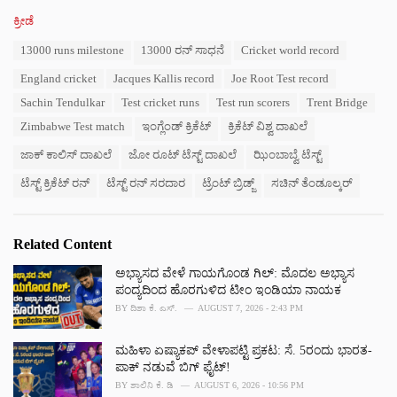
C
ಕ್ರೀಡೆ
a
T
13000 runs milestone
13000 ರನ್ ಸಾಧನೆ
Cricket world record
t
a
e
England cricket
Jacques Kallis record
Joe Root Test record
g
g
s
o
Sachin Tendulkar
Test cricket runs
Test run scorers
Trent Bridge
:
r
Zimbabwe Test match
ಇಂಗ್ಲೆಂಡ್ ಕ್ರಿಕೆಟ್
ಕ್ರಿಕೆಟ್ ವಿಶ್ವ ದಾಖಲೆ
i
e
ಜಾಕ್ ಕಾಲಿಸ್ ದಾಖಲೆ
ಜೋ ರೂಟ್ ಟೆಸ್ಟ್ ದಾಖಲೆ
ಝಿಂಬಾಬ್ವೆ ಟೆಸ್ಟ್
s
:
ಟೆಸ್ಟ್ ಕ್ರಿಕೆಟ್ ರನ್
ಟೆಸ್ಟ್ ರನ್ ಸರದಾರ
ಟ್ರೆಂಟ್ ಬ್ರಿಡ್ಜ್
ಸಚಿನ್ ತೆಂಡೂಲ್ಕರ್
Related Content
ಅಭ್ಯಾಸದ ವೇಳೆ ಗಾಯಗೊಂಡ ಗಿಲ್: ಮೊದಲ ಅಭ್ಯಾಸ
ಪಂದ್ಯದಿಂದ ಹೊರಗುಳಿದ ಟೀಂ ಇಂಡಿಯಾ ನಾಯಕ
BY
ದಿಶಾ ಕೆ. ಎಸ್.
AUGUST 7, 2026 - 2:43 PM
ಮಹಿಳಾ ಏಷ್ಯಾಕಪ್ ವೇಳಾಪಟ್ಟಿ ಪ್ರಕಟ: ಸೆ. 5ರಂದು ಭಾರತ-
ಪಾಕ್‌ ನಡುವೆ ಬಿಗ್ ಫೈಟ್!
BY
ಶಾಲಿನಿ ಕೆ. ಡಿ
AUGUST 6, 2026 - 10:56 PM