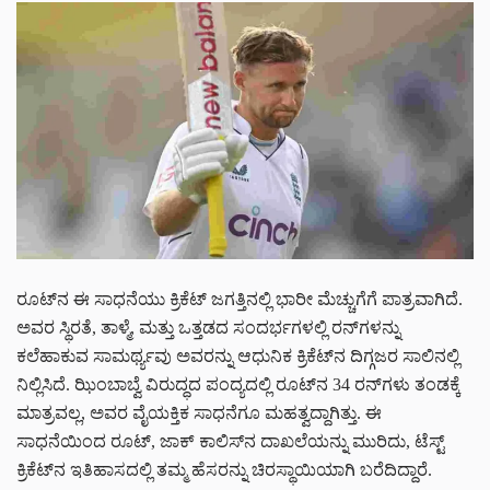
ರೂಟ್‌ನ ಈ ಸಾಧನೆಯು ಕ್ರಿಕೆಟ್ ಜಗತ್ತಿನಲ್ಲಿ ಭಾರೀ ಮೆಚ್ಚುಗೆಗೆ ಪಾತ್ರವಾಗಿದೆ.
ಅವರ ಸ್ಥಿರತೆ, ತಾಳ್ಮೆ, ಮತ್ತು ಒತ್ತಡದ ಸಂದರ್ಭಗಳಲ್ಲಿ ರನ್‌ಗಳನ್ನು
ಕಲೆಹಾಕುವ ಸಾಮರ್ಥ್ಯವು ಅವರನ್ನು ಆಧುನಿಕ ಕ್ರಿಕೆಟ್‌ನ ದಿಗ್ಗಜರ ಸಾಲಿನಲ್ಲಿ
ನಿಲ್ಲಿಸಿದೆ. ಝಿಂಬಾಬ್ವೆ ವಿರುದ್ಧದ ಪಂದ್ಯದಲ್ಲಿ ರೂಟ್‌ನ 34 ರನ್‌ಗಳು ತಂಡಕ್ಕೆ
ಮಾತ್ರವಲ್ಲ, ಅವರ ವೈಯಕ್ತಿಕ ಸಾಧನೆಗೂ ಮಹತ್ವದ್ದಾಗಿತ್ತು. ಈ
ಸಾಧನೆಯಿಂದ ರೂಟ್, ಜಾಕ್ ಕಾಲಿಸ್‌ನ ದಾಖಲೆಯನ್ನು ಮುರಿದು, ಟೆಸ್ಟ್
ಕ್ರಿಕೆಟ್‌ನ ಇತಿಹಾಸದಲ್ಲಿ ತಮ್ಮ ಹೆಸರನ್ನು ಚಿರಸ್ಥಾಯಿಯಾಗಿ ಬರೆದಿದ್ದಾರೆ.