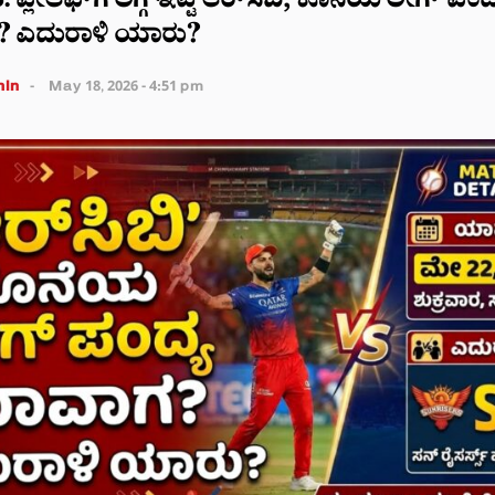
 ಪ್ಲೇಆಫ್‌ಗೆ ಲಗ್ಗೆ ಇಟ್ಟ ಆರ್‌ಸಿಬಿ, ಕೊನೆಯ ಲೀಗ್ ಪಂದ್
 ಎದುರಾಳಿ ಯಾರು?
in
May 18, 2026 - 4:51 pm