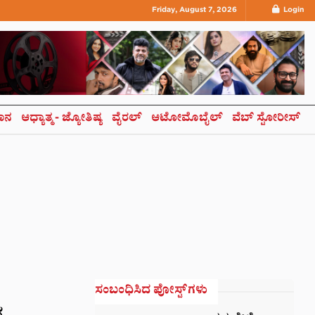
Friday, August 7, 2026
Login
ಞಾನ
ಆಧ್ಯಾತ್ಮ- ಜ್ಯೋತಿಷ್ಯ
ವೈರಲ್
ಆಟೋಮೊಬೈಲ್
ವೆಬ್ ಸ್ಟೋರೀಸ್
ಸಂಬಂಧಿಸಿದ ಪೋಸ್ಟ್‌ಗಳು