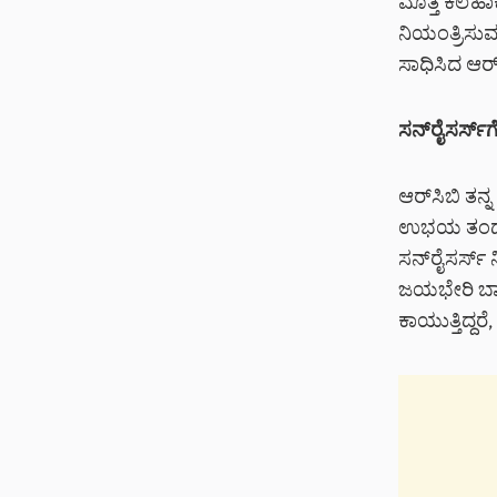
ಮೊತ್ತ ಕಲೆಹಾಕ
ನಿಯಂತ್ರಿಸು
ಸಾಧಿಸಿದ ಆರ್‌
ಸನ್‌ರೈಸರ್ಸ್
ಆರ್‌ಸಿಬಿ ತನ್
ಉಭಯ ತಂಡಗಳ
ಸನ್‌ರೈಸರ್ಸ್
ಜಯಭೇರಿ ಬಾರಿ
ಕಾಯುತ್ತಿದ್ದರ