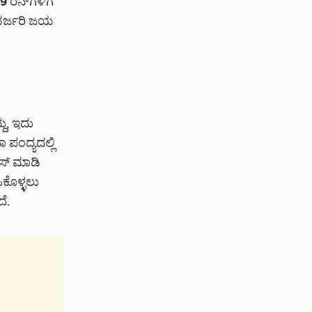
9 ರನ್‌ಗಳಿಗೆ
 ಭರ್ಜರಿ ಜಯ
ದು, ಇದು
ಂದ್ಯದಲ್ಲಿ
ೇಸ್ ಮಾಡಿ
ಿಕೊಳ್ಳಲು
ೆ.