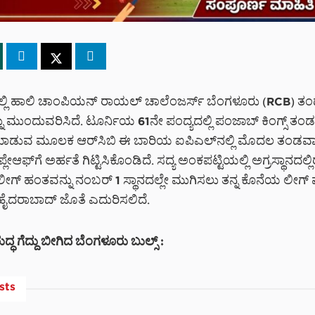
ಲ್ಲಿ ಹಾಲಿ ಚಾಂಪಿಯನ್ ರಾಯಲ್ ಚಾಲೆಂಜರ್ಸ್ ಬೆಂಗಳೂರು (RCB) ತಂಡ 
ನು ಮುಂದುವರಿಸಿದೆ. ಟೂರ್ನಿಯ 61ನೇ ಪಂದ್ಯದಲ್ಲಿ ಪಂಜಾಬ್ ಕಿಂಗ್ಸ್ ತಂಡ
ಡುವ ಮೂಲಕ ಆರ್‌ಸಿಬಿ ಈ ಬಾರಿಯ ಐಪಿಎಲ್‌ನಲ್ಲಿ ಮೊದಲ ತಂಡವಾ
ಲೇಆಫ್‌ಗೆ ಅರ್ಹತೆ ಗಿಟ್ಟಿಸಿಕೊಂಡಿದೆ. ಸದ್ಯ ಅಂಕಪಟ್ಟಿಯಲ್ಲಿ ಅಗ್ರಸ್ಥಾನದಲ್ಲ
ೀಗ್ ಹಂತವನ್ನು ನಂಬರ್ 1 ಸ್ಥಾನದಲ್ಲೇ ಮುಗಿಸಲು ತನ್ನ ಕೊನೆಯ ಲೀಗ್ ಪಂ
 ಹೈದರಾಬಾದ್ ಜೊತೆ ಎದುರಿಸಲಿದೆ.
್ಧ ಗೆದ್ದು ಬೀಗಿದ ಬೆಂಗಳೂರು ಬುಲ್ಸ್ :
sts