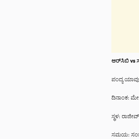
ಆರ್‌ಸಿಬಿ vs
ಪಂದ್ಯ ಯಾವುದ
ದಿನಾಂಕ: ಮೇ 
ಸ್ಥಳ: ರಾಜೀವ
ಸಮಯ: ಸಂಜೆ 7