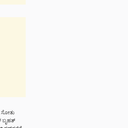
ಸ್ ಸೋತು
ಗಳ ಬೃಹತ್