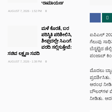
‘ರಾಮಾಯಣ’
AUGUST 7, 2026 - 1:52 PM
0
ಮಳೆ ಕೊರತೆ, ಬರ
ಐಪಿಎಲ್ 2026ರ
ಪರಿಸ್ಥಿತಿ ಪರಿಶೀಲಿಸಿ,
ಶೀಘ್ರದಲ್ಲೇ ಸಿಎಂಗೆ
ಗೆಲುವು ಸಾಧಿ
ವರದಿ ಸಲ್ಲಿಸುತ್ತೇವೆ:
ಬೆನ್ನಟ್ಟಿದ ಡ
ಸಚಿವ ಲಕ್ಷ್ಮಣ ಸವದಿ
ಪಂಜಾಬ್ ಕಿಂಗ್
AUGUST 7, 2026 - 1:38 PM
0
ಮೊದಲು ಬ್ಯಾ
ಪ್ರದರ್ಶಿಸಿತ
ಆರಂಭ ನೀಡಿದ
ಬೌಲರ್‌ಗಳ ಮ
ನೀಡಿತು. ಆದರ