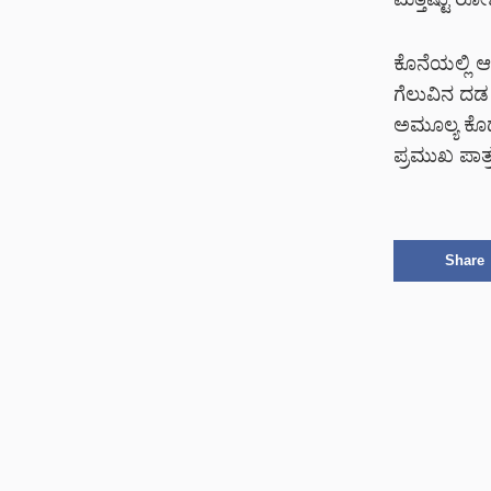
ಕೊನೆಯಲ್ಲಿ 
ಗೆಲುವಿನ ದಡ
ಅಮೂಲ್ಯ ಕೊಡ
ಪ್ರಮುಖ ಪಾತ್
Share