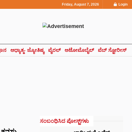
Friday, August 7, 2026
Login
್ಞಾನ
ಆಧ್ಯಾತ್ಮ- ಜ್ಯೋತಿಷ್ಯ
ವೈರಲ್
ಆಟೋಮೊಬೈಲ್
ವೆಬ್ ಸ್ಟೋರೀಸ್
ಸಂಬಂಧಿಸಿದ ಪೋಸ್ಟ್‌ಗಳು
 ಕನಸು