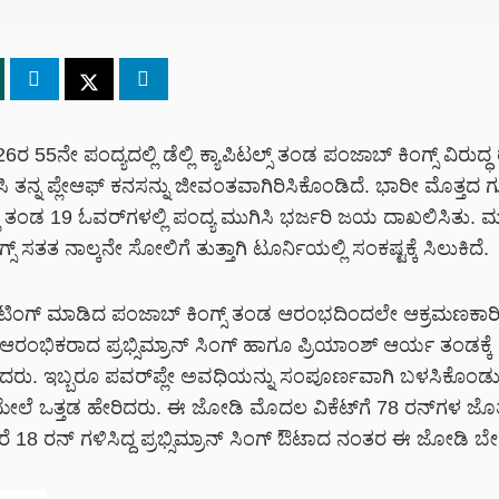
 55ನೇ ಪಂದ್ಯದಲ್ಲಿ ಡೆಲ್ಲಿ ಕ್ಯಾಪಿಟಲ್ಸ್ ತಂಡ ಪಂಜಾಬ್ ಕಿಂಗ್ಸ್ ವಿರುದ
ಸಿ ತನ್ನ ಪ್ಲೇಆಫ್ ಕನಸನ್ನು ಜೀವಂತವಾಗಿರಿಸಿಕೊಂಡಿದೆ. ಭಾರೀ ಮೊತ್ತದ ಗ
ೆಲ್ಲಿ ತಂಡ 19 ಓವರ್‌ಗಳಲ್ಲಿ ಪಂದ್ಯ ಮುಗಿಸಿ ಭರ್ಜರಿ ಜಯ ದಾಖಲಿಸಿತು. ಮ
ಸ್ ಸತತ ನಾಲ್ಕನೇ ಸೋಲಿಗೆ ತುತ್ತಾಗಿ ಟೂರ್ನಿಯಲ್ಲಿ ಸಂಕಷ್ಟಕ್ಕೆ ಸಿಲುಕಿದೆ.
ಟಿಂಗ್ ಮಾಡಿದ ಪಂಜಾಬ್ ಕಿಂಗ್ಸ್ ತಂಡ ಆರಂಭದಿಂದಲೇ ಆಕ್ರಮಣಕಾರ
ು. ಆರಂಭಿಕರಾದ ಪ್ರಭ್ಸಿಮ್ರಾನ್ ಸಿಂಗ್ ಹಾಗೂ ಪ್ರಿಯಾಂಶ್ ಆರ್ಯ ತಂಡಕ್ಕ
ರು. ಇಬ್ಬರೂ ಪವರ್‌ಪ್ಲೇ ಅವಧಿಯನ್ನು ಸಂಪೂರ್ಣವಾಗಿ ಬಳಸಿಕೊಂಡು
ೇಲೆ ಒತ್ತಡ ಹೇರಿದರು. ಈ ಜೋಡಿ ಮೊದಲ ವಿಕೆಟ್‌ಗೆ 78 ರನ್‌ಗಳ ಜ
ೆ 18 ರನ್ ಗಳಿಸಿದ್ದ ಪ್ರಭ್ಸಿಮ್ರಾನ್ ಸಿಂಗ್ ಔಟಾದ ನಂತರ ಈ ಜೋಡಿ ಬೇ