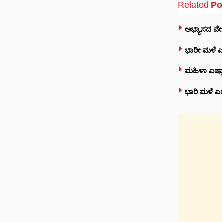
Related
Po
ಅಭ್ಯಾಸದ ವ
ಭಾರೀ ಮಳೆ ಎಫೆ
ಮಹಿಳಾ ಏಷ್ಯಾ
ಭಾರಿ ಮಳೆ ಎಫ