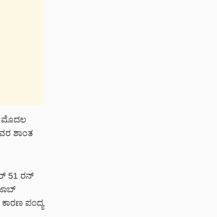
ಿ ಮೊದಲ
. ಅವರ ಶಾಂತ
ಲರ್ 51 ರನ್
ಂಜಾಬ್
ದ ಕಾರಣ ಪಂದ್ಯ