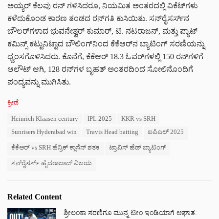
ಅಯ್ಯರ್ ಕೆಲವು ರನ್‌ ಗಳಿಸಿದರೂ, ನಿಯಮಿತ ಅಂತರದಲ್ಲಿ ವಿಕೆಟ್‌ಗಳು
ಕಳೆದುಕೊಂಡ ಕಾರಣ ತಂಡದ ರನ್‌ಗತಿ ಕುಸಿಯಿತು. ಸನ್‌ರೈಸರ್ಸ್‌ನ
ಬೌಲರ್‌ಗಳಾದ ಭುವನೇಶ್ವರ್ ಕುಮಾರ್, ಟಿ. ನಟರಾಜನ್, ಮತ್ತು ಪ್ಯಾಟ್
ಕಮಿನ್ಸ್ ಕಟ್ಟುನಿಟ್ಟಾದ ಬೌಲಿಂಗ್‌ನಿಂದ ಕೆಕೆಆರ್‌ನ ಬ್ಯಾಟಿಂಗ್‌ ಸರಣಿಯನ್ನು
ಧ್ವಂಸಗೊಳಿಸಿದರು. ಕೊನೆಗೆ, ಕೆಕೆಆರ್ 18.3 ಓವರ್‌ಗಳಲ್ಲಿ 150 ರನ್‌ಗಳಿಗೆ
ಆಲೌಟ್ ಆಗಿ, 128 ರನ್‌ಗಳ ಬೃಹತ್ ಅಂತರದಿಂದ ಸೋಲಿನೊಂದಿಗೆ
ಪಂದ್ಯವನ್ನು ಮುಗಿಸಿತು.
C
ಕ್ರೀಡೆ
a
T
Heinrich Klaasen century
IPL 2025
KKR vs SRH
t
a
e
Sunrisers Hyderabad win
Travis Head batting
ಐಪಿಎಲ್ 2025
g
g
s
o
ಕೆಕೆಆರ್ vs SRH ಹೆನ್ರಿಕ್ ಕ್ಲಾಸೆನ್ ಶತಕ
ಟ್ರಾವಿಸ್ ಹೆಡ್ ಬ್ಯಾಟಿಂಗ್
:
r
ಸನ್‌ರೈಸರ್ಸ್ ಹೈದರಾಬಾದ್ ವಿಜಯ
i
e
s
:
Related Content
ಶ್ರೀಲಂಕಾ ಸರಣಿಗೂ ಮುನ್ನ ಟೀಂ ಇಂಡಿಯಾಗೆ ಆಘಾತ: