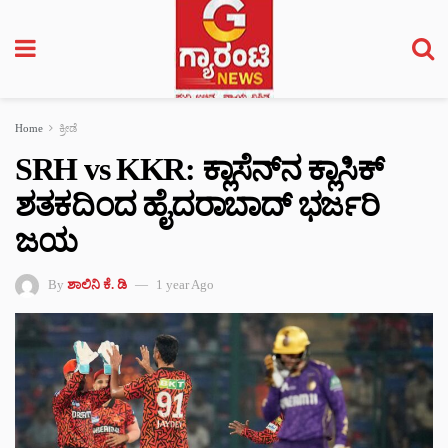
Home
ಕ್ರೀಡೆ
SRH vs KKR: ಕ್ಲಾಸೆನ್‌ನ ಕ್ಲಾಸಿಕ್
ಶತಕದಿಂದ ಹೈದರಾಬಾದ್‌ ಭರ್ಜರಿ
ಜಯ
By
ಶಾಲಿನಿ ಕೆ. ಡಿ
1 year Ago