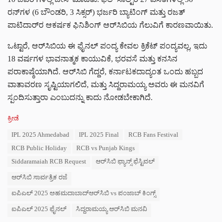
ರನ್‌ಗಳ (6 ಬೌಂಡರಿ, 3 ಸಿಕ್ಸರ್) ಭರ್ಜರಿ ಬ್ಯಾಟಿಂಗ್ ಮತ್ತು ರಜತ್
ಪಾಟಿದಾರ್‌ರ ಆಕರ್ಷಕ ಫಿನಿಶಿಂಗ್ ಆರ್‌ಸಿಬಿಯ ಗೆಲುವಿಗೆ ಕಾರಣವಾಯಿತು.
ಒಟ್ಟಾರೆ, ಆರ್‌ಸಿಬಿಯ ಈ ಫೈನಲ್ ಪಂದ್ಯ ಕೇವಲ ಕ್ರಿಕೆಟ್ ಪಂದ್ಯವಲ್ಲ, ಇದು
18 ವರ್ಷಗಳ ಭಾವನಾತ್ಮಕ ಕಾಯುವಿಕೆ, ಭರವಸೆ ಮತ್ತು ಕನಸಿನ
ಪರಾಕಾಷ್ಠೆಯಾಗಿದೆ. ಆರ್‌ಸಿಬಿ ಗೆದ್ದರೆ, ಕರ್ನಾಟಕದಾದ್ಯಂತ ಒಂದು ಹಬ್ಬದ
ವಾತಾವರಣ ಸೃಷ್ಟಿಯಾಗಲಿದೆ, ಮತ್ತು ಸಿದ್ದರಾಮಯ್ಯ ಅವರು ಈ ಮನವಿಗೆ
ಸ್ಪಂದಿಸುತ್ತಾರಾ ಎಂಬುದನ್ನು ಕಾದು ನೋಡಬೇಕಾಗಿದೆ.
C
ಕ್ರೀಡೆ
a
T
IPL 2025 Ahmedabad
IPL 2025 Final
RCB Fans Festival
t
a
e
RCB Public Holiday
RCB vs Punjab Kings
g
g
s
Siddaramaiah RCB Request
ಆರ್‌ಸಿಬಿ ಫ್ಯಾನ್ಸ್ ಫೆಸ್ಟಿವಲ್
o
:
r
ಆರ್‌ಸಿಬಿ ಸಾರ್ವತ್ರಿಕ ರಜೆ
i
e
ಐಪಿಎಲ್ 2025 ಅಹಮದಾಬಾದ್ಆರ್‌ಸಿಬಿ vs ಪಂಜಾಬ್ ಕಿಂಗ್ಸ್
s
:
ಐಪಿಎಲ್ 2025 ಫೈನಲ್
ಸಿದ್ದರಾಮಯ್ಯ ಆರ್‌ಸಿಬಿ ಮನವಿ