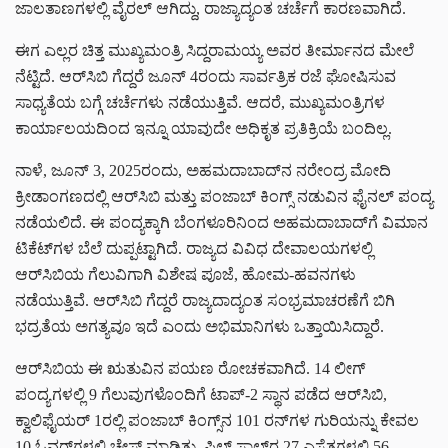
ಜಾಲತಾಣಗಳಲ್ಲಿ ವೈರಲ್ ಆಗಿದ್ದು, ರಾಜ್ಯಾದ್ಯಂತ ಚರ್ಚೆಗೆ ಕಾರಣವಾಗಿದೆ.
ಈಗ ಎಲ್ಲರ ಚಿತ್ತ ಮುಖ್ಯಮಂತ್ರಿ ಸಿದ್ದರಾಮಯ್ಯ ಅವರ ತೀರ್ಮಾನದ ಮೇಲೆ
ನೆಟ್ಟಿದೆ. ಆರ್‌ಸಿಬಿ ಗೆದ್ದರೆ ಜೂನ್ 4ರಂದು ಸಾರ್ವತ್ರಿಕ ರಜೆ ಘೋಷಿಸುವ
ಸಾಧ್ಯತೆಯ ಬಗ್ಗೆ ಚರ್ಚೆಗಳು ನಡೆಯುತ್ತಿವೆ. ಆದರೆ, ಮುಖ್ಯಮಂತ್ರಿಗಳ
ಕಾರ್ಯಾಲಯದಿಂದ ಇನ್ನೂ ಯಾವುದೇ ಅಧಿಕೃತ ಪ್ರತಿಕ್ರಿಯೆ ಬಂದಿಲ್ಲ.
ನಾಳೆ, ಜೂನ್ 3, 2025ರಂದು, ಅಹಮದಾಬಾದ್‌ನ ನರೇಂದ್ರ ಮೋದಿ
ಕ್ರೀಡಾಂಗಣದಲ್ಲಿ ಆರ್‌ಸಿಬಿ ಮತ್ತು ಪಂಜಾಬ್ ಕಿಂಗ್ಸ್ ನಡುವಿನ ಫೈನಲ್ ಪಂದ್ಯ
ನಡೆಯಲಿದೆ. ಈ ಪಂದ್ಯಕ್ಕಾಗಿ ಬೆಂಗಳೂರಿನಿಂದ ಅಹಮದಾಬಾದ್‌ಗೆ ವಿಮಾನ
ಟಿಕೆಟ್‌ಗಳ ಬೆಲೆ ದುಪ್ಪಟ್ಟಾಗಿದೆ. ರಾಜ್ಯದ ವಿವಿಧ ದೇವಾಲಯಗಳಲ್ಲಿ
ಆರ್‌ಸಿಬಿಯ ಗೆಲುವಿಗಾಗಿ ವಿಶೇಷ ಪೂಜೆ, ಹೋಮ-ಹವನಗಳು
ನಡೆಯುತ್ತಿವೆ. ಆರ್‌ಸಿಬಿ ಗೆದ್ದರೆ ರಾಜ್ಯದಾದ್ಯಂತ ಸಂಭ್ರಮಾಚರಣೆಗೆ ಬಿಗಿ
ಭದ್ರತೆಯ ಅಗತ್ಯವೂ ಇದೆ ಎಂದು ಅಭಿಮಾನಿಗಳು ಒತ್ತಾಯಿಸಿದ್ದಾರೆ.
ಆರ್‌ಸಿಬಿಯ ಈ ಋತುವಿನ ಪಯಣ ರೋಚಕವಾಗಿದೆ. 14 ಲೀಗ್
ಪಂದ್ಯಗಳಲ್ಲಿ 9 ಗೆಲುವುಗಳೊಂದಿಗೆ ಟಾಪ್-2 ಸ್ಥಾನ ಪಡೆದ ಆರ್‌ಸಿಬಿ,
ಕ್ವಾಲಿಫೈಯರ್ 1ರಲ್ಲಿ ಪಂಜಾಬ್ ಕಿಂಗ್ಸ್‌ನ 101 ರನ್‌ಗಳ ಗುರಿಯನ್ನು ಕೇವಲ
10 ಓವರ್‌ಗಳಲ್ಲಿ ಚೇಸ್ ಮಾಡಿತು. ಫಿಲ್ ಸಾಲ್ಟ್‌ರ 27 ಎಸೆತಗಳಲ್ಲಿ 56