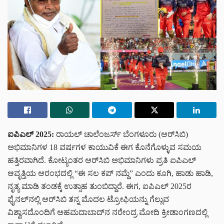
ಐಪಿಎಲ್ 2025:
ರಾಯಲ್ ಚಾಲೆಂಜರ್ಸ್ ಬೆಂಗಳೂರು (ಆರ್‌ಸಿಬಿ)
ಅಭಿಮಾನಿಗಳ 18 ವರ್ಷಗಳ ಕಾಯುವಿಕೆ ಈಗ ಕೊನೆಗೊಳ್ಳುವ ಸಮಯ
ಹತ್ತಿರವಾಗಿದೆ. ಕೋಟ್ಯಂತರ ಆರ್‌ಸಿಬಿ ಅಭಿಮಾನಿಗಳು ಪ್ರತಿ ಐಪಿಎಲ್
ಆವೃತ್ತಿಯ ಆರಂಭದಲ್ಲಿ “ಈ ಸಲ ಕಪ್ ನಮ್ದೆ” ಎಂದು ಕೂಗಿ, ಹಾಡು ಹಾಡಿ,
ನೃತ್ಯ ಮಾಡಿ ತಂಡಕ್ಕೆ ಉತ್ಸಾಹ ತುಂಬಿದ್ದಾರೆ. ಈಗ, ಐಪಿಎಲ್ 2025ರ
ಫೈನಲ್‌ನಲ್ಲಿ ಆರ್‌ಸಿಬಿ ತನ್ನ ಮೊದಲ ಟ್ರೋಫಿಯನ್ನು ಗೆಲ್ಲುವ
ವಿಶ್ವಾಸದೊಂದಿಗೆ ಅಹಮದಾಬಾದ್‌ನ ನರೇಂದ್ರ ಮೋದಿ ಕ್ರೀಡಾಂಗಣದಲ್ಲಿ