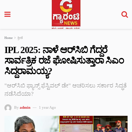
Home
ಕ್ರೀಡೆ
IPL 2025: ನಾಳೆ ಆರ್‌ಸಿಬಿ ಗೆದ್ದರೆ
ಸಾರ್ವತ್ರಿಕ ರಜೆ ಘೋಷಿಸುತ್ತಾರಾ ಸಿಎಂ
ಸಿದ್ದರಾಮಯ್ಯ?
"ಆರ್‌ಸಿಬಿ ಫ್ಯಾನ್ಸ್ ಫೆಸ್ಟಿವಲ್ ಡೇ" ಆಚರಿಸಲು ಸರ್ಕಾರ ಸಿದ್ಧತೆ
ನಡೆಸಿದೆಯಾ?
By
admin
1 year Ago