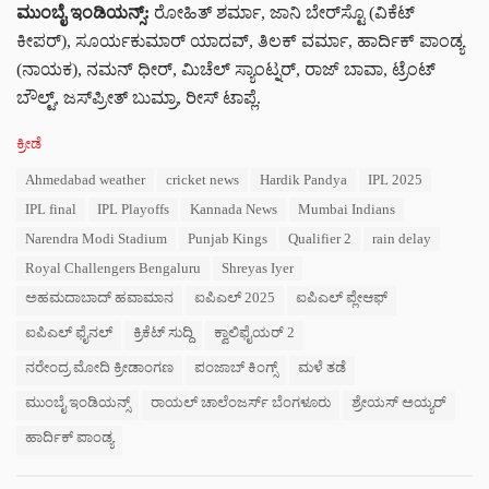
ಮುಂಬೈ ಇಂಡಿಯನ್ಸ್:
ರೋಹಿತ್ ಶರ್ಮಾ, ಜಾನಿ ಬೇರ್‌ಸ್ಟೊ (ವಿಕೆಟ್
ಕೀಪರ್), ಸೂರ್ಯಕುಮಾರ್ ಯಾದವ್, ತಿಲಕ್ ವರ್ಮಾ, ಹಾರ್ದಿಕ್ ಪಾಂಡ್ಯ
(ನಾಯಕ), ನಮನ್ ಧೀರ್, ಮಿಚೆಲ್ ಸ್ಯಾಂಟ್ನರ್, ರಾಜ್ ಬಾವಾ, ಟ್ರೆಂಟ್
ಬೌಲ್ಟ್, ಜಸ್‌ಪ್ರೀತ್ ಬುಮ್ರಾ, ರೀಸ್ ಟಾಪ್ಲೆ.
C
ಕ್ರೀಡೆ
a
T
Ahmedabad weather
cricket news
Hardik Pandya
IPL 2025
t
a
e
IPL final
IPL Playoffs
Kannada News
Mumbai Indians
g
g
s
Narendra Modi Stadium
Punjab Kings
Qualifier 2
rain delay
o
:
r
Royal Challengers Bengaluru
Shreyas Iyer
i
ಅಹಮದಾಬಾದ್ ಹವಾಮಾನ
ಐಪಿಎಲ್ 2025
ಐಪಿಎಲ್ ಪ್ಲೇಆಫ್
e
s
ಐಪಿಎಲ್ ಫೈನಲ್
ಕ್ರಿಕೆಟ್ ಸುದ್ದಿ
ಕ್ವಾಲಿಫೈಯರ್ 2
:
ನರೇಂದ್ರ ಮೋದಿ ಕ್ರೀಡಾಂಗಣ
ಪಂಜಾಬ್ ಕಿಂಗ್ಸ್
ಮಳೆ ತಡೆ
ಮುಂಬೈ ಇಂಡಿಯನ್ಸ್
ರಾಯಲ್ ಚಾಲೆಂಜರ್ಸ್ ಬೆಂಗಳೂರು
ಶ್ರೇಯಸ್ ಅಯ್ಯರ್
ಹಾರ್ದಿಕ್ ಪಾಂಡ್ಯ