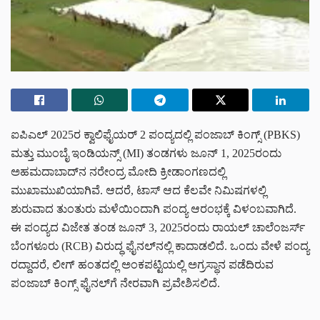
ಐಪಿಎಲ್ 2025ರ ಕ್ವಾಲಿಫೈಯರ್ 2 ಪಂದ್ಯದಲ್ಲಿ ಪಂಜಾಬ್ ಕಿಂಗ್ಸ್ (PBKS)
ಮತ್ತು ಮುಂಬೈ ಇಂಡಿಯನ್ಸ್ (MI) ತಂಡಗಳು ಜೂನ್ 1, 2025ರಂದು
ಅಹಮದಾಬಾದ್‌ನ ನರೇಂದ್ರ ಮೋದಿ ಕ್ರೀಡಾಂಗಣದಲ್ಲಿ
ಮುಖಾಮುಖಿಯಾಗಿವೆ. ಆದರೆ, ಟಾಸ್ ಆದ ಕೆಲವೇ ನಿಮಿಷಗಳಲ್ಲಿ
ಶುರುವಾದ ತುಂತುರು ಮಳೆಯಿಂದಾಗಿ ಪಂದ್ಯ ಆರಂಭಕ್ಕೆ ವಿಳಂಬವಾಗಿದೆ.
ಈ ಪಂದ್ಯದ ವಿಜೇತ ತಂಡ ಜೂನ್ 3, 2025ರಂದು ರಾಯಲ್ ಚಾಲೆಂಜರ್ಸ್
ಬೆಂಗಳೂರು (RCB) ವಿರುದ್ಧ ಫೈನಲ್‌ನಲ್ಲಿ ಕಾದಾಡಲಿದೆ. ಒಂದು ವೇಳೆ ಪಂದ್ಯ
ರದ್ದಾದರೆ, ಲೀಗ್ ಹಂತದಲ್ಲಿ ಅಂಕಪಟ್ಟಿಯಲ್ಲಿ ಅಗ್ರಸ್ಥಾನ ಪಡೆದಿರುವ
ಪಂಜಾಬ್ ಕಿಂಗ್ಸ್ ಫೈನಲ್‌ಗೆ ನೇರವಾಗಿ ಪ್ರವೇಶಿಸಲಿದೆ.