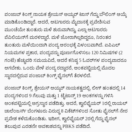
ಪಂಜಾಬ್ ಕಿಂಗ್ಸ್ ನಾಯಕ ಶ್ರೇಯಸ್ ಅಯ್ಯರ್ ಟಾಸ್ ಗೆದ್ದು ಬೌಲಿಂಗ್ ಆಯ್ಕೆ
ಮಾಡಿಕೊಂಡಿದ್ದಾರೆ. ಆದರೆ, ಆಟಗಾರರು ಮೈದಾನಕ್ಕೆ ಪ್ರವೇಶಿಸುವ
ಮುಂಚೆಯೇ ತುಂತುರು ಮಳೆ ಶುರುವಾಗಿದ್ದು, ಎಲ್ಲಾ ಆಟಗಾರರು
ಪೆವಿಲಿಯನ್‌ಗೆ ಮರಳಿದ್ದಾರೆ. ಮಳೆ ಜೋರಾಗಿಲ್ಲದಿದ್ದರೂ, ನಿರಂತರ
ತುಂತುರು ಮಳೆಯಿಂದಾಗಿ ಪಂದ್ಯ ಆರಂಭಕ್ಕೆ ವಿಳಂಬವಾಗಿದೆ. ಐಪಿಎಲ್
ನಿಯಮಗಳ ಪ್ರಕಾರ, ಪಂದ್ಯವನ್ನು ಪೂರ್ಣಗೊಳಿಸಲು 120 ನಿಮಿಷಗಳ (2
ಗಂಟೆ) ಹೆಚ್ಚುವರಿ ಸಮಯವಿದೆ, ಆದರೆ ಕನಿಷ್ಠ 5 ಓವರ್‌ಗಳ ಪಂದ್ಯವಾದರೂ
ಆಗಬೇಕು. ಒಂದು ವೇಳೆ ಪಂದ್ಯ ರದ್ದಾದರೆ, ಅಂಕಪಟ್ಟಿಯಲ್ಲಿ ಮೊದಲ
ಸ್ಥಾನದಲ್ಲಿರುವ ಪಂಜಾಬ್ ಕಿಂಗ್ಸ್ ಫೈನಲ್‌ಗೆ ತೆರಳಲಿದೆ.
ಪಂಜಾಬ್ ಕಿಂಗ್ಸ್, ಶ್ರೇಯಸ್ ಅಯ್ಯರ್ ನಾಯಕತ್ವದಲ್ಲಿ, ಲೀಗ್ ಹಂತದಲ್ಲಿ 14
ಪಂದ್ಯಗಳಿಂದ 9 ಗೆಲುವು ಮತ್ತು 1 ಟೈಟಾನ್ಸ್ 19 ಅಂಕಗಳನ್ನು ಗಳಿಸಿ
ಅಂಕಪಟ್ಟಿಯಲ್ಲಿ ಅಗ್ರಸ್ಥಾನ ಪಡೆದಿತ್ತು. ಆದರೆ, ಕ್ವಾಲಿಫೈಯರ್ 1ರಲ್ಲಿ ರಾಯಲ್
ಚಾಲೆಂಜರ್ಸ್ ಬೆಂಗಳೂರು ವಿರುದ್ಧ 8 ವಿಕೆಟ್‌ಗಳಿಂದ ಸೋತು ಫೈನಲ್‌ಗೆ ನೇರ
ಪ್ರವೇಶ ಕಳೆದುಕೊಂಡಿತು. ಇದೀಗ, ಕ್ವಾಲಿಫೈಯರ್ 2ರಲ್ಲಿ ಗೆದ್ದು ಫೈನಲ್
ತಲುಪುವ ಎರಡನೇ ಅವಕಾಶವನ್ನು PBKS ಪಡೆದಿದೆ.