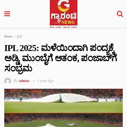
Home
ಕ್ರೀಡೆ
IPL 2025: ಮಳೆಯಿಂದಾಗಿ ಪಂದ್ಯಕ್ಕೆ
ಅಡ್ಡಿ, ಮುಂಬೈಗೆ ಆತಂಕ, ಪಂಜಾಬ್‌ಗೆ
ಸಂಭ್ರಮ
By
admin
1 year Ago