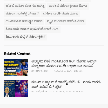
ಆರ್ಸಿಬಿ ಮಹಿಳಾ ತಂಡ ಸಹಭಾಗಿತ್ವ
ಭಾರತದ ಮಹಿಳಾ ಕ್ರೀಡಾಪಟುಗಳು
ಮಹಿಳಾ ನಾಯಕತ್ವ ಯೋಜನೆ
ಮಹಿಳಾ ಸಾಧಕಿ ಮಾರ್ಗದರ್ಶನ
ಯುವತಿಯರ ಸಾಮರ್ಥ್ಯ ವಿಕಸನ
ಸ್ಮೃತಿ ಮಂದಾನಾ ತರಬೇತಿ ಶಿಬಿರ
ಹಿಮಾಲಯ ವಂಡರ್ ವುಮನ್ ಯೋಜನೆ 2024
ಹಿಮಾಲಯ ವೆಲ್ನೆಸ್ ಮಹಿಳಾ ಕ್ರಿಕೆಟ್
Related Content
ಅಭ್ಯಾಸದ ವೇಳೆ ಗಾಯಗೊಂಡ ಗಿಲ್: ಮೊದಲ ಅಭ್ಯಾಸ
ಪಂದ್ಯದಿಂದ ಹೊರಗುಳಿದ ಟೀಂ ಇಂಡಿಯಾ ನಾಯಕ
BY
ದಿಶಾ ಕೆ. ಎಸ್.
AUGUST 7, 2026 - 2:43 PM
ಮಹಿಳಾ ಏಷ್ಯಾಕಪ್ ವೇಳಾಪಟ್ಟಿ ಪ್ರಕಟ: ಸೆ. 5ರಂದು ಭಾರತ-
ಪಾಕ್‌ ನಡುವೆ ಬಿಗ್ ಫೈಟ್!
BY
ಶಾಲಿನಿ ಕೆ. ಡಿ
AUGUST 6, 2026 - 10:56 PM