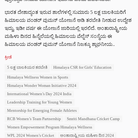
ಭಾರತ ದೇಶಾದ್ಯಂತ ಇರುವ ಶಾಲೆಗಳಲ್ಲಿ ಸುಮಾರು 5 ಲಕ್ಷ ಬಾಲಕಿಯರಿಗೆ
ಹಿಮಾಲಯ ವಂಡರ್ ವುಮನ್ ಯೋಜನೆ ಅಡಿ ತರಬೇತಿ ನೀಡುವ ಉದ್ದೇಶ
ಇದ್ದು, ಇಡೀ ವರ್ಷ ಈ ಯೋಜನೆ ಜಾರಿಯಲ್ಲಿ ಇರಲಿದೆ. ಅಂತಾರಾಷ್ಟ್ರೀಯ
ಮಹಿಳಾ ದಿನದ ಹಿನ್ನೆಲೆಯಲ್ಲಿ ಹಿಮಾಲಯ ವೆಲ್ನೆಸ್ ಸಂಸ್ಥೆಯ ಈ
ಹಿಮಾಲಯ ವಂಡರ್ ವುಮನ್ ಯೋಜನೆ ನಿಜಕ್ಕೂ ಶ್ಲಾಘನೀಯ..
C
ಕ್ರೀಡೆ
a
T
5 ಲಕ್ಷ ಬಾಲಕಿಯರ ತರಬೇತಿ
Himalaya CSR for Girls’ Education
t
a
e
Himalaya Wellness Women in Sports
g
g
s
o
Himalaya Wonder Woman Initiative 2024
:
r
International Women’s Day 2024 India
i
e
Leadership Training for Young Women
s
Mentorship for Emerging Female Athletes
:
RCB Women’s Team Partnership
Smriti Mandhana Cricket Camp
Women Empowerment Program Himalaya Wellness
WPL 2024 Women’s Cricket
ಅಂತಾರಾಷ್ಟ್ರೀಯ ಮಹಿಳಾ ದಿನ 2024