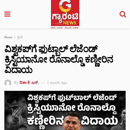
Home
ಕ್ರೀಡೆ
ವಿಶ್ವಕಪ್‌ಗೆ ಫುಟ್ಬಾಲ್ ಲೆಜೆಂಡ್
ಕ್ರಿಸ್ಟಿಯಾನೋ ರೊನಾಲ್ಡೊ ಕಣ್ಣೀರಿನ
ವಿದಾಯ
By
ದಿಶಾ ಕೆ. ಎಸ್.
1 month Ago