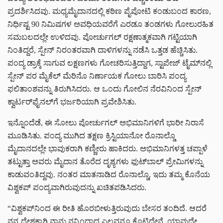
ಪ್ರದರ್ಶಿಸಿದವು. ಮಧ್ಯಮೈದಾನದಲ್ಲಿ ಕಠಿಣ ಪೈಪೋಟಿ ಕಂಡುಬಂದ ಕಾರಣ,
ನಿರ್ಧಿಷ್ಟ 90 ನಿಮಿಷಗಳ ಅವಧಿಯವರೆಗೆ ಎರಡೂ ತಂಡಗಳು ಗೋಲುರಹಿತ
ಸಮಬಲದಲ್ಲೇ ಉಳಿದವು. ಪೋರ್ಚುಗಲ್ ರಕ್ಷಣಾತ್ಮಕವಾಗಿ ಗಟ್ಟಿಯಾಗಿ
ನಿಂತಿದ್ದರೆ, ಸ್ಪೇನ್ ನಿರಂತರವಾಗಿ ದಾಳಿಗಳನ್ನು ನಡೆಸಿ ಒತ್ತಡ ಹೆಚ್ಚಿಸಿತು.
ಪಂದ್ಯ ಡ್ರಾಕ್ಕೆ ಸಾಗುವ ಲಕ್ಷಣಗಳು ಗೋಚರಿಸುತ್ತಿದ್ದಾಗ, ಸ್ಟಾಪೇಜ್ ಟೈಮ್‌ನಲ್ಲಿ
ಸ್ಪೇನ್ ಪರ ಮೈಕೆಲ್ ಮೆರಿನೊ ನಿರ್ಣಾಯಕ ಗೋಲು ಬಾರಿಸಿ ಪಂದ್ಯ
ಫಲಿತಾಂಶವನ್ನು ತಿರುಗಿಸಿದರು. ಆ ಒಂದು ಗೋಲಿನ ನೆರವಿನಿಂದ ಸ್ಪೇನ್
ಕ್ವಾರ್ಟರ್‌ಫೈನಲ್‌ಗೆ ಭರ್ಜರಿಯಾಗಿ ಪ್ರವೇಶಿಸಿತು.
ಇನ್ನೊಂದೆಡೆ, ಈ ಸೋಲು ಪೋರ್ಚುಗಲ್ ಅಭಿಮಾನಿಗಳಿಗೆ ಭಾರೀ ನಿರಾಸೆ
ಮೂಡಿಸಿತು. ಪಂದ್ಯ ಮುಗಿದ ತಕ್ಷಣ ಕ್ರಿಸ್ಟಿಯಾನೋ ರೊನಾಲ್ಡೊ
ಮೈದಾನದಲ್ಲೇ ಭಾವುಕರಾಗಿ ಕಣ್ಣೀರು ಹಾಕಿದರು. ಅಭಿಮಾನಿಗಳತ್ತ ಚಪ್ಪಾಳೆ
ತಟ್ಟುತ್ತಾ ಅವರು ಮೈದಾನ ತೊರೆದ ದೃಶ್ಯಗಳು ಫುಟ್‌ಬಾಲ್ ಪ್ರೇಮಿಗಳನ್ನು
ಕಾಡುವಂತಿದ್ದವು. ನಂತರ ಮಾತನಾಡಿದ ರೊನಾಲ್ಡೊ, ಇದು ತಮ್ಮ ಕೊನೆಯ
ವಿಶ್ವಕಪ್ ಪಂದ್ಯವಾಗಿರುವುದನ್ನು ಖಚಿತಪಡಿಸಿದರು.
“ವಿಶ್ವಕಪ್‌ನಿಂದ ಈ ರೀತಿ ಹೊರಬೀಳುತ್ತಿರುವುದು ಬೇಸರ ತಂದಿದೆ. ಆದರೆ
ನನ್ನ ದೇಶಕ್ಕಾಗಿ ನಾನು ನನ್ನಿಂದಾದ ಎಲ್ಲವನ್ನೂ ಕೊಟ್ಟಿದ್ದೇನೆ. ಯಾವುದೇ