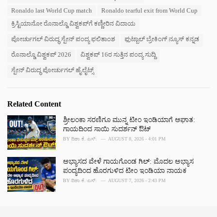
g
g
s
Ronaldo last World Cup match
Ronaldo tearful exit from World Cup
o
:
r
ಕ್ರಿಸ್ಟಿಯಾನೋ ರೊನಾಲ್ಡೊ ವಿಶ್ವಕಪ್‌ಗೆ ಕಣ್ಣೀರಿನ ವಿದಾಯ
i
e
ಪೋರ್ಚುಗಲ್ ವಿರುದ್ಧ ಸ್ಪೇನ್ ಪಂದ್ಯ ಫಲಿತಾಂಶ
ಫುಟ್ಬಾಲ್ ಬ್ರೇಕಿಂಗ್ ನ್ಯೂಸ್ ಕನ್ನಡ
s
ರೊನಾಲ್ಡೊ ವಿಶ್ವಕಪ್ 2026
ವಿಶ್ವಕಪ್ 16ರ ಸುತ್ತಿನ ಪಂದ್ಯ ಸುದ್ದಿ
:
ಸ್ಪೇನ್ ವಿರುದ್ಧ ಪೋರ್ಚುಗಲ್ ಹೈಲೈಟ್ಸ್
Related Content
ಶ್ರೀಲಂಕಾ ಸರಣಿಗೂ ಮುನ್ನ ಟೀಂ ಇಂಡಿಯಾಗೆ ಆಘಾತ:
ಗಾಯದಿಂದ ಸಾಯಿ ಸುದರ್ಶನ್ ಔಟ್
BY
ದಿಶಾ ಕೆ. ಎಸ್.
AUGUST 8, 2026 - 4:01 PM
ಅಭ್ಯಾಸದ ವೇಳೆ ಗಾಯಗೊಂಡ ಗಿಲ್: ಮೊದಲ ಅಭ್ಯಾಸ
ಪಂದ್ಯದಿಂದ ಹೊರಗುಳಿದ ಟೀಂ ಇಂಡಿಯಾ ನಾಯಕ
BY
ದಿಶಾ ಕೆ. ಎಸ್.
AUGUST 7, 2026 - 2:43 PM