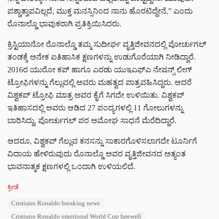
ಪಶ್ಚಾತ್ತಾಪವಿಲ್ಲದೆ, ಮುಕ್ತ ಮನಸ್ಸಿನಿಂದ ನಾನು ಹೊರಟಿದ್ದೇನೆ,” ಎಂದು
ರೊನಾಲ್ಡೊ ಭಾವುಕರಾಗಿ ಪ್ರತಿಕ್ರಿಯಿಸಿದರು.
ಕ್ರಿಸ್ಟಿಯಾನೋ ರೊನಾಲ್ಡೊ ತಮ್ಮ ಸುದೀರ್ಘ ವೃತ್ತಿಜೀವನದಲ್ಲಿ ಪೋರ್ಚುಗಲ್
ತಂಡಕ್ಕೆ ಅನೇಕ ಐತಿಹಾಸಿಕ ಕ್ಷಣಗಳನ್ನು ಉಡುಗೊರೆಯಾಗಿ ನೀಡಿದ್ದಾರೆ.
2016ರ ಯುರೋ ಕಪ್ ಹಾಗೂ ಎರಡು ಯುಇಎಫ್ಎ ನೇಷನ್ಸ್ ಲೀಗ್
ಟ್ರೋಫಿಗಳನ್ನು ಗೆಲ್ಲುವಲ್ಲಿ ಅವರು ಮಹತ್ವದ ಪಾತ್ರವಹಿಸಿದ್ದರು. ಆದರೆ
ವಿಶ್ವಕಪ್ ಟ್ರೋಫಿ ಮಾತ್ರ ಅವರ ಕೈಗೆ ಸಿಗದೇ ಉಳಿಯಿತು. ವಿಶ್ವಕಪ್
ಇತಿಹಾಸದಲ್ಲಿ ಅವರು ಆಡಿದ 27 ಪಂದ್ಯಗಳಲ್ಲಿ 11 ಗೋಲುಗಳನ್ನು
ಬಾರಿಸಿದ್ದು, ಪೋರ್ಚುಗಲ್ ಪರ ಅಮೋಘ ಸಾಧನೆ ಮೆರೆದಿದ್ದಾರೆ.
ಆದರೂ, ವಿಶ್ವಕಪ್ ಗೆಲ್ಲುವ ಕನಸನ್ನು ಸಾಕಾರಗೊಳಿಸಲಾಗದೇ ಟೂರ್ನಿಗೆ
ವಿದಾಯ ಹೇಳಿರುವುದು ರೊನಾಲ್ಡೊ ಅವರ ವೃತ್ತಿಜೀವನದ ಅತ್ಯಂತ
ಭಾವನಾತ್ಮಕ ಕ್ಷಣಗಳಲ್ಲಿ ಒಂದಾಗಿ ಉಳಿಯಲಿದೆ.
C
ಕ್ರೀಡೆ
a
T
Cristiano Ronaldo breaking news
t
a
e
Cristiano Ronaldo emotional World Cup farewell