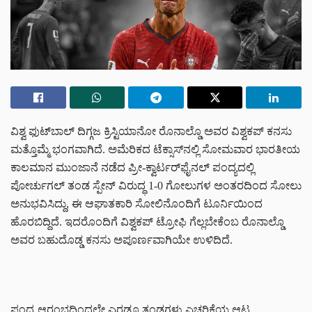
ವಿಶ್ವ ಫುಟ್‌ಬಾಲ್ ದಿಗ್ಗಜ ಕ್ರಿಸ್ಟಿಯಾನೋ ರೊನಾಲ್ಡೊ ಅವರ ವಿಶ್ವಕಪ್ ಕನಸು
ಮತ್ತೊಮ್ಮೆ ಭಂಗವಾಗಿದೆ. ಅಮೆರಿಕದ ಟೆಕ್ಸಾಸ್‌ನಲ್ಲಿ ಸೋಮವಾರ ಭಾರತೀಯ
ಕಾಲಮಾನ ಮುಂಜಾನೆ ನಡೆದ ಪ್ರೀ-ಕ್ವಾರ್ಟರ್‌ಫೈನಲ್ ಪಂದ್ಯದಲ್ಲಿ
ಪೋರ್ಚುಗಲ್ ತಂಡ ಸ್ಪೇನ್ ವಿರುದ್ಧ 1-0 ಗೋಲುಗಳ ಅಂತರದಿಂದ ಸೋಲು
ಅನುಭವಿಸಿದ್ದು, ಈ ಆಘಾತಕಾರಿ ಸೋಲಿನೊಂದಿಗೆ ಟೂರ್ನಿಯಿಂದ
ಹೊರಬಿದ್ದಿದೆ. ಇದರೊಂದಿಗೆ ವಿಶ್ವಕಪ್ ಟ್ರೋಫಿ ಗೆಲ್ಲಬೇಕೆಂಬ ರೊನಾಲ್ಡೊ
ಅವರ ಬಹುದೊಡ್ಡ ಕನಸು ಅಪೂರ್ಣವಾಗಿಯೇ ಉಳಿದಿದೆ.
ಪಂದ್ಯ ಆರಂಭದಿಂದಲೇ ಎರಡೂ ತಂಡಗಳು ಎಚ್ಚರಿಕೆಯ ಆಟ