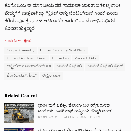
ಕೊನೊಲಿಯ ಈ ಮಾನವೀಯ ನಡೆ ಸಾಮಾಜಿಕ ಜಾಲತಾಣಗಳಲ್ಲಿ ಭಾರೀ
ಮೆಚ್ಚುಗೆಗೆ ಪಾತ್ರವಾಗಿದ್ದು, “ಕ್ರಿಕೆಟ್ ಅನ್ನು ಜೆಂಟಲ್‌ಮನ್ ಗೇಮ್ ಎಂದು
ಕರೆಯುವುದಕ್ಕೆ ಇಂತಹ ಆಟಗಾರರೇ ಕಾರಣ” ಎಂದು ಅಭಿಮಾನಿಗಳು
ಕೊಂಡಾಡುತ್ತಿದ್ದಾರೆ.
C
Flash News
,
ಕ್ರೀಡೆ
a
T
Cooper Connolly
Cooper Connolly Viral News
t
a
e
Cricket Gentleman Game
Litton Das
Vmoto E Bike
g
g
s
ಆಸ್ಟ್ರೇಲಿಯಾ ಬಾಂಗ್ಲಾದೇಶ್ ODI
ಕೂಪರ್ ಕೊನೊಲಿ
ಕೂಪರ್ ಕೊನೊಲಿ ವೈರಲ್
o
:
r
ಜೆಂಟಲ್‌ಮನ್ ಗೇಮ್
ಲಿಟ್ಟನ್ ದಾಸ್
i
e
s
:
Related Content
ಭಾರೀ ಮಳೆ ಎಫೆಕ್ಟ್‌: ಹೆಲಾಂಗ್ ಬಳಿ ರಸ್ತೆಗುರುಳಿದ
ಬಂಡೆಗಳು, ಬದರಿನಾಥ್‌ ರಾಷ್ಟ್ರೀಯ ಹೆದ್ದಾರಿ ಬಂದ್‌
BY
ಶಾಲಿನಿ ಕೆ. ಡಿ
AUGUST 6, 2026 - 11:15 PM
ಮಹಿಳಾ ಏಷ್ಯಾಕಪ್ ವೇಳಾಪಟ್ಟಿ ಪ್ರಕಟ: ಸೆ. 5ರಂದು ಭಾರತ-