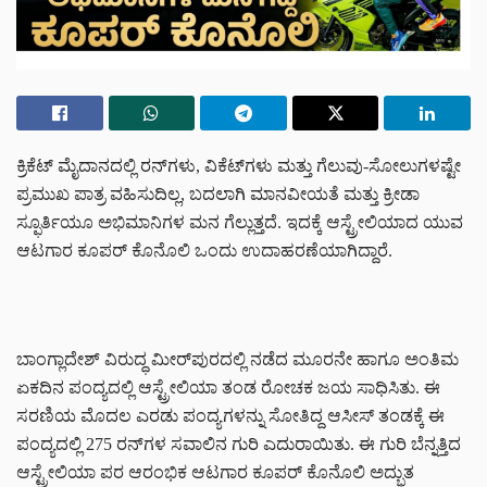
ಕ್ರಿಕೆಟ್ ಮೈದಾನದಲ್ಲಿ ರನ್‌ಗಳು, ವಿಕೆಟ್‌ಗಳು ಮತ್ತು ಗೆಲುವು-ಸೋಲುಗಳಷ್ಟೇ
ಪ್ರಮುಖ ಪಾತ್ರ ವಹಿಸುದಿಲ್ಲ, ಬದಲಾಗಿ ಮಾನವೀಯತೆ ಮತ್ತು ಕ್ರೀಡಾ
ಸ್ಫೂರ್ತಿಯೂ ಅಭಿಮಾನಿಗಳ ಮನ ಗೆಲ್ಲುತ್ತದೆ. ಇದಕ್ಕೆ ಆಸ್ಟ್ರೇಲಿಯಾದ ಯುವ
ಆಟಗಾರ ಕೂಪರ್ ಕೊನೊಲಿ ಒಂದು ಉದಾಹರಣೆಯಾಗಿದ್ದಾರೆ.
ಬಾಂಗ್ಲಾದೇಶ್ ವಿರುದ್ಧ ಮೀರ್‌ಪುರದಲ್ಲಿ ನಡೆದ ಮೂರನೇ ಹಾಗೂ ಅಂತಿಮ
ಏಕದಿನ ಪಂದ್ಯದಲ್ಲಿ ಆಸ್ಟ್ರೇಲಿಯಾ ತಂಡ ರೋಚಕ ಜಯ ಸಾಧಿಸಿತು. ಈ
ಸರಣಿಯ ಮೊದಲ ಎರಡು ಪಂದ್ಯಗಳನ್ನು ಸೋತಿದ್ದ ಆಸೀಸ್ ತಂಡಕ್ಕೆ ಈ
ಪಂದ್ಯದಲ್ಲಿ 275 ರನ್‌ಗಳ ಸವಾಲಿನ ಗುರಿ ಎದುರಾಯಿತು. ಈ ಗುರಿ ಬೆನ್ನತ್ತಿದ
ಆಸ್ಟ್ರೇಲಿಯಾ ಪರ ಆರಂಭಿಕ ಆಟಗಾರ ಕೂಪರ್ ಕೊನೊಲಿ ಅದ್ಭುತ