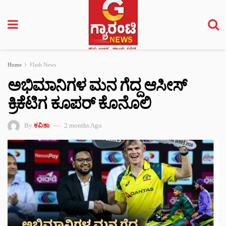
Home
Flash News
ಅಭಿಮಾನಿಗಳ ಮನ ಗೆದ್ದ ಆಸೀಸ್
ಕ್ರಿಕೆಟಿಗ ಕೂಪರ್ ಕೊನೊಲಿ
By
ಕವಿತಾ
2 months Ago