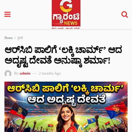
Home
ಕ್ರೀಡೆ
ಆರ್‌ಸಿಬಿ ಪಾಲಿಗೆ ‘ಲಕ್ಕಿ ಚಾರ್ಮ್’ ಆದ
ಅದೃಷ್ಟ ದೇವತೆ ಅನುಷ್ಕಾ ಶರ್ಮಾ!
By
admin
2 months Ago