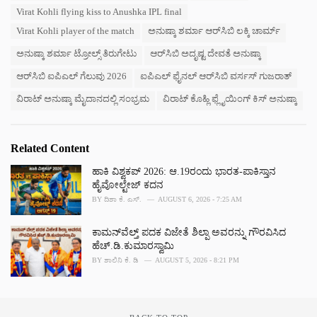
s
Virat Kohli flying kiss to Anushka IPL final
:
Virat Kohli player of the match
ಅನುಷ್ಕಾ ಶರ್ಮಾ ಆರ್‌ಸಿಬಿ ಲಕ್ಕಿ ಚಾರ್ಮ್
ಅನುಷ್ಕಾ ಶರ್ಮಾ ಟ್ರೋಲ್ಸ್ ತಿರುಗೇಟು
ಆರ್‌ಸಿಬಿ ಅದೃಷ್ಟ ದೇವತೆ ಅನುಷ್ಕಾ
ಆರ್‌ಸಿಬಿ ಐಪಿಎಲ್ ಗೆಲುವು 2026
ಐಪಿಎಲ್ ಫೈನಲ್ ಆರ್‌ಸಿಬಿ ವರ್ಸಸ್ ಗುಜರಾತ್
ವಿರಾಟ್ ಅನುಷ್ಕಾ ಮೈದಾನದಲ್ಲಿ ಸಂಭ್ರಮ
ವಿರಾಟ್ ಕೊಹ್ಲಿ ಫ್ಲೈಯಿಂಗ್ ಕಿಸ್ ಅನುಷ್ಕಾ
Related Content
ಹಾಕಿ ವಿಶ್ವಕಪ್ 2026: ಆ.19ರಂದು ಭಾರತ-ಪಾಕಿಸ್ತಾನ
ಹೈವೋಲ್ಟೇಜ್ ಕದನ
BY
ದಿಶಾ ಕೆ. ಎಸ್.
AUGUST 6, 2026 - 7:25 AM
ಕಾಮನ್‌ವೆಲ್ತ್ ಪದಕ ವಿಜೇತೆ ಶಿಲ್ಪಾ ಅವರನ್ನು ಗೌರವಿಸಿದ
ಹೆಚ್.ಡಿ.ಕುಮಾರಸ್ವಾಮಿ
BY
ಶಾಲಿನಿ ಕೆ. ಡಿ
AUGUST 5, 2026 - 8:21 PM