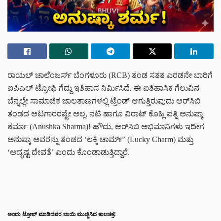
ರಾಯಲ್ ಚಾಲೆಂಜರ್ಸ್ ಬೆಂಗಳೂರು (RCB) ತಂಡ ಸತತ ಎರಡನೇ ಬಾರಿಗೆ
ಐಪಿಎಲ್ ಟ್ರೋಫಿ ಗೆದ್ದು ಇತಿಹಾಸ ನಿರ್ಮಿಸಿದೆ. ಈ ಐತಿಹಾಸಿಕ ಗೆಲುವಿನ
ಬೆನ್ನಲ್ಲೇ ಸಾಮಾಜಿಕ ಜಾಲತಾಣಗಳಲ್ಲಿ ಟ್ರೆಂಡ್ ಆಗುತ್ತಿರುವುದು ಆರ್‌ಸಿಬಿ
ತಂಡದ ಆಟಗಾರರಷ್ಟೇ ಅಲ್ಲ, ನಟಿ ಹಾಗೂ ವಿರಾಟ್ ಕೊಹ್ಲಿ ಪತ್ನಿ ಅನುಷ್ಕಾ
ಶರ್ಮಾ (Anushka Sharma)! ಹೌದು, ಆರ್‌ಸಿಬಿ ಅಭಿಮಾನಿಗಳು ಇದೀಗ
ಅನುಷ್ಕಾ ಅವರನ್ನು ತಂಡದ ‘ಲಕ್ಕಿ ಚಾರ್ಮ್’ (Lucky Charm) ಮತ್ತು
‘ಅದೃಷ್ಟ ದೇವತೆ’ ಎಂದು ಕೊಂಡಾಡುತ್ತಿದ್ದಾರೆ.
ಅಂದು ಟ್ರೋಲ್ ಮಾಡಿದವರ ಬಾಯಿ ಮುಚ್ಚಿಸಿದ ಕಾಲಚಕ್ರ!