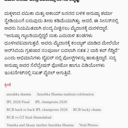
ಮಕ್ಕಳಾದ ವಮಿಕಾ ಮತ್ತು ಅಕಾಯ್ ಜನನದ ಬಳಿಕ ಅನುಷ್ಕಾ ಶರ್ಮಾ
ಸ್ಟೇಡಿಯಂಗೆ ಬರುವುದು ತೀರಾ ಕಡಿಮೆಯಾಗಿತ್ತು. ಆದರೆ, ಈ ಸೀಸನ್‌ನಲ್ಲಿ
ಅವರು ನಿಯಮಿತವಾಗಿ ಪಂದ್ಯ ವೀಕ್ಷಿಸಲು ಮೈದಾನಕ್ಕೆ ಮರಳಿದ್ದಾರೆ.
“ಅನುಷ್ಕಾ ಗ್ಯಾಲರಿಯಲ್ಲಿದ್ದರೆ ಸಾಕು ಎದುರಾಳಿ ತಂಡಗಳು
ಧೂಳೀಪಟವಾಗುತ್ತವೆ. ಅವರು ಮೈದಾನಕ್ಕೆ ಕಂಬ್ಯಾಕ್ ಮಾಡಿದ ಮೇಲೆಯೇ
ಆರ್‌ಸಿಬಿಯ ಗ್ರಹಚಾರ ಸಂಪೂರ್ಣ ಬದಲಾಗಿ ಸತತ 2 ಬಾರಿ ಕಪ್ ಗೆದ್ದಿದೆ”
ಎಂದು ಅಭಿಮಾನಿಗಳು ಟ್ವಿಟರ್ ನಲ್ಲಿ ಪೋಸ್ಟ್‌ಗಳನ್ನು ಹಾಕುತ್ತಿದ್ದಾರೆ. ಸದ್ಯ
ಅನುಷ್ಕಾ ಅವರ ಸೆಲೆಬ್ರೇಷನ್ ಫೋಟೋ ಹಾಗೂ ವಿಡಿಯೋಗಳು
ಇಂಟರ್ನೆಟ್‌ನಲ್ಲಿ ಸಖತ್ ವೈರಲ್ ಆಗುತ್ತಿವೆ.
C
ಕ್ರೀಡೆ
a
T
anushka sharma
Anushka Sharma stadium celebration
t
a
e
IPL 2026 Final
IPL champions 2026
g
g
s
RCB back to back IPL champions 2026
RCB lucky charm
o
:
r
RCB vs GT final Ahmedabad
i
Vamika and Akaay mother Anushka Sharma
Viral Photos
e