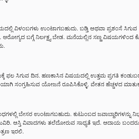
ದಲ್ಲಿ ವಿಳಂಬಗಳು ಉಂಟಾಗಬಹುದು. ಬಡ್ತಿ ಅಥವಾ ಪ್ರಶಂಸೆ ಸಿಗುವ
 ಆರೋಗ್ಯದ ಬಗ್ಗೆ ನಿರ್ಲಕ್ಷ್ಯ ಬೇಡ. ಮನೆಯಲ್ಲಿನ ಸಣ್ಣ ವಿಷಯಗಳಿಂದ
ು.
ರಮಕ್ಕೆ ಫಲ ಸಿಗುವ ದಿನ. ಹಣಕಾಸಿನ ವಿಷಯದಲ್ಲಿ ಉತ್ತಮ ಪ್ರಗತಿ ಕಂಡು
ಯಾಗಿ ಸಂಗ್ರಹಿಸುವ ಯೋಜನೆ ರೂಪಿಸಿಕೊಳ್ಳಿ. ವೇತನ ಹೆಚ್ಚಳದ ಮಾತುಕತ
ಧಗಳಲ್ಲಿ ಬೇಸರ ಉಂಟಾಗಬಹುದು. ಕುಟುಂಬದ ಜವಾಬ್ದಾರಿಗಳನ್ನು ನಿಭ
ುವಿರಿ. ಆಸ್ತಿ ವಿವಾದಗಳು ತಲೆದೋರುವ ಸಾಧ್ಯತೆ ಇದೆ. ಆದಾಯ ಬಂದರ
್ರಣ ಇರಲಿ.