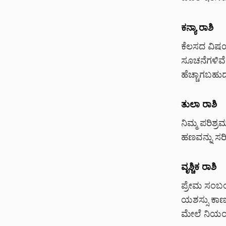
ಕನ್ಯಾ ರಾಶಿ
ಕೆಲಸದ ವಿಷಯ
ಸೂಚನೆಗಳಿವೆ.
ಹೆಚ್ಚಾಗಬಹುದ
ತುಲಾ ರಾಶಿ
ನಿಮ್ಮ ಪರಿಶ್
ಹಣವನ್ನು ಸರಿ
ವೃಶ್ಚಿಕ ರಾಶಿ
ಪ್ರೇಮ ಸಂಬಂ
ಯಶಸ್ಸು ಕಾಣ
ಮೇಲೆ ನಿಯಂತ