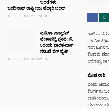
ಬಂಡೆಗಳು,
ಬದರಿನಾಥ್‌ ರಾಷ್ಟ್ರೀಯ ಹೆದ್ದಾರಿ ಬಂದ್‌
AUGUST 6, 2026 - 11:15 PM
0
ಮಹಿಳಾ ಏಷ್ಯಾಕಪ್
ಶಾಲಿವಾಹನ 
ವೇಳಾಪಟ್ಟಿ ಪ್ರಕಟ: ಸೆ.
ದಶಮೀ ತಿಥ
5ರಂದು ಭಾರತ-ಪಾಕ್‌
ಸವಾಲುಗಳನ್ನು
ನಡುವೆ ಬಿಗ್ ಫೈಟ್!
ಕೆಲವರು ಮಾತು
AUGUST 6, 2026 - 10:56 PM
0
ಆರೋಗ್ಯ ಹಾಗ
ಮೇಷ ರಾಶಿ
ಇಂದು ಆದಾಯ 
ಕೆಲಸಗಳು ಒಂದ
ಕಾಡಬಹುದು. 
ಹುಡುಕಾಟದಲ್ಲ