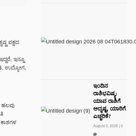
ಣ ಪಕ್ಷದ
್ದರೆ, ಇನ್ನೂ
ತಿ, ಉದ್ಯೋಗ,
ಇಂದಿನ
ರಾಶಿಭವಿಷ್ಯ:
ಯಾವ ರಾಶಿಗೆ
. ಹಲವು
ಅದೃಷ್ಟ, ಯಾರಿಗೆ
ತಿ
ಎಚ್ಚರಿಕೆ?
ಅವಕಾಶಗಳ
August 3, 2026
|
0