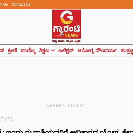
th Us
Contact Us
ಸ್
ಕ್ರೀಡೆ
ವಾಣಿಜ್ಯ
ಶಿಕ್ಷಣ
ಎಲೆಕ್ಷನ್
ಆರೋಗ್ಯ-ಸೌಂದರ್ಯ
ತಂತ್ರಜ
ADVERTISEMENT
 ಜ್ಯೋತಿಷ್ಯ
ಷ್ಯ: ಇಂದು ಈ ರಾಶಿಯವರಿಗೆ ಅಧಿಕಾರದ ಯೋಗ, ಕೆಲವ