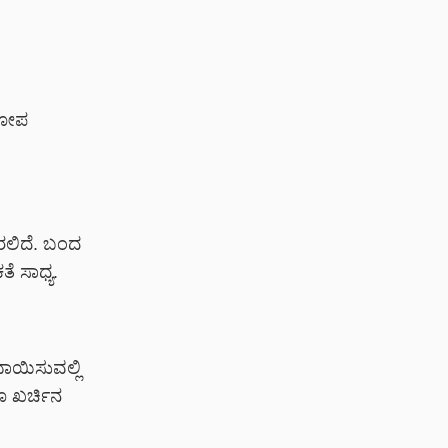
 ಕೋಪ
ಬರಲಿದೆ. ಬಂದ
ೆ ಸಾಧ್ಯ.
ಾಯಿಸುವಲ್ಲಿ
ೂ ಖರ್ಚಿನ