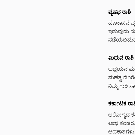
ವೃಷಭ ರಾಶಿ
ಹಣಕಾಸಿನ ವ್ಯ
ಇಡುವುದು ಸಮ
ನಡೆಯಬಹುದು.
ಮಿಥುನ ರಾಶಿ
ಅಧ್ಯಯನ ಮತ್ತ
ಮಹತ್ವ ದೊರೆ
ನಿಮ್ಮ ಗುರಿ 
ಕರ್ಕಾಟಕ ರಾಶ
ಆರೋಗ್ಯದ ಕಡೆ
ಲಾಭ ಕಂಡರೂ 
ಅವಕಾಶಗಳು ಕೈ