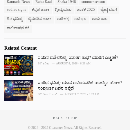
s
Kannada News
Rahu Kaal
Shaka 1948
summer season
o
:
r
zodiac signs
ಕನ್ನಡ ಜಾತಕ
ಗ್ರೀಷ್ಮ ಋತು
ಜಾತಕ 2025
ಜ್ಯೇಷ್ಠ ಮಾಸ
i
e
ದಿನ ಭವಿಷ್ಯ
ದೈನಂದಿನ ಜಾತಕ
ರಾಶಿಚಕ್ರ
ರಾಶಿಫಲ
ರಾಹು ಕಾಲ
s
ಶಾಲಿವಾಹನ ಶಕೆ
:
Related Content
ಇಂದಿನ ರಾಶಿಭವಿಷ್ಯ: ಯಾರಿಗೆ ಶುಭ? ಯಾರಿಗೆ ಎಚ್ಚರಿಕೆ?
BY
ಕವಿತಾ
AUGUST 8, 2026 - 6:26 AM
ಇಂದಿನ ಭವಿಷ್ಯ: ಯಾವ ರಾಶಿಯವರಿಗೆ ಯಶಸ್ಸಿನ ಯೋಗ?
ಸಂಪೂರ್ಣ ವಿವರ ಇಲ್ಲಿದೆ
BY
ದಿಶಾ ಕೆ. ಎಸ್.
AUGUST 7, 2026 - 6:23 AM
BACK TO TOP
© 2024 - 2025 Guarantee News. All Rights Reserved.