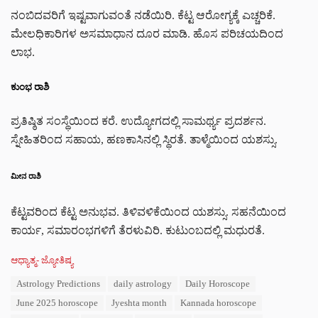
ನಂಬಿದವರಿಗೆ ಇಷ್ಟವಾಗುವಂತೆ ನಡೆಯಿರಿ. ಕೆಟ್ಟ ಆರೋಗ್ಯಕ್ಕೆ ಎಚ್ಚರಿಕೆ.
ಮೇಲಧಿಕಾರಿಗಳ ಅಸಮಾಧಾನ ದೂರ ಮಾಡಿ. ಹೊಸ ಪರಿಚಯದಿಂದ
ಲಾಭ.
ಕುಂಭ ರಾಶಿ
ಪ್ರತಿಷ್ಠಿತ ಸಂಸ್ಥೆಯಿಂದ ಕರೆ. ಉದ್ಯೋಗದಲ್ಲಿ ಸಾಮರ್ಥ್ಯ ಪ್ರದರ್ಶನ.
ಸ್ನೇಹಿತರಿಂದ ಸಹಾಯ, ಹಣಕಾಸಿನಲ್ಲಿ ಸ್ಥಿರತೆ. ತಾಳ್ಮೆಯಿಂದ ಯಶಸ್ಸು.
ಮೀನ ರಾಶಿ
ಕೆಟ್ಟವರಿಂದ ಕೆಟ್ಟ ಅನುಭವ. ತಿಳಿವಳಿಕೆಯಿಂದ ಯಶಸ್ಸು. ಸಹನೆಯಿಂದ
ಕಾರ್ಯ, ಸಮಾರಂಭಗಳಿಗೆ ತೆರಳುವಿರಿ. ಕುಟುಂಬದಲ್ಲಿ ಮಧುರತೆ.
C
ಆಧ್ಯಾತ್ಮ- ಜ್ಯೋತಿಷ್ಯ
a
T
Astrology Predictions
daily astrology
Daily Horoscope
t
a
e
June 2025 horoscope
Jyeshta month
Kannada horoscope
g
g