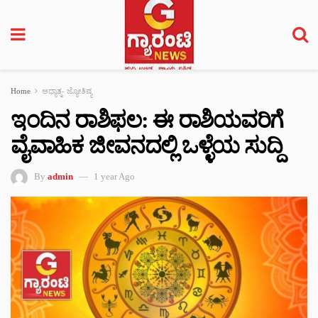
Home
ಆಧ್ಯಾತ್ಮ- ಜ್ಯೋತಿಷ್ಯ
ಇಂದಿನ ರಾಶಿಫಲ: ಈ ರಾಶಿಯವರಿಗೆ
ವೈವಾಹಿಕ ಜೀವನದಲ್ಲಿ ಒಳ್ಳೆಯ ಸುದ್ದಿ
By
admin
1 year Ago