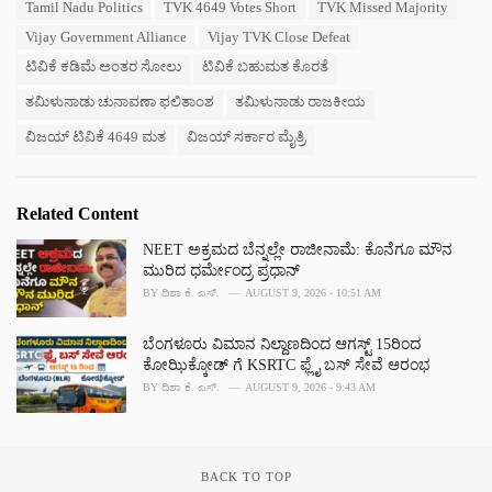
Tamil Nadu Politics
TVK 4649 Votes Short
TVK Missed Majority
g
g
s
Vijay Government Alliance
Vijay TVK Close Defeat
o
:
r
ಟಿವಿಕೆ ಕಡಿಮೆ ಅಂತರ ಸೋಲು
ಟಿವಿಕೆ ಬಹುಮತ ಕೊರತೆ
i
e
ತಮಿಳುನಾಡು ಚುನಾವಣಾ ಫಲಿತಾಂಶ
ತಮಿಳುನಾಡು ರಾಜಕೀಯ
s
ವಿಜಯ್ ಟಿವಿಕೆ 4649 ಮತ
ವಿಜಯ್ ಸರ್ಕಾರ ಮೈತ್ರಿ
:
Related Content
NEET ಅಕ್ರಮದ ಬೆನ್ನಲ್ಲೇ ರಾಜೀನಾಮೆ: ಕೊನೆಗೂ ಮೌನ
ಮುರಿದ ಧರ್ಮೇಂದ್ರ ಪ್ರಧಾನ್‌
BY
ದಿಶಾ ಕೆ. ಎಸ್.
AUGUST 9, 2026 - 10:51 AM
ಬೆಂಗಳೂರು ವಿಮಾನ ನಿಲ್ದಾಣದಿಂದ ಆಗಸ್ಟ್ 15ರಿಂದ
ಕೋಝಿಕ್ಕೋಡ್ ಗೆ KSRTC ಫ್ಲೈ ಬಸ್ ಸೇವೆ ಆರಂಭ
BY
ದಿಶಾ ಕೆ. ಎಸ್.
AUGUST 9, 2026 - 9:43 AM
BACK TO TOP