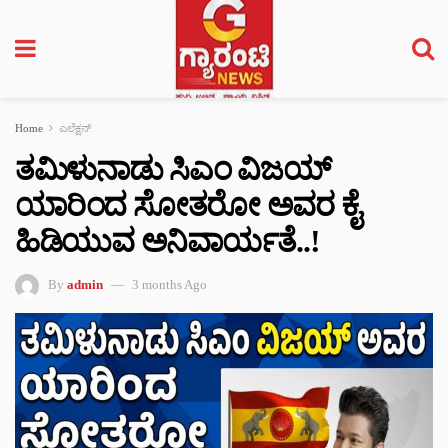
Home
ಎಲೆಕ್ಷನ್
ತಮಿಳುನಾಡು ಸಿಎಂ ವಿಜಯ್
ಯಾರಿಂದ ಸೋತರೋ ಅವರ ಕೈ
ಹಿಡಿಯುವ ಅನಿವಾರ್ಯತೆ..!
By
admin
3 months Ago