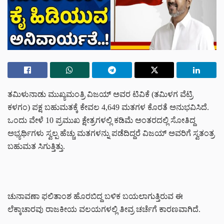
ತಮಿಳುನಾಡು ಮುಖ್ಯಮಂತ್ರಿ ವಿಜಯ್ ಅವರ ಟಿವಿಕೆ (ತಮಿಳಗ ವೆಟ್ರಿ
ಕಳಗಂ) ಪಕ್ಷ ಬಹುಮತಕ್ಕೆ ಕೇವಲ 4,649 ಮತಗಳ ಕೊರತೆ ಅನುಭವಿಸಿದೆ.
ಒಂದು ವೇಳೆ 10 ಪ್ರಮುಖ ಕ್ಷೇತ್ರಗಳಲ್ಲಿ ಕಡಿಮೆ ಅಂತರದಲ್ಲಿ ಸೋತಿದ್ದ
ಅಭ್ಯರ್ಥಿಗಳು ಸ್ವಲ್ಪ ಹೆಚ್ಚು ಮತಗಳನ್ನು ಪಡೆದಿದ್ದರೆ ವಿಜಯ್ ಅವರಿಗೆ ಸ್ವತಂತ್ರ
ಬಹುಮತ ಸಿಗುತ್ತಿತ್ತು.
ಚುನಾವಣಾ ಫಲಿತಾಂಶ ಹೊರಬಿದ್ದ ಬಳಿಕ ಬಯಲಾಗುತ್ತಿರುವ ಈ
ಲೆಕ್ಕಾಚಾರವು ರಾಜಕೀಯ ವಲಯಗಳಲ್ಲಿ ತೀವ್ರ ಚರ್ಚೆಗೆ ಕಾರಣವಾಗಿದೆ.