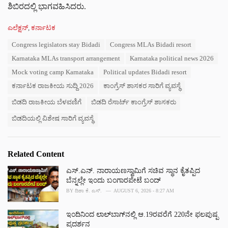
ಶಿಬಿರದಲ್ಲಿ ಭಾಗವಹಿಸಿದರು.
C
ಎಲೆಕ್ಷನ್
,
ಕರ್ನಾಟಕ
a
T
Congress legislators stay Bidadi
Congress MLAs Bidadi resort
t
a
e
Karnataka MLAs transport arrangement
Karnataka political news 2026
g
g
s
Mock voting camp Karnataka
Political updates Bidadi resort
o
:
r
ಕರ್ನಾಟಕ ರಾಜಕೀಯ ಸುದ್ದಿ 2026
ಕಾಂಗ್ರೆಸ್ ಶಾಸಕರ ಸಾರಿಗೆ ವ್ಯವಸ್ಥೆ
i
e
ಬಿಡದಿ ರಾಜಕೀಯ ಬೆಳವಣಿಗೆ
ಬಿಡದಿ ರೆಸಾರ್ಟ್ ಕಾಂಗ್ರೆಸ್ ಶಾಸಕರು
s
ಬಿಡದಿಯಲ್ಲಿ ವಿಶೇಷ ಸಾರಿಗೆ ವ್ಯವಸ್ಥೆ
:
Related Content
ಎಸ್.ಎನ್. ನಾರಾಯಣಸ್ವಾಮಿಗೆ ಸಚಿವ ಸ್ಥಾನ ಕೈತಪ್ಪಿದ
ಬೆನ್ನಲ್ಲೇ ಇಂದು ಬಂಗಾರಪೇಟೆ ಬಂದ್
BY
ದಿಶಾ ಕೆ. ಎಸ್.
AUGUST 6, 2026 - 8:27 AM
ಇಂದಿನಿಂದ ಲಾಲ್‌ಬಾಗ್‌ನಲ್ಲಿ ಆ.19ರವರೆಗೆ 220ನೇ ಫಲಪುಷ್ಪ
ಪ್ರದರ್ಶನ