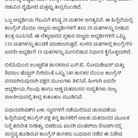
ನಡುವಿನ ಪೈಪೋಟಿ ಮತ್ತಷ್ಟು ತೀವ್ರಗೊಂಡಿದೆ.
ಒಬ್ಬ ಅಭ್ಯರ್ಥಿಯ ಗೆಲುವಿಗೆ ಕನಿಷ್ಠ 28 ಮತಗಳ ಅಗತ್ಯವಿದೆ. ಈ ಹಿನ್ನೆಲೆಯಲ್ಲಿ
ಕಾಂಗ್ರೆಸ್ ಮೊದಲ ನಾಲ್ವರು ಅಭ್ಯರ್ಥಿಗಳಿಗೆ ತಲಾ 29 ಮತಗಳನ್ನು ನೀಡುವ
ತಂತ್ರ ರೂಪಿಸಿದೆ. ಈ ಲೆಕ್ಕಾಚಾರದ ಪ್ರಕಾರ ನಾಲ್ವರು ಅಭ್ಯರ್ಥಿಗಳಿಗೆ ಒಟ್ಟು
116 ಮತಗಳನ್ನು ಹಂಚಿಕೆ ಮಾಡಲಾಗುತ್ತದೆ. ಉಳಿದ ಮತಗಳಲ್ಲಿ ಕಾಂಗ್ರೆಸ್‌ನ
ಐದನೇ ಅಭ್ಯರ್ಥಿಗೆ 19 ಮತಗಳನ್ನು ಮೀಸಲಿಡುವ ನಿರ್ಧಾರ ಕೈಗೊಳ್ಳಲಾಗಿದೆ.
ಬಿಜೆಪಿಯಿಂದ ಉಚ್ಚಾಟಿತ ಶಾಸಕರಾದ ಎಸ್.ಟಿ. ಸೋಮಶೇಖರ್ ಮತ್ತು
ಶಿವರಾಂ ಹೆಬ್ಬಾರ್ ಸೇರಿದಂತೆ ಒಟ್ಟು 140 ಶಾಸಕರ ಬೆಂಬಲ ಕಾಂಗ್ರೆಸ್
ಪರವಾಗಿರುವುದಾಗಿ ಪಕ್ಷದ ಮೂಲಗಳು ತಿಳಿಸಿವೆ. ಹೀಗಾಗಿ ಐದನೇ
ಅಭ್ಯರ್ಥಿಯ ಗೆಲುವು ಹಾಗೂ ಅಡ್ಡ ಮತದಾನದ ಸಾಧ್ಯತೆಗಳು ರಾಜ್ಯ
ರಾಜಕೀಯದಲ್ಲಿ ತೀವ್ರ ಕುತೂಹಲ ಮೂಡಿಸಿವೆ.
ವಿಧಾನಪರಿಷತ್‌ನ ಏಳು ಸ್ಥಾನಗಳಿಗೆ ನಡೆಯಲಿರುವ ಚುನಾವಣೆಯ
ಹಿನ್ನೆಲೆಯಲ್ಲಿ ಕಾಂಗ್ರೆಸ್ ಪಕ್ಷ ತನ್ನ ಶಾಸಕರಿಗೆ ಅಣಕು ಮತದಾನದ ಮೂಲಕ
ನಿನ್ನೆ ತರಬೇತಿ ನೀಡಿತ್ತು. ಬಿಡದಿಯ ಖಾಸಗಿ ವಂಡರ್‌ಲಾ ರೆಸಾರ್ಟ್‌ನಲ್ಲಿ
ವಾಸ್ತವ್ಯ ಹೂಡಿರುವ ಕಾಂಗ್ರೆಸ್ ಶಾಸಕರು ಬುಧವಾರ ನಡೆದ ಈ ವಿಶೇಷ