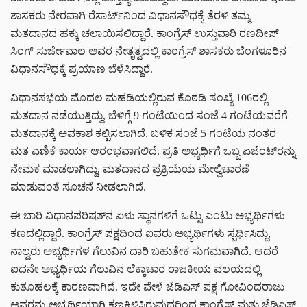
ಶಾಸಕರು ನೇರವಾಗಿ ರೆಸಾರ್ಟ್‌ನಿಂದ ವಿಧಾನಸೌಧಕ್ಕೆ ತೆರಳಿ ತಮ್ಮ
ಮತದಾನದ ಹಕ್ಕು ಚಲಾಯಿಸಲಿದ್ದಾರೆ. ಕಾಂಗ್ರೆಸ್ ಉಸ್ತುವಾರಿ ರಣದೀಪ್
ಸಿಂಗ್ ಸುರ್ಜೇವಾಲ ಅವರ ನೇತೃತ್ವದಲ್ಲಿ ಕಾಂಗ್ರೆಸ್ ಶಾಸಕರು ಬೆಂಗಳೂರಿನ
ವಿಧಾನಸೌಧಕ್ಕೆ ಪ್ರಯಾಣ ಬೆಳೆಸಿದ್ದಾರೆ.
ವಿಧಾನಸಭೆಯ ಮೊದಲ ಮಹಡಿಯಲ್ಲಿರುವ ಕೊಠಡಿ ಸಂಖ್ಯೆ 106ರಲ್ಲಿ
ಮತದಾನ ನಡೆಯುತ್ತಿದ್ದು, ಬೆಳಿಗ್ಗೆ 9 ಗಂಟೆಯಿಂದ ಸಂಜೆ 4 ಗಂಟೆಯವರೆಗೆ
ಮತದಾನಕ್ಕೆ ಅವಕಾಶ ಕಲ್ಪಿಸಲಾಗಿದೆ. ಬಳಿಕ ಸಂಜೆ 5 ಗಂಟೆಯ ನಂತರ
ಮತ ಎಣಿಕೆ ಕಾರ್ಯ ಆರಂಭವಾಗಲಿದೆ. ಪ್ರತಿ ಅಭ್ಯರ್ಥಿಗೆ ಒಬ್ಬ ಏಜೆಂಟ್‌ರನ್ನು
ನೇಮಕ ಮಾಡಲಾಗಿದ್ದು, ಮತದಾನದ ಪ್ರಕ್ರಿಯೆಯ ಮೇಲ್ವಿಚಾರಣೆ
ಮಾಡುವಂತೆ ಸೂಚನೆ ನೀಡಲಾಗಿದೆ.
ಈ ಬಾರಿ ವಿಧಾನಪರಿಷತ್‌ನ ಏಳು ಸ್ಥಾನಗಳಿಗೆ ಒಟ್ಟು ಎಂಟು ಅಭ್ಯರ್ಥಿಗಳು
ಕಣದಲ್ಲಿದ್ದಾರೆ. ಕಾಂಗ್ರೆಸ್ ಪಕ್ಷದಿಂದ ಐವರು ಅಭ್ಯರ್ಥಿಗಳು ಸ್ಪರ್ಧಿಸಿದ್ದು,
ನಾಲ್ವರು ಅಭ್ಯರ್ಥಿಗಳ ಗೆಲುವಿನ ದಾರಿ ಬಹುತೇಕ ಸುಗಮವಾಗಿದೆ. ಆದರೆ
ಐದನೇ ಅಭ್ಯರ್ಥಿಯ ಗೆಲುವಿನ ಲೆಕ್ಕಾಚಾರ ರಾಜಕೀಯ ವಲಯದಲ್ಲಿ
ಕುತೂಹಲಕ್ಕೆ ಕಾರಣವಾಗಿದೆ. ಇದೇ ವೇಳೆ ಜೆಡಿಎಸ್ ಪಕ್ಷ ಗೋವಿಂದರಾಜು
ಅವರನ್ನು ಅಭ್ಯರ್ಥಿಯಾಗಿ ಕಣಕ್ಕಿಳಿಸಿರುವುದರಿಂದ ಕಾಂಗ್ರೆಸ್ ಮತ್ತು ಜೆಡಿಎಸ್