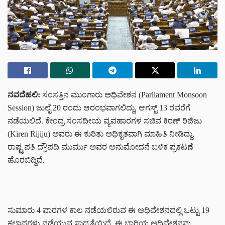
ನವದೆಹಲಿ:
ಸಂಸತ್ತಿನ ಮುಂಗಾರು ಅಧಿವೇಶನ (Parliament Monsoon
Session) ಜುಲೈ 20 ರಂದು ಆರಂಭವಾಗಲಿದ್ದು, ಆಗಸ್ಟ್ 13 ರವರೆಗೆ
ನಡೆಯಲಿದೆ. ಕೇಂದ್ರ ಸಂಸದೀಯ ವ್ಯವಹಾರಗಳ ಸಚಿವ ಕಿರಣ್ ರಿಜಿಜು
(Kiren Rijiju) ಅವರು ಈ ಕುರಿತು ಅಧಿಕೃತವಾಗಿ ಮಾಹಿತಿ ನೀಡಿದ್ದು,
ರಾಷ್ಟ್ರಪತಿ ದ್ರೌಪದಿ ಮುರ್ಮು ಅವರ ಅನುಮೋದನೆ ಬಳಿಕ ಪ್ರಕಟಣೆ
ಹೊರಬಿದ್ದಿದೆ.
ಸುಮಾರು 4 ವಾರಗಳ ಕಾಲ ನಡೆಯಲಿರುವ ಈ ಅಧಿವೇಶನದಲ್ಲಿ ಒಟ್ಟು 19
ಕಲಾಪಗಳು ನಡೆಯುವ ಸಾಧ್ಯತೆಯಿದೆ. ಈ ಬಾರಿಯ ಅಧಿವೇಶನವು