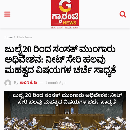
Home
Flash News
ಜುಲೈ 20 ರಿಂದ ಸಂಸತ್ ಮುಂಗಾರು
ಅಧಿವೇಶನ: ನೀಟ್ ಸೇರಿ ಹಲವು
ಮಹತ್ವದ ವಿಷಯಗಳ ಚರ್ಚೆ ಸಾಧ್ಯತೆ
By
ಶಾಲಿನಿ ಕೆ. ಡಿ
1 month Ago