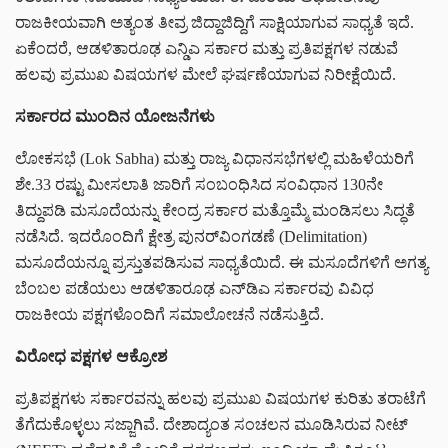
ರಾಜಕೀಯವಾಗಿ ಅತ್ಯಂತ ತೀವ್ರ ಜಿದ್ದಾಜಿದ್ದಿಗೆ ಸಾಕ್ಷಿಯಾಗುವ ಸಾಧ್ಯತೆ ಇದೆ.
ಏಕೆಂದರೆ, ಆಡಳಿತಾರೂಢ ಎನ್ಡಿಎ ಸರ್ಕಾರ ಮತ್ತು ಪ್ರತಿಪಕ್ಷಗಳ ನಡುವೆ
ಹಲವು ಪ್ರಮುಖ ವಿಷಯಗಳ ಮೇಲೆ ಘರ್ಷಣೆಯಾಗುವ ನಿರೀಕ್ಷೆಯಿದೆ.
ಸರ್ಕಾರದ ಮುಂದಿನ ಯೋಜನೆಗಳು
ಲೋಕಸಭೆ (Lok Sabha) ಮತ್ತು ರಾಜ್ಯ ವಿಧಾನಸಭೆಗಳಲ್ಲಿ ಮಹಿಳೆಯರಿಗೆ
ಶೇ.33 ರಷ್ಟು ಮೀಸಲಾತಿ ಜಾರಿಗೆ ಸಂಬಂಧಿಸಿದ ಸಂವಿಧಾನ 130ನೇ
ತಿದ್ದುಪಡಿ ಮಸೂದೆಯನ್ನು ಕೇಂದ್ರ ಸರ್ಕಾರ ಮತ್ತೊಮ್ಮೆ ಮಂಡಿಸಲು ಸಿದ್ಧತೆ
ನಡೆಸಿದೆ. ಇದರೊಂದಿಗೆ ಕ್ಷೇತ್ರ ಪುನರ್‌ವಿಂಗಡಣೆ (Delimitation)
ಮಸೂದೆಯನ್ನೂ ಪ್ರಸ್ತುತಪಡಿಸುವ ಸಾಧ್ಯತೆಯಿದೆ. ಈ ಮಸೂದೆಗಳಿಗೆ ಅಗತ್ಯ
ಬೆಂಬಲ ಪಡೆಯಲು ಆಡಳಿತಾರೂಢ ಎನ್‌ಡಿಎ ಸರ್ಕಾರವು ವಿವಿಧ
ರಾಜಕೀಯ ಪಕ್ಷಗಳೊಂದಿಗೆ ಸಮಾಲೋಚನೆ ನಡೆಸುತ್ತಿದೆ.
ವಿರೋಧ ಪಕ್ಷಗಳ ಆಕ್ರೋಶ
ಪ್ರತಿಪಕ್ಷಗಳು ಸರ್ಕಾರವನ್ನು ಹಲವು ಪ್ರಮುಖ ವಿಷಯಗಳ ಕುರಿತು ತರಾಟೆಗೆ
ತೆಗೆದುಕೊಳ್ಳಲು ಸಜ್ಜಾಗಿವೆ. ದೇಶಾದ್ಯಂತ ಸಂಚಲನ ಮೂಡಿಸಿರುವ ನೀಟ್