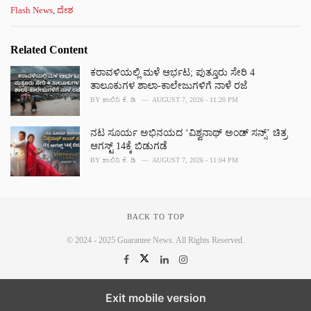
C
Flash News
,
ದೇಶ
a
t
e
Related Content
g
o
ಕರಾವಳಿಯಲ್ಲಿ ಮಳೆ ಆರ್ಭಟ; ಪುತ್ತೂರು ಸೇರಿ 4
r
ತಾಲೂಕುಗಳ ಶಾಲಾ-ಕಾಲೇಜುಗಳಿಗೆ ನಾಳೆ ರಜೆ
i
BY
ಶಾಲಿನಿ ಕೆ. ಡಿ
AUGUST 7, 2026 - 11:20 PM
e
s
ನಟ ಸೂರ್ಯ ಅಭಿನಯದ ‘ವಿಶ್ವನಾಥ್ ಅಂಡ್ ಸನ್ಸ್’ ಚಿತ್ರ
:
ಆಗಸ್ಟ್ 14ಕ್ಕೆ ಬಿಡುಗಡೆ
BY
ಶಾಲಿನಿ ಕೆ. ಡಿ
AUGUST 7, 2026 - 11:04 PM
BACK TO TOP
© 2024 - 2025 Guarantee News. All Rights Reserved.
Exit mobile version