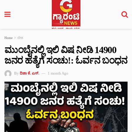
Home
ದೇಶ
ಮುಂಬೈನಲ್ಲಿ ಇಲಿ ವಿಷ ನೀಡಿ 14900
ಜನರ ಹತ್ಯೆಗೆ ಸಂಚು!: ಓರ್ವನ ಬಂಧನ
By
ದಿಶಾ ಕೆ. ಎಸ್.
1 month Ago