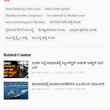
C
ದೇಶ
a
T
India breaking crime news
India crime update
t
a
e
Mumbai murder conspiracy
one arrested in Mumbai case
g
g
s
toxic poisoning plot Mumbai
ಇಲಿ ವಿಷ ನೀಡಿ ಹತ್ಯೆ ಸಂಚು
o
:
r
ಕ್ರಿಮಿನಲ್ ಕೇಸ್ ಮುಂಬೈ
ದೊಡ್ಡ ಅಪರಾಧ ಸಂಚು
ಭದ್ರತಾ ಪ್ರಕರಣ ಭಾರತ
i
e
ಮುಂಬೈ ಕ್ರೈಂ ಸುದ್ದಿ
ಮುಂಬೈ ಹತ್ಯೆ ಸಂಚು
s
:
Related Content
ಭೀಕರ ರಸ್ತೆ ಅಪಘಾತಕ್ಕೆ ಗ್ಯಾಂಗ್‌ಸ್ಟರ್ ಅತೀಕ್ ಅಹ್ಮದ್ ಮಗ
ಬಲಿ
BY
ದಿಶಾ ಕೆ. ಎಸ್.
AUGUST 6, 2026 - 2:51 PM
ಕಾರವಾರದಲ್ಲಿ ಕಾರ್ಯಾಚರಣೆಗಿಳಿದ ಐಎನ್‌ಎಸ್ ಮಾಲವನ್
BY
ದಿಶಾ ಕೆ. ಎಸ್.
AUGUST 6, 2026 - 12:30 PM