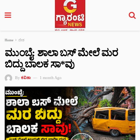
Home
ದೇಶ
ಮುಂಬೈ: ಶಾಲಾ ಬಸ್ ಮೇಲೆ ಮರ
ಬಿದ್ದು ಬಾಲಕ ಸಾ*ವು
By
ಕವಿತಾ
1 month Ago