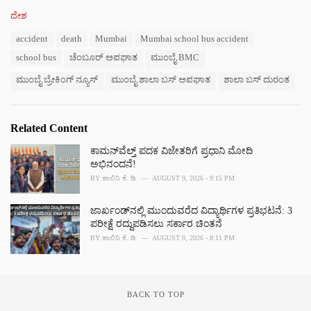
C
ದೇಶ
a
T
accident
death
Mumbai
Mumbai school bus accident
t
a
e
school bus
ಚೆಂಬೂರ್ ಅಪಘಾತ
ಮುಂಬೈ BMC
g
g
s
o
ಮುಂಬೈ ಬ್ರೇಕಿಂಗ್ ನ್ಯೂಸ್
ಮುಂಬೈ ಶಾಲಾ ಬಸ್ ಅಪಘಾತ
ಶಾಲಾ ಬಸ್ ದುರಂತ
:
r
i
e
Related Content
s
:
ಕಾಮನ್‌ವೆಲ್ತ್ ಪದಕ ವಿಜೇತರಿಗೆ ಪ್ರಧಾನಿ ಮೋದಿ
ಅಭಿನಂದನೆ!
BY
ಶಾಲಿನಿ ಕೆ. ಡಿ
AUGUST 9, 2026 - 9:15 PM
ಜಾರ್ಖಂಡ್‌ನಲ್ಲಿ ಮುಂದುವರೆದ ವಿದ್ಯಾರ್ಥಿಗಳ ಪ್ರತಿಭಟನೆ: 3
ಪರೀಕ್ಷೆ ರದ್ದುಪಡಿಸಲು ಸರ್ಕಾರ ಚಿಂತನೆ
BY
ಶಾಲಿನಿ ಕೆ. ಡಿ
AUGUST 9, 2026 - 8:11 PM
BACK TO TOP