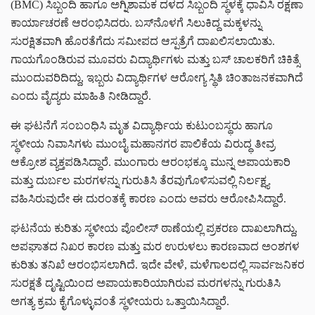
(BMC) ಸಿಬ್ಬಂದಿ ಹಾಗೂ ಅಗ್ನಿಶಾಮಕ ದಳದ ಸಿಬ್ಬಂದಿ ಸ್ಥಳಕ್ಕೆ ಧಾವಿಸಿ ರಕ್ಷಣಾ
ಕಾರ್ಯಾಚರಣೆ ಆರಂಭಿಸಿದರು. ಬಸ್‌ನೊಳಗೆ ಸಿಲುಕಿದ್ದ ಮಕ್ಕಳನ್ನು
ಸುರಕ್ಷಿತವಾಗಿ ಹೊರತೆಗೆದು ಸಮೀಪದ ಆಸ್ಪತ್ರೆಗೆ ದಾಖಲಿಸಲಾಯಿತು.
ಗಾಯಗೊಂಡಿರುವ ಮೂವರು ವಿದ್ಯಾರ್ಥಿಗಳು ಮತ್ತು ಬಸ್ ಚಾಲಕರಿಗೆ ಚಿಕಿತ್ಸೆ
ಮುಂದುವರಿದಿದ್ದು, ಇಬ್ಬರು ವಿದ್ಯಾರ್ಥಿಗಳ ಆರೋಗ್ಯ ಸ್ಥಿತಿ ಚಿಂತಾಜನಕವಾಗಿದೆ
ಎಂದು ವೈದ್ಯರು ಮಾಹಿತಿ ನೀಡಿದ್ದಾರೆ.
ಈ ಘಟನೆಗೆ ಸಂಬಂಧಿಸಿ ಮೃತ ವಿದ್ಯಾರ್ಥಿಯ ಕುಟುಂಬಸ್ಥರು ಹಾಗೂ
ಸ್ಥಳೀಯ ನಿವಾಸಿಗಳು ಮುಂಬೈ ಮಹಾನಗರ ಪಾಲಿಕೆಯ ವಿರುದ್ಧ ತೀವ್ರ
ಆಕ್ರೋಶ ವ್ಯಕ್ತಪಡಿಸಿದ್ದಾರೆ. ಮುಂಗಾರು ಆರಂಭಕ್ಕೂ ಮುನ್ನ ಅಪಾಯಕಾರಿ
ಮತ್ತು ದುರ್ಬಲ ಮರಗಳನ್ನು ಗುರುತಿಸಿ ತೆರವುಗೊಳಿಸುವಲ್ಲಿ ನಿರ್ಲಕ್ಷ್ಯ
ವಹಿಸಿರುವುದೇ ಈ ದುರಂತಕ್ಕೆ ಕಾರಣ ಎಂದು ಅವರು ಆರೋಪಿಸಿದ್ದಾರೆ.
ಘಟನೆಯ ಕುರಿತು ಸ್ಥಳೀಯ ಪೊಲೀಸ್ ಠಾಣೆಯಲ್ಲಿ ಪ್ರಕರಣ ದಾಖಲಾಗಿದ್ದು,
ಅಪಘಾತದ ನಿಖರ ಕಾರಣ ಮತ್ತು ಮರ ಉರುಳಲು ಕಾರಣವಾದ ಅಂಶಗಳ
ಕುರಿತು ತನಿಖೆ ಆರಂಭಿಸಲಾಗಿದೆ. ಇದೇ ವೇಳೆ, ಮಳೆಗಾಲದಲ್ಲಿ ಸಾರ್ವಜನಿಕರ
ಸುರಕ್ಷತೆ ದೃಷ್ಟಿಯಿಂದ ಅಪಾಯಕಾರಿಯಾಗಿರುವ ಮರಗಳನ್ನು ಗುರುತಿಸಿ
ಅಗತ್ಯ ಕ್ರಮ ಕೈಗೊಳ್ಳುವಂತೆ ಸ್ಥಳೀಯರು ಒತ್ತಾಯಿಸಿದ್ದಾರೆ.