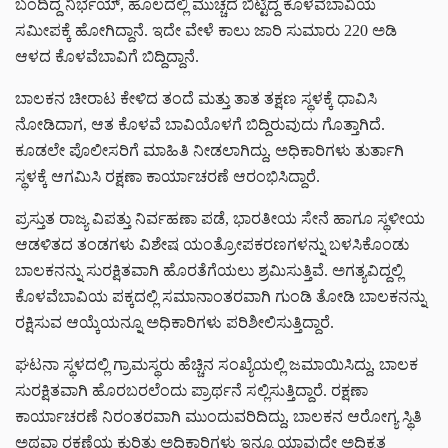
ಬಂದಿದ್ದ ನಿರ್ಭಯ್, ಹೊಲದಲ್ಲಿ ಮುಚ್ಚದೆ ಬಿಟ್ಟಿದ್ದ ಕೊಳವೆಬಾವಿಯ
ಸಮೀಪಕ್ಕೆ ಹೋಗಿದ್ದಾನೆ. ಇದೇ ವೇಳೆ ಕಾಲು ಜಾರಿ ಸುಮಾರು 220 ಅಡಿ
ಆಳದ ಕೊಳವೆಬಾವಿಗೆ ಬಿದ್ದಿದ್ದಾನೆ.
ಬಾಲಕನ ಚೀರಾಟ ಕೇಳಿದ ತಂದೆ ಮತ್ತು ತಾತ ತಕ್ಷಣ ಸ್ಥಳಕ್ಕೆ ಧಾವಿಸಿ
ನೋಡಿದಾಗ, ಆತ ಕೊಳವೆ ಬಾವಿಯೊಳಗೆ ಬಿದ್ದಿರುವುದು ಗೊತ್ತಾಗಿದೆ.
ಕೂಡಲೇ ಪೊಲೀಸರಿಗೆ ಮಾಹಿತಿ ನೀಡಲಾಗಿದ್ದು, ಅಧಿಕಾರಿಗಳು ತುರ್ತಾಗಿ
ಸ್ಥಳಕ್ಕೆ ಆಗಮಿಸಿ ರಕ್ಷಣಾ ಕಾರ್ಯಾಚರಣೆ ಆರಂಭಿಸಿದ್ದಾರೆ.
ಪ್ರಸ್ತುತ ರಾಜ್ಯ ವಿಪತ್ತು ನಿರ್ವಹಣಾ ಪಡೆ, ಭಾರತೀಯ ಸೇನೆ ಹಾಗೂ ಸ್ಥಳೀಯ
ಆಡಳಿತದ ತಂಡಗಳು ವಿಶೇಷ ಯಂತ್ರೋಪಕರಣಗಳನ್ನು ಬಳಸಿಕೊಂಡು
ಬಾಲಕನನ್ನು ಸುರಕ್ಷಿತವಾಗಿ ಹೊರತೆಗೆಯಲು ಶ್ರಮಿಸುತ್ತಿವೆ. ಅಗತ್ಯವಿದ್ದಲ್ಲಿ
ಕೊಳವೆಬಾವಿಯ ಪಕ್ಕದಲ್ಲಿ ಸಮಾನಾಂತರವಾಗಿ ಗುಂಡಿ ತೋಡಿ ಬಾಲಕನನ್ನು
ರಕ್ಷಿಸುವ ಆಯ್ಕೆಯನ್ನೂ ಅಧಿಕಾರಿಗಳು ಪರಿಶೀಲಿಸುತ್ತಿದ್ದಾರೆ.
ಘಟನಾ ಸ್ಥಳದಲ್ಲಿ ಗ್ರಾಮಸ್ಥರು ಹೆಚ್ಚಿನ ಸಂಖ್ಯೆಯಲ್ಲಿ ಜಮಾಯಿಸಿದ್ದು, ಬಾಲಕ
ಸುರಕ್ಷಿತವಾಗಿ ಹೊರಬರಲೆಂದು ಪ್ರಾರ್ಥನೆ ಸಲ್ಲಿಸುತ್ತಿದ್ದಾರೆ. ರಕ್ಷಣಾ
ಕಾರ್ಯಾಚರಣೆ ನಿರಂತರವಾಗಿ ಮುಂದುವರಿದಿದ್ದು, ಬಾಲಕನ ಆರೋಗ್ಯ ಸ್ಥಿತಿ
ಅಥವಾ ರಕ್ಷಣೆಯ ಕುರಿತು ಅಧಿಕಾರಿಗಳು ಇನ್ನೂ ಯಾವುದೇ ಅಧಿಕೃತ