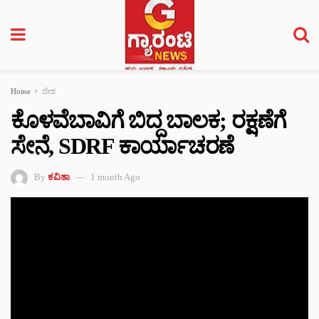
Home
ದೇಶ
ಕೊಳವೆಬಾವಿಗೆ ಬಿದ್ದ ಬಾಲಕ; ರಕ್ಷಣೆಗೆ
ಸೇನೆ, SDRF ಕಾರ್ಯಾಚರಣೆ
By
ಕವಿತಾ
1 month Ago