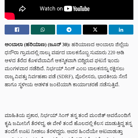
ಅಂಬಾಲಾ (ಹರಿಯಾಣ) (ಜೂನ್ 30):
ಹರಿಯಾಣದ ಅಂಬಾಲಾ ಜಿಲ್ಲೆಯ
ಧನೌರಾ ಗ್ರಾಮದಲ್ಲಿ ನಾಲ್ಕು ವರ್ಷದ ಬಾಲಕನೊಬ್ಬ ಸುಮಾರು 220 ಅಡಿ
ಆಳದ ತೆರೆದ ಕೊಳವೆಬಾವಿಗೆ ಆಕಸ್ಮಿಕವಾಗಿ ಬಿದ್ದಿರುವ ಘಟನೆ ಇಂದು
ಮಂಗಳವಾರ ನಡೆದಿದೆ. ನಿರ್ಭಯ್ ಸಿಂಗ್ ಎಂಬ ಬಾಲಕನನ್ನು ರಕ್ಷಿಸಲು
ರಾಜ್ಯ ವಿಪತ್ತು ನಿರ್ವಹಣಾ ಪಡೆ (SDRF), ಪೊಲೀಸರು, ಭಾರತೀಯ ಸೇನೆ
ಹಾಗೂ ಸ್ಥಳೀಯ ಆಡಳಿತ ಜಂಟಿಯಾಗಿ ಕಾರ್ಯಾಚರಣೆ ನಡೆಸುತ್ತಿವೆ.
ಮಾಹಿತಿಯ ಪ್ರಕಾರ, ನಿರ್ಭಯ್ ಸಿಂಗ್ ತನ್ನ ತಂದೆ ಮಂಜಿತ್ ಅವರೊಂದಿಗೆ
ಕೃಷಿ ಜಮೀನಿಗೆ ತೆರಳಿದ್ದ. ಈ ವೇಳೆ ತಂದೆ ಹೊಲದಲ್ಲಿ ಕೆಲಸ ಮಾಡುತ್ತಿದ್ದ ತನ್ನ
ತಂದೆಗೆ ಊಟ ನೀಡಲು ತೆರಳಿದ್ದರು. ಅವರ ಹಿಂದೆಯೇ ಆಟವಾಡುತ್ತಾ