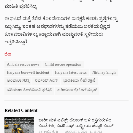
ಮಾಹಿತಿ ಪ್ರಕಟಿಸಿಲ್ಲ.
ಈ ಘಟನೆ ಮತ್ತೆ ತೆರೆದ ಕೊಳವೆಬಾವಿಗಳ ಸುರಕ್ಷತೆ ಕುರಿತು ಪ್ರಶ್ನೆಗಳನ್ನು
ಎಬ್ಬಿಸಿದ್ದು, ಇಂತಹ ಅಪಘಾತಗಳನ್ನು ತಡೆಯಲು ಬಳಕೆಯಲ್ಲಿಲ್ಲದ
ಕೊಳವೆಬಾವಿಗಳನ್ನು ಕಡ್ಡಾಯವಾಗಿ ಮುಚ್ಚುವಂತೆ ಸ್ಥಳೀಯರು
ಆಗ್ರಹಿಸಿದ್ದಾರೆ.
C
ದೇಶ
a
T
Ambala rescue news
Child rescue operation
t
a
e
Haryana borewell incident
Haryana latest news
Nirbhay Singh
g
g
s
ಅಂಬಾಲಾ ಸುದ್ದಿ
ನಿರ್ಭಯ್ ಸಿಂಗ್
ಭಾರತೀಯ ಸೇನೆ ರಕ್ಷಣೆ
o
:
r
ಹರಿಯಾಣ ಕೊಳವೆಬಾವಿ ಘಟನೆ
ಹರಿಯಾಣ ಬ್ರೇಕಿಂಗ್ ನ್ಯೂಸ್
i
e
s
:
Related Content
ಭಾರೀ ಮಳೆ ಎಫೆಕ್ಟ್‌: ಹೆಲಾಂಗ್ ಬಳಿ ರಸ್ತೆಗುರುಳಿದ
ಬಂಡೆಗಳು, ಬದರಿನಾಥ್‌ ರಾಷ್ಟ್ರೀಯ ಹೆದ್ದಾರಿ ಬಂದ್‌
BY
ಶಾಲಿನಿ ಕೆ. ಡಿ
AUGUST 6, 2026 - 11:15 PM