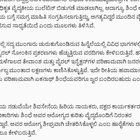
, ಈವರೆಗೆ ಆಸ್ಪತ್ರೆ ಆಡಳಿತದಿಂದಾಗಲಿ ಅಥವಾ ಉಪಮುಖ್ಯಮಂತ್ರಿಗಳ ಕಚ
ಕೃತ ವೈದ್ಯಕೀಯ ಬುಲೆಟಿನ್ ಬಿಡುಗಡೆ ಮಾಡಲಾಗಿಲ್ಲ. ಆದಾಗ್ಯೂ, ಶಿಂಧ
ಿಯ ಬಗ್ಗೆ ಸಮಗ್ರ ಮಾಹಿತಿ ಸಂಗ್ರಹಿಸಲಾಗುತ್ತಿದ್ದು, ಅಗತ್ಯವಿದ್ದರೆ ಮುಂದಿನ
ಟಿಸುವ ಸಾಧ್ಯತೆಯಿದೆ ಎಂದು ಮೂಲಗಳು ತಿಳಿಸಿವೆ.
್ಲಿ ಸದ್ಯ ಮುಂಗಾರು ಚುರುಕುಗೊಂಡಿರುವ ಹಿನ್ನೆಲೆಯಲ್ಲಿ ವಿವಿಧ ಭಾಗಗಳಲ್ಲ
ೈರಲ್ ಸೋಂಕಿನ ಪ್ರಕರಣಗಳು ಹೆಚ್ಚುತ್ತಿರುವ ವರದಿಗಳು ಕೇಳಿಬರುತ್ತಿವೆ
ೆಗಾಲದ ತೇವಾಂಶ ಮತ್ತು ವೈರಲ್ ಇನ್ಫೆಕ್ಷನ್‌ಗಳ ಪರಿಣಾಮವಾಗಿ ಜನರಲ್ಲ
ಲ್ಯ ಮುಂತಾದ ಲಕ್ಷಣಗಳು ಕಾಣಿಸಿಕೊಳ್ಳುತ್ತಿವೆ. ಇದೇ ರೀತಿಯ ಹವಾಮಾ
ಪರಿಣಾಮವಾಗಿ ಏಕನಾಥ್ ಶಿಂಧೆಯವರಿಗೂ ಜ್ವರ ಬಂದಿರಬಹುದು ಎಂ
ೆಯ ನಡುವೆಯೇ ಶಿವಸೇನೆಯ ಹಿರಿಯ ನಾಯಕರು, ಪಕ್ಷದ ಕಾರ್ಯಕರ್ತರ
ಕಾರಿಗಳು ಶಿಂಧೆ ಅವರ ಆರೋಗ್ಯದ ಕುರಿತು ವೈದ್ಯರೊಂದಿಗೆ ನಿರಂತರ
ದ್ದಾರೆ. ಅವರ ಆರೋಗ್ಯ ಶೀಘ್ರವಾಗಿ ಚೇತರಿಸಿಕೊಳ್ಳಲಿ ಎಂಬ ಹಾರೈಕೆಗಳ
ಕೇಳಿಬರುತ್ತಿವೆ.