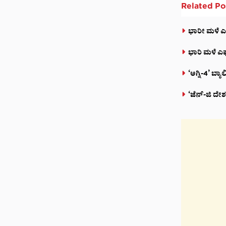
Related
Po
ಭಾರೀ ಮಳೆ ಎಫೆ
ಭಾರಿ ಮಳೆ ಎಫ
‘ಅಗ್ನಿ-4’ ಬ್ಯಾ
‘ಜೆನ್-ಜಿ ದ