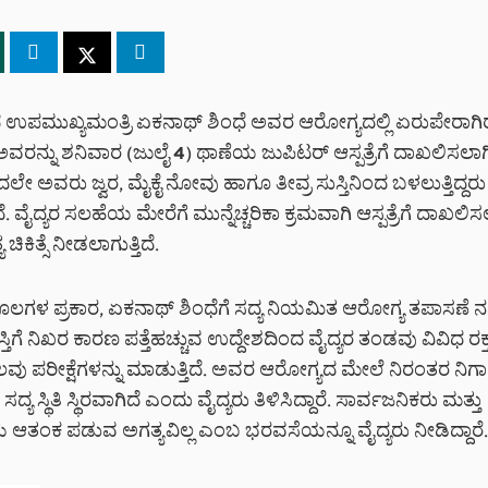
ದ ಉಪಮುಖ್ಯಮಂತ್ರಿ ಏಕನಾಥ್ ಶಿಂಧೆ ಅವರ ಆರೋಗ್ಯದಲ್ಲಿ ಏರುಪೇರಾಗ
ಿ ಅವರನ್ನು ಶನಿವಾರ (ಜುಲೈ 4) ಥಾಣೆಯ ಜುಪಿಟರ್ ಆಸ್ಪತ್ರೆಗೆ ದಾಖಲಿಸಲಾಗ
ದಲೇ ಅವರು ಜ್ವರ, ಮೈಕೈ ನೋವು ಹಾಗೂ ತೀವ್ರ ಸುಸ್ತಿನಿಂದ ಬಳಲುತ್ತಿದ್ದರ
. ವೈದ್ಯರ ಸಲಹೆಯ ಮೇರೆಗೆ ಮುನ್ನೆಚ್ಚರಿಕಾ ಕ್ರಮವಾಗಿ ಆಸ್ಪತ್ರೆಗೆ ದಾಖಲಿಸಲಾ
ಚಿಕಿತ್ಸೆ ನೀಡಲಾಗುತ್ತಿದೆ.
ೂಲಗಳ ಪ್ರಕಾರ, ಏಕನಾಥ್ ಶಿಂಧೆಗೆ ಸದ್ಯ ನಿಯಮಿತ ಆರೋಗ್ಯ ತಪಾಸಣೆ ನಡೆ
ುಸ್ತಿಗೆ ನಿಖರ ಕಾರಣ ಪತ್ತೆಹಚ್ಚುವ ಉದ್ದೇಶದಿಂದ ವೈದ್ಯರ ತಂಡವು ವಿವಿಧ ರಕ್ತ
ವು ಪರೀಕ್ಷೆಗಳನ್ನು ಮಾಡುತ್ತಿದೆ. ಅವರ ಆರೋಗ್ಯದ ಮೇಲೆ ನಿರಂತರ ನಿಗಾ
 ಸದ್ಯ ಸ್ಥಿತಿ ಸ್ಥಿರವಾಗಿದೆ ಎಂದು ವೈದ್ಯರು ತಿಳಿಸಿದ್ದಾರೆ. ಸಾರ್ವಜನಿಕರು ಮತ್ತು
ಆತಂಕ ಪಡುವ ಅಗತ್ಯವಿಲ್ಲ ಎಂಬ ಭರವಸೆಯನ್ನೂ ವೈದ್ಯರು ನೀಡಿದ್ದಾರೆ.