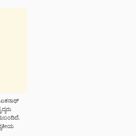
ವ ಏಕನಾಥ್
ೈದ್ಯರು
ಿದುಬಂದಿದೆ.
ದ್ಯಕೀಯ