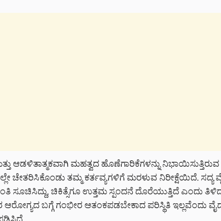
ು ಆಡಳಿತಾತ್ಮಕವಾಗಿ ಮಹತ್ವದ ಹೊಣೆಗಾರಿಕೆಗಳನ್ನು ನಿಭಾಯಿಸುತ್ತಿರು
ಲ್ಲೇ ಚೇತರಿಸಿಕೊಂಡು ತಮ್ಮ ಕರ್ತವ್ಯಗಳಿಗೆ ಮರಳುವ ನಿರೀಕ್ಷೆಯಿದೆ. ಸದ್ಯ ವ
ಾಂತಿ ಸೂಚಿಸಿದ್ದು, ಚಿಕಿತ್ಸೆಗೂ ಉತ್ತಮ ಸ್ಪಂದನೆ ದೊರೆಯುತ್ತಿದೆ ಎಂದು ತಿಳ
 ಆರೋಗ್ಯದ ಬಗ್ಗೆ ಗಂಭೀರ ಆತಂಕಪಡಬೇಕಾದ ಪರಿಸ್ಥಿತಿ ಇಲ್ಲವೆಂದು ವೈ
ಡಿಸಿದೆ.