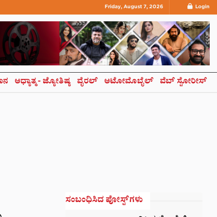
Friday, August 7, 2026
Login
ಞಾನ
ಆಧ್ಯಾತ್ಮ- ಜ್ಯೋತಿಷ್ಯ
ವೈರಲ್
ಆಟೋಮೊಬೈಲ್
ವೆಬ್ ಸ್ಟೋರೀಸ್
ಸಂಬಂಧಿಸಿದ ಪೋಸ್ಟ್‌ಗಳು