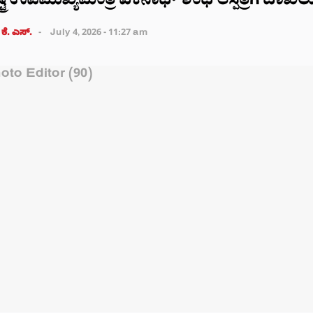
್ರ ಉಪಮುಖ್ಯಮಂತ್ರಿ ಏಕನಾಥ್ ಶಿಂಧೆ ಆಸ್ಪತ್ರೆಗೆ ದಾಖಲ
 ಕೆ. ಎಸ್.
July 4, 2026 - 11:27 am