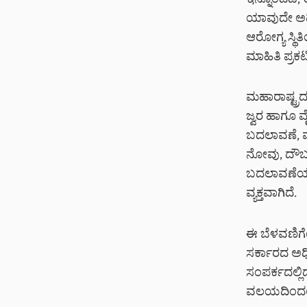
ಇನ್ನೊಂದೆಡೆ
ಯಾವುದೇ ಅಧಿ
ಆರೋಗ್ಯ ಸ್ಥಿತ
ಮಾಹಿತಿ ಪ್ರಕ
ಮಹಾರಾಷ್ಟ್ರದಲ
ಜ್ವರ ಹಾಗೂ ವ
ಬದಲಾವಣೆ, ಮಳ
ನೋವು, ದೌರ್ಬ
ಬದಲಾವಣೆಯ 
ವ್ಯಕ್ತವಾಗಿದೆ.
ಈ ಬೆಳವಣಿಗ
ಸರ್ಕಾರದ ಅಧಿ
ಸಂಪರ್ಕದಲ್ಲಿ
ವಲಯದಿಂದಲೂ 