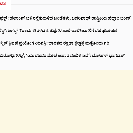
sts
ಕ್ಟ್‌: ಹೆಲಾಂಗ್ ಬಳಿ ರಸ್ತೆಗುರುಳಿದ ಬಂಡೆಗಳು, ಬದರಿನಾಥ್‌ ರಾಷ್ಟ್ರೀಯ ಹೆದ್ದಾರಿ ಬಂದ್‌
ೆಕ್ಟ್: ಆಗಸ್ಟ್ 7ರಂದು ಕೇರಳದ 4 ಜಿಲ್ಲೆಗಳ ಶಾಲೆ-ಕಾಲೇಜುಗಳಿಗೆ ರಜೆ ಘೋಷಣೆ
ಲಿಸ್ಟಿಕ್ ಕ್ಷಿಪಣಿ ಪ್ರಯೋಗ ಯಶಸ್ವಿ: ಭಾರತದ ರಕ್ಷಣಾ ಕ್ಷೇತ್ರಕ್ಕೆ ಮತ್ತೊಂದು ಗರಿ
ೇಶವಿರೋಧಿಗಳಲ್ಲ’, ‘ಯುವಜನರ ಮೇಲೆ ಅಪಾರ ನಂಬಿಕೆ ಇದೆ’: ಮೋಹನ್ ಭಾಗವತ್