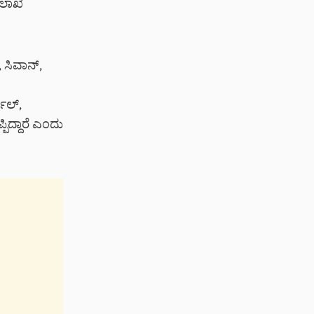
ಇಲಾಖೆ
, ಸಿವಾನ್,
ವಾಲ್,
ಪಿದ್ದಾರೆ ಎಂದು