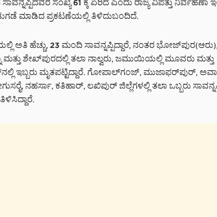
ವನ್ನಪ್ಪಿದವರ ಸಂಖ್ಯೆ 61 ಕ್ಕೆ ಏರಿದೆ ಎಂದು ರಾಜ್ಯ ವಿಪತ್ತು ನಿರ್ವಹಣಾ 
ಡುಗಡೆ ಮಾಡಿದ ಪ್ರಕಟಣೆಯಲ್ಲಿ ತಿಳಿದುಬಂದಿದೆ.
ಲ್ಲಿ ಅತಿ ಹೆಚ್ಚು, 23 ಮಂದಿ ಸಾವನ್ನಪ್ಪಿದ್ದಾರೆ, ನಂತರ ಭೋಜ್‌ಪುರ(ಆರು)
 ಮತ್ತು ಶೇಖ್‌ಪುರದಲ್ಲಿ ತಲಾ ನಾಲ್ವರು, ಜಮುಯಿಯಲ್ಲಿ ಮೂವರು ಮತ್ತು
ನಲ್ಲಿ ಇಬ್ಬರು ಮೃತಪಟ್ಟಿದ್ದಾರೆ. ಗೋಪಾಲ್‌ಗಂಜ್, ಮುಜಾಫರ್‌ಪುರ್, ಅರ್
ುಸರೈ, ನಹರ್ಸಾ, ಕತಿಹಾರ್, ಲಖಿಪುರ್ ಜಿಲ್ಲೆಗಳಲ್ಲಿ ತಲಾ ಒಬ್ಬರು ಸಾವನ್ನಪ್
ಳಿಸಿದ್ದಾರೆ.