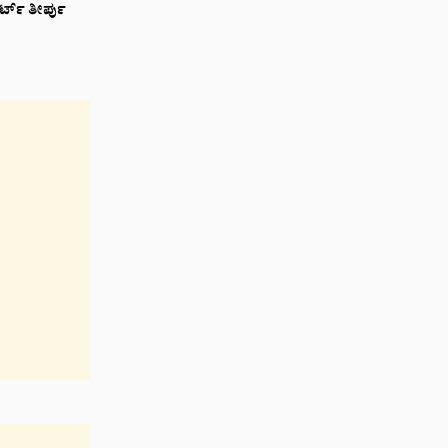
್ಟ್ ತೀರ್ಪು