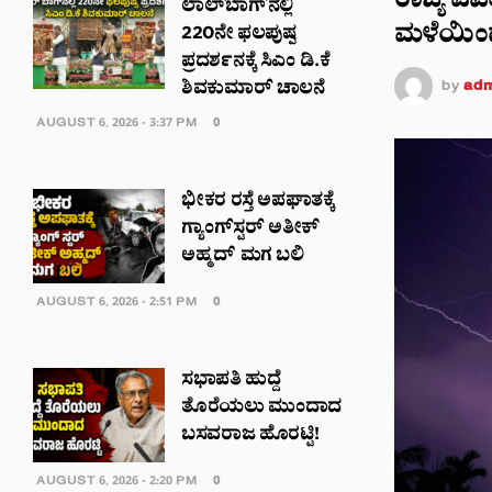
ರಾಜ್ಯ ವಿಪ
ಲಾಲ್‌ಬಾಗ್‌ನಲ್ಲಿ
ಮಳೆಯಿಂದ
220ನೇ ಫಲಪುಷ್ಪ
ಪ್ರದರ್ಶನಕ್ಕೆ ಸಿಎಂ ಡಿ.ಕೆ
by
adm
ಶಿವಕುಮಾರ್ ಚಾಲನೆ
AUGUST 6, 2026 - 3:37 PM
0
ಭೀಕರ ರಸ್ತೆ ಅಪಘಾತಕ್ಕೆ
ಗ್ಯಾಂಗ್‌ಸ್ಟರ್ ಅತೀಕ್
ಅಹ್ಮದ್ ಮಗ ಬಲಿ
AUGUST 6, 2026 - 2:51 PM
0
ಸಭಾಪತಿ ಹುದ್ದೆ
ತೊರೆಯಲು ಮುಂದಾದ
ಬಸವರಾಜ ಹೊರಟ್ಟಿ!
AUGUST 6, 2026 - 2:20 PM
0