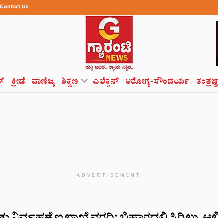
Contact Us
ಸ್
ಕ್ರೀಡೆ
ವಾಣಿಜ್ಯ
ಶಿಕ್ಷಣ
ಎಲೆಕ್ಷನ್
ಆರೋಗ್ಯ-ಸೌಂದರ್ಯ
ತಂತ್ರಜ್
ADVERTISEMENT