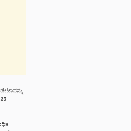
ದ ಡೇಟಾವನ್ನು
ೆ 23
ಂಧಿತ