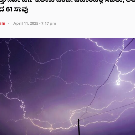
ತ್ತು ನಿರ್ವಹಣೆ ಇಲಾಖೆ ವರದಿ: ಬಿಹಾರದಲ್ಲಿ ಸಿಡಿಲು, ಆಲಿ
 61 ಸಾವು
in
April 11, 2025 - 7:17 pm