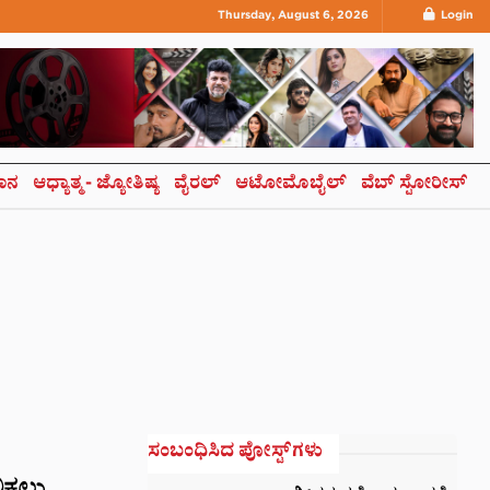
Thursday, August 6, 2026
Login
ಞಾನ
ಆಧ್ಯಾತ್ಮ- ಜ್ಯೋತಿಷ್ಯ
ವೈರಲ್
ಆಟೋಮೊಬೈಲ್
ವೆಬ್ ಸ್ಟೋರೀಸ್
ಸಂಬಂಧಿಸಿದ ಪೋಸ್ಟ್‌ಗಳು