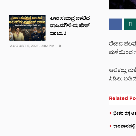
ಏಳು ಸಮುದ್ರ ದಾಟಿದ
ರಾಜಮೌಳಿ-ಮಹೇಶ್
ಬಾಬು..!
ದೇಶದ ಹಲವು ಕ
AUGUST 6, 2026 - 2:02 PM
0
ಮಳೆಯಿಂದ ಸಾವನ
ಆಲಿಕಲ್ಲು ಮಳೆ
ಸಿಡಿಲು ಬಡಿದು
Related
Po
ಭೀಕರ ರಸ್ತೆ ಅ
ಕಾರವಾರದಲ್ಲ