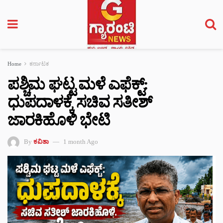
Home
ಕರ್ನಾಟಕ
ಪಶ್ಚಿಮ ಘಟ್ಟ ಮಳೆ ಎಫೆಕ್ಟ್:
ಧುಪದಾಳಕ್ಕೆ ಸಚಿವ ಸತೀಶ್
ಜಾರಕಿಹೊಳಿ ಭೇಟಿ
By
ಕವಿತಾ
1 month Ago