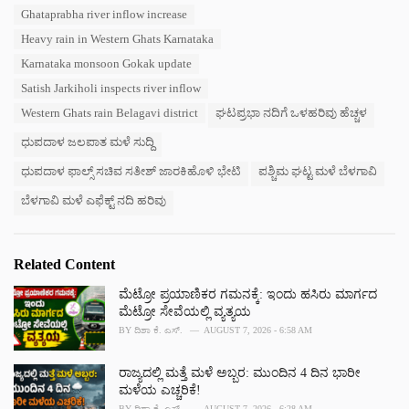
T
Ghataprabha river inflow increase
t
a
e
Heavy rain in Western Ghats Karnataka
g
g
s
Karnataka monsoon Gokak update
o
:
r
Satish Jarkiholi inspects river inflow
i
Western Ghats rain Belagavi district
ಘಟಪ್ರಭಾ ನದಿಗೆ ಒಳಹರಿವು ಹೆಚ್ಚಳ
e
s
ಧುಪದಾಳ ಜಲಪಾತ ಮಳೆ ಸುದ್ದಿ
:
ಧುಪದಾಳ ಫಾಲ್ಸ್ ಸಚಿವ ಸತೀಶ್ ಜಾರಕಿಹೊಳಿ ಭೇಟಿ
ಪಶ್ಚಿಮ ಘಟ್ಟ ಮಳೆ ಬೆಳಗಾವಿ
ಬೆಳಗಾವಿ ಮಳೆ ಎಫೆಕ್ಟ್ ನದಿ ಹರಿವು
Related Content
ಮೆಟ್ರೋ ಪ್ರಯಾಣಿಕರ ಗಮನಕ್ಕೆ: ಇಂದು ಹಸಿರು ಮಾರ್ಗದ
ಮೆಟ್ರೋ ಸೇವೆಯಲ್ಲಿ ವ್ಯತ್ಯಯ
BY
ದಿಶಾ ಕೆ. ಎಸ್.
AUGUST 7, 2026 - 6:58 AM
ರಾಜ್ಯದಲ್ಲಿ ಮತ್ತೆ ಮಳೆ ಅಬ್ಬರ: ಮುಂದಿನ 4 ದಿನ ಭಾರೀ
ಮಳೆಯ ಎಚ್ಚರಿಕೆ!
BY
ದಿಶಾ ಕೆ. ಎಸ್.
AUGUST 7, 2026 - 6:28 AM