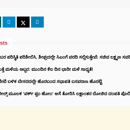
sts
ರ ಪರಿಸ್ಥಿತಿ ಪರಿಶೀಲಿಸಿ, ಶೀಘ್ರದಲ್ಲೇ ಸಿಎಂಗೆ ವರದಿ ಸಲ್ಲಿಸುತ್ತೇವೆ: ಸಚಿವ ಲಕ್ಷ್ಮಣ ಸವದ
ಮತ್ತೆ ಮಳೆಯ ಅಬ್ಬರ: ಮುಂದಿನ ಕೆಲ ದಿನ ಭಾರೀ ಮಳೆ ಸಾಧ್ಯತೆ!
ಿ ಭೇಟಿ ಬಳಿಕ ಬೇಸರದಲ್ಲೇ ಹೊರಬಂದ ಸಭಾಪತಿ ಬಸವರಾಜ ಹೊರಟ್ಟಿ
ಾಂ ರೀಲ್ಸ್‌ ಮೂಲಕ ‘ವರ್ಕ್ ಫ್ರಂ ಹೋಂ’ ಆಸೆ ತೋರಿಸಿ ಲಕ್ಷಾಂತರ ದೋಚಿದ ದಂಪತಿ ಪೊಲ