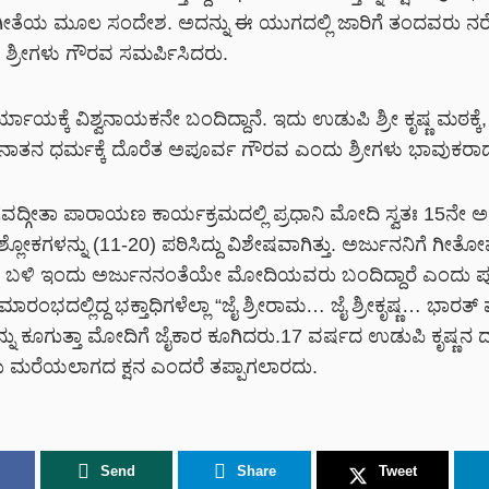
ೀತೆಯ ಮೂಲ ಸಂದೇಶ. ಅದನ್ನು ಈ ಯುಗದಲ್ಲಿ ಜಾರಿಗೆ ತಂದವರು ನರ
ಗೆ ಶ್ರೀಗಳು ಗೌರವ ಸಮರ್ಪಿಸಿದರು.
್ಯಾಯಕ್ಕೆ ವಿಶ್ವನಾಯಕನೇ ಬಂದಿದ್ದಾನೆ. ಇದು ಉಡುಪಿ ಶ್ರೀ ಕೃಷ್ಣ ಮಠಕ್ಕೆ,
ೆ, ಸನಾತನ ಧರ್ಮಕ್ಕೆ ದೊರೆತ ಅಪೂರ್ವ ಗೌರವ ಎಂದು ಶ್ರೀಗಳು ಭಾವುಕರಾ
ಗವದ್ಗೀತಾ ಪಾರಾಯಣ ಕಾರ್ಯಕ್ರಮದಲ್ಲಿ ಪ್ರಧಾನಿ ಮೋದಿ ಸ್ವತಃ 15ನೇ 
ಲೋಕಗಳನ್ನು (11-20) ಪಠಿಸಿದ್ದು ವಿಶೇಷವಾಗಿತ್ತು. ಅರ್ಜುನನಿಗೆ ಗೀ
ಣನ ಬಳಿ ಇಂದು ಅರ್ಜುನನಂತೆಯೇ ಮೋದಿಯವರು ಬಂದಿದ್ದಾರೆ ಎಂದು ಪುತ್ತ
ಸಮಾರಂಭದಲ್ಲಿದ್ದ ಭಕ್ತಾಧಿಗಳೆಲ್ಲಾ “ಜೈ ಶ್ರೀರಾಮ… ಜೈ ಶ್ರೀಕೃಷ್ಣ… ಭಾರತ್ 
ು ಕೂಗುತ್ತಾ ಮೋದಿಗೆ ಜೈಕಾರ ಕೂಗಿದರು.17 ವರ್ಷದ ಉಡುಪಿ ಕೃಷ್ಣನ 
 ಮರೆಯಲಾಗದ ಕ್ಷನ ಎಂದರೆ ತಪ್ಪಾಗಲಾರದು.
Send
Share
Tweet