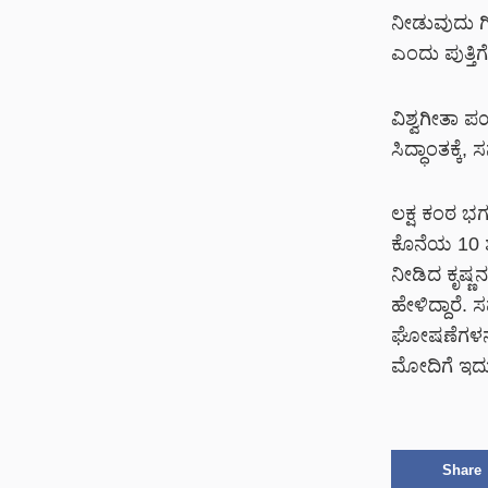
ನೀಡುವುದು ಗ
ಎಂದು ಪುತ್ತಿ
ವಿಶ್ವಗೀತಾ ಪರ
ಸಿದ್ಧಾಂತಕ್ಕ
ಲಕ್ಷ ಕಂಠ ಭ
ಕೊನೆಯ 10 ಶ್
ನೀಡಿದ ಕೃಷ್
ಹೇಳಿದ್ದಾರೆ. 
ಘೋಷಣೆಗಳನ್ನ
ಮೋದಿಗೆ ಇದು
Share