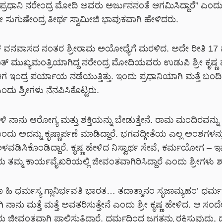
್ರಕ್ಕೆ ಪ್ರಧಾನಿ ನರೇಂದ್ರ ಮೋದಿ ಅವರು ಅರ್ಜುನನಂತೆ ಆಗಮಿಸಿದ್ದಾರೆ” ಎಂದು ಪ
 ಸುಗುಣೇಂದ್ರ ತೀರ್ಥ ಸ್ವಾಮೀಜಿ ಭಾವುಕವಾಗಿ ಹೇಳಿದರು.
ಳ ವನವಾಸದ ನಂತರ ಶ್ರೀರಾಮ ಅಯೋಧ್ಯೆಗೆ ಮರಳಿದ. ಅದೇ ರೀತಿ 17
ತ್ ಮುಖ್ಯಮಂತ್ರಿಯಾಗಿದ್ದ ನರೇಂದ್ರ ಮೋದಿಯವರು ಉಡುಪಿ ಶ್ರೀ ಕೃಷ್ಣ ಮ
ಆಗ ಇಂದ್ರ ಪರ್ಯಾಯ ನಡೆಯುತ್ತಿತ್ತು. ಇಂದು ಪ್ರಧಾನಿಯಾಗಿ ಮತ್ತೆ ಬಂದಿ
 ಎಂದು ಶ್ರೀಗಳು ನೆನಪಿಸಿಕೊಟ್ಟರು.
 ಬಳಿ ನಾನು ಆರೋಗ್ಯ ಮತ್ತು ಶಕ್ತಿಯನ್ನು ಬೇಡುತ್ತೇನೆ. ರಾಮ ಮಂದಿರವನ್ನು ಪ್ರ
ಬಂದು ಅದನ್ನು ಕೃಷ್ಣಾರ್ಪಣೆ ಮಾಡಿದ್ದಾರೆ. ಭಗವದ್ಗೀತೆಯ ಎಲ್ಲ ಅಂಶಗಳನ್ನ
ಳವಡಿಸಿಕೊಂಡಿದ್ದಾರೆ. ಕೃಷ್ಣ ಹೇಳಿದ ನಿಸ್ವಾರ್ಥ ಸೇವೆ, ಕರ್ಮಯೋಗ – ಇವ
್ಮ ಕಾರ್ಯವೈಖರಿಯಲ್ಲಿ ಜೀವಂತವಾಗಿರಿಸಿದ್ದಾರೆ ಎಂದು ಶ್ರೀಗಳು ಶ್ಲ
ಿ ಧರ್ಮಸ್ಯ ಗ್ಲಾನಿರ್ಭವತಿ ಭಾರತ… ತದಾತ್ಮಾನಂ ಸೃಜಾಮ್ಯಹಂ’ ಧರ್ಮ
ಿ ನಾನು ಮತ್ತೆ ಮತ್ತೆ ಅವತರಿಸುತ್ತೇನೆ ಎಂದು ಶ್ರೀ ಕೃಷ್ಣ ಹೇಳಿದ. ಆ ಸಂದ
ಂತವಾಗಿ ಪಾಲಿಸುತ್ತಿದ್ದಾರೆ. ಧರ್ಮದಿಂದ ಜಗತ್ತನ್ನು ರಕ್ಷಿಸುವುದು, ದುಷ್ಟ