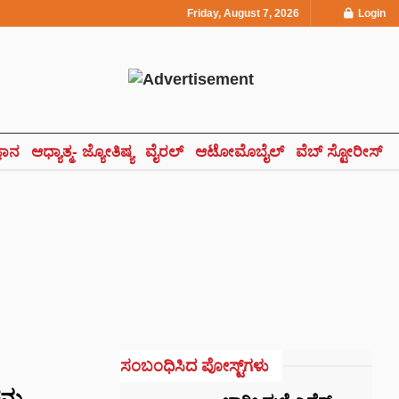
Friday, August 7, 2026
Login
್ಞಾನ
ಆಧ್ಯಾತ್ಮ- ಜ್ಯೋತಿಷ್ಯ
ವೈರಲ್
ಆಟೋಮೊಬೈಲ್
ವೆಬ್ ಸ್ಟೋರೀಸ್
ಸಂಬಂಧಿಸಿದ ಪೋಸ್ಟ್‌ಗಳು
್ನು