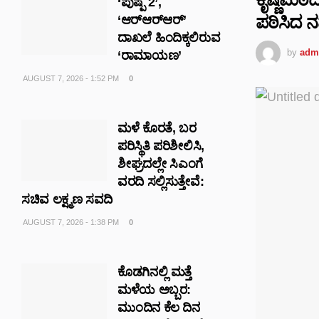
‘ಪುಷ್ಪ 2’,
ಪಠಿಸಿದ
‘ಆರ್‌ಆರ್‌ಆರ್’
ದಾಖಲೆ ಹಿಂದಿಕ್ಕಲಿರುವ
by
adm
‘ರಾಮಾಯಣ’
AUGUST 7, 2026 - 1:52 PM
0
ಮಳೆ ಕೊರತೆ, ಬರ
ಪರಿಸ್ಥಿತಿ ಪರಿಶೀಲಿಸಿ,
ಶೀಘ್ರದಲ್ಲೇ ಸಿಎಂಗೆ
ವರದಿ ಸಲ್ಲಿಸುತ್ತೇವೆ:
ಸಚಿವ ಲಕ್ಷ್ಮಣ ಸವದಿ
AUGUST 7, 2026 - 1:38 PM
0
ಕೊಡಗಿನಲ್ಲಿ ಮತ್ತೆ
ಮಳೆಯ ಅಬ್ಬರ:
ಮುಂದಿನ ಕೆಲ ದಿನ