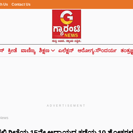
th Us
Contact Us
ಸ್
ಕ್ರೀಡೆ
ವಾಣಿಜ್ಯ
ಶಿಕ್ಷಣ
ಎಲೆಕ್ಷನ್
ಆರೋಗ್ಯ-ಸೌಂದರ್ಯ
ತಂತ್ರಜ
ADVERTISEMENT
 News
ಲ್ಲಿ ಗೀತೆಯ 15ನೇ ಅಧ್ಯಾಯದ ಕಡೆಯ 10 ಶ್ಲೋಕಗಳನ