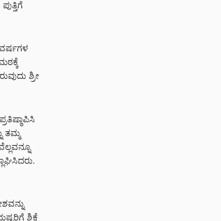
ುತ್ತಿಗೆ
 ವರ್ಷಗಳ
ಠಕ್ಕೆ
ರುವುದು ಶ್ರೀ
ತಿಷ್ಠಾಪಿಸಿ
ು ತಮ್ಮ
ೆಲ್ಲವನ್ನೂ
ಾಘಿಸಿದರು.
ೇಶವನ್ನು
ರಿಗೆ ಶಿಕ್ಷೆ