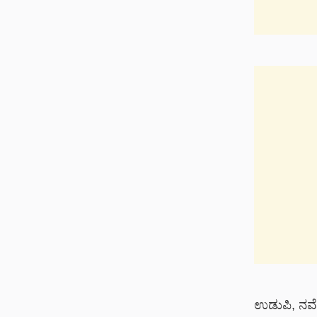
ಉಡುಪಿ, ನವೆಂ