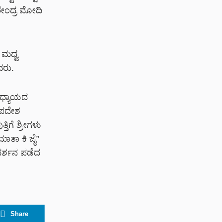
ೇಂದ್ರ ಮೋದಿ
 ಮಧ್ವ
ದರು.
ಅಧ್ಯಾಯದ
ತೋಪದೇಶ
ಿಗೆ ಶ್ರೀಗಳು
ಮಾತಾ ಕಿ ಜೈ”
ದರ್ಶನ ಪಡೆದ
Share