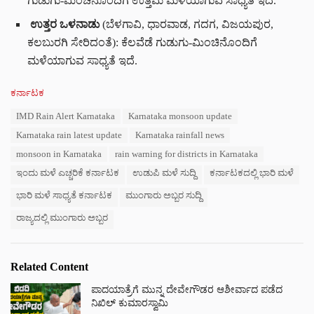
ಗುಡುಗು-ಮಿಂಚಿನೊಂದಿಗೆ ಉತ್ತಮ ಮಳೆಯಾಗುವ ಸಾಧ್ಯತೆ ಇದೆ.
ಉತ್ತರ ಒಳನಾಡು
(ಬೆಳಗಾವಿ, ಧಾರವಾಡ, ಗದಗ, ವಿಜಯಪುರ,
ಕಲಬುರಗಿ ಸೇರಿದಂತೆ): ಕೆಲವೆಡೆ ಗುಡುಗು-ಮಿಂಚಿನೊಂದಿಗೆ
ಮಳೆಯಾಗುವ ಸಾಧ್ಯತೆ ಇದೆ.
C
ಕರ್ನಾಟಕ
a
T
IMD Rain Alert Karnataka
Karnataka monsoon update
t
a
e
Karnataka rain latest update
Karnataka rainfall news
g
g
s
monsoon in Karnataka
rain warning for districts in Karnataka
o
:
r
ಇಂದು ಮಳೆ ಎಚ್ಚರಿಕೆ ಕರ್ನಾಟಕ
ಉಡುಪಿ ಮಳೆ ಸುದ್ದಿ
ಕರ್ನಾಟಕದಲ್ಲಿ ಭಾರಿ ಮಳೆ
i
e
ಭಾರಿ ಮಳೆ ಸಾಧ್ಯತೆ ಕರ್ನಾಟಕ
ಮುಂಗಾರು ಅಬ್ಬರ ಸುದ್ದಿ
s
ರಾಜ್ಯದಲ್ಲಿ ಮುಂಗಾರು ಅಬ್ಬರ
:
Related Content
ಪಾದಯಾತ್ರೆಗೆ ಮುನ್ನ ದೇವೇಗೌಡರ ಆಶೀರ್ವಾದ ಪಡೆದ
ನಿಖಿಲ್ ಕುಮಾರಸ್ವಾಮಿ