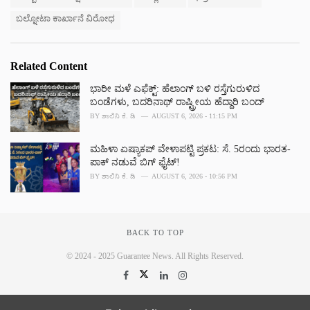
g
s
o
ಬಲ್ನೋಟಾ ಕಾರ್ಖಾನೆ ವಿರೋಧ
:
r
i
e
s
Related Content
:
ಭಾರೀ ಮಳೆ ಎಫೆಕ್ಟ್‌: ಹೆಲಾಂಗ್ ಬಳಿ ರಸ್ತೆಗುರುಳಿದ
ಬಂಡೆಗಳು, ಬದರಿನಾಥ್‌ ರಾಷ್ಟ್ರೀಯ ಹೆದ್ದಾರಿ ಬಂದ್‌
BY
ಶಾಲಿನಿ ಕೆ. ಡಿ
AUGUST 6, 2026 - 11:15 PM
ಮಹಿಳಾ ಏಷ್ಯಾಕಪ್ ವೇಳಾಪಟ್ಟಿ ಪ್ರಕಟ: ಸೆ. 5ರಂದು ಭಾರತ-
ಪಾಕ್‌ ನಡುವೆ ಬಿಗ್ ಫೈಟ್!
BY
ಶಾಲಿನಿ ಕೆ. ಡಿ
AUGUST 6, 2026 - 10:56 PM
BACK TO TOP
© 2024 - 2025 Guarantee News. All Rights Reserved.