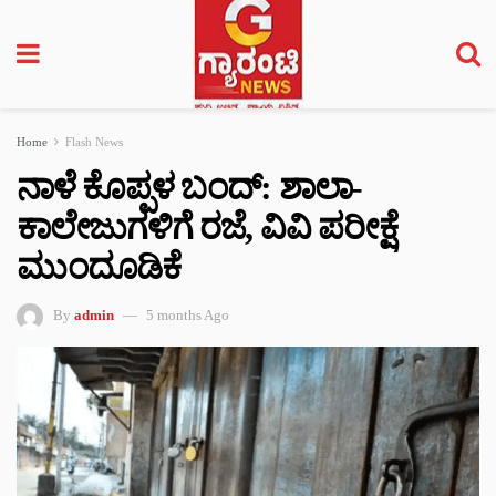
Home
Flash News
ನಾಳೆ ಕೊಪ್ಪಳ ಬಂದ್‌: ಶಾಲಾ-
ಕಾಲೇಜುಗಳಿಗೆ ರಜೆ, ವಿವಿ ಪರೀಕ್ಷೆ
ಮುಂದೂಡಿಕೆ
By
admin
5 months Ago