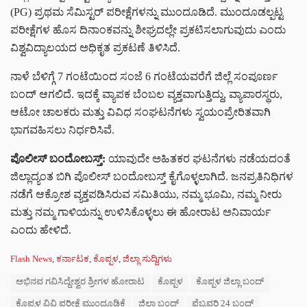
(PG) ಪ್ರಥಮ ಸೆಮಿಸ್ಟರ್ ಪರೀಕ್ಷೆಗಳನ್ನು ಮುಂದೂಡಿದೆ. ಮುಂದೂಡಲ್ಪಟ್ಟ
ಪರೀಕ್ಷೆಗಳ ಹೊಸ ದಿನಾಂಕವನ್ನು ಶೀಘ್ರದಲ್ಲೇ ಪ್ರಕಟಿಸಲಾಗುವುದು ಎಂದು
ವಿಶ್ವವಿದ್ಯಾಲಯದ ಅಧಿಕೃತ ಪ್ರಕಟಣೆ ತಿಳಿಸಿದೆ.
ನಾಳೆ ಬೆಳಿಗ್ಗೆ 7 ಗಂಟೆಯಿಂದ ಸಂಜೆ 6 ಗಂಟೆಯವರೆಗೆ ಜಿಲ್ಲೆ ಸಂಪೂರ್ಣ
ಬಂದ್ ಆಗಲಿದೆ. ಇದಕ್ಕೆ ವ್ಯಾಪಕ ಬೆಂಬಲ ವ್ಯಕ್ತವಾಗುತ್ತಿದ್ದು, ವ್ಯಾಪಾರಸ್ಥರು,
ಆಟೋ ಚಾಲಕರು ಮತ್ತು ವಿವಿಧ ಸಂಘಟನೆಗಳು ಸ್ವಯಂಪ್ರೇರಿತವಾಗಿ
ಭಾಗವಹಿಸಲು ನಿರ್ಧರಿಸಿವೆ.
ಪೊಲೀಸ್ ಬಂದೋಬಸ್ತ್:
ಯಾವುದೇ ಅಹಿತಕರ ಘಟನೆಗಳು ನಡೆಯದಂತೆ
ಜಿಲ್ಲಾದ್ಯಂತ ಬಿಗಿ ಪೊಲೀಸ್ ಬಂದೋಬಸ್ತ್ ಕೈಗೊಳ್ಳಲಾಗಿದೆ. ಜನಪ್ರತಿನಿಧಿಗಳ
ನಡೆಗೆ ಆಕ್ರೋಶ ವ್ಯಕ್ತಪಡಿಸಿರುವ ಸಮಿತಿಯು, ನಮ್ಮ ಭೂಮಿ, ನಮ್ಮ ನೀರು
ಮತ್ತು ನಮ್ಮ ಗಾಳಿಯನ್ನು ಉಳಿಸಿಕೊಳ್ಳಲು ಈ ಹೋರಾಟ ಅನಿವಾರ್ಯ
ಎಂದು ಹೇಳಿದೆ.
C
Flash News
,
ಕರ್ನಾಟಕ
,
ಕೊಪ್ಪಳ
,
ಜಿಲ್ಲಾ ಸುದ್ದಿಗಳು
a
T
ಅಭಿನವ ಗವಿಸಿದ್ದೇಶ್ವರ ಶ್ರೀಗಳ ಹೋರಾಟ
ಕೊಪ್ಪಳ
ಕೊಪ್ಪಳ ಜಿಲ್ಲಾ ಬಂದ್
t
a
e
ಕೊಪ್ಪಳ ವಿವಿ ಪರೀಕ್ಷೆ ಮುಂದೂಡಿಕೆ
ಜಿಲ್ಲಾ ಬಂದ್
ಫೆಬ್ರವರಿ 24 ಬಂದ್
g