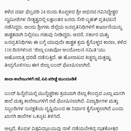
ಕಳೆದ ವರ್ಷ ಫೆಬ್ರವರಿ 24 ರಂದು ಕೊಪ್ಪಳದ ಶ್ರೀ ಅಭಿನವ ಗವಿಸಿದ್ದೇಶ್ವರ
ಸ್ವಾಮೀಜಿಗಳ ನೇತೃತ್ವದಲ್ಲಿ ಲಕ್ಷಾಂತರ ಜನರು ಸೇರಿ ಬೃಹತ್ ಪ್ರತಿಭಟನೆ
ನಡೆಸಿದ್ದರು. ಅಂದು ಶ್ರೀಗಳು ಜಿಲ್ಲೆಯ ಜನಪ್ರತಿನಿಧಿಗಳಿಗೆ ಕಾರ್ಖಾನೆಯನ್ನು
ಶಾಶ್ವತವಾಗಿ ನಿಲ್ಲಿಸಲು ಗಡುವು ನೀಡಿದ್ದರು. ಆದರೆ, ಸರ್ಕಾರ ಮತ್ತು
ಜನಪ್ರತಿನಿಧಿಗಳು ಈ ಬಗ್ಗೆ ಯಾವುದೇ ಶಾಶ್ವತ ಕ್ರಮ ಕೈಗೊಳ್ಳದ ಕಾರಣ, ಕಳೆದ
116 ದಿನಗಳಿಂದ ‘ಜಿಲ್ಲಾ ಬಚಾವೋ ಆಂದೋಲನ ಸಮಿತಿ’ಯು
ಅಹೋರಾತ್ರಿ ಧರಣಿ ನಡೆಸುತ್ತಿದೆ. ಈ ಹೋರಾಟದ ಕಿಚ್ಚನ್ನು ಮತ್ತಷ್ಟು
ತೀವ್ರಗೊಳಿಸಲು ಈಗ ಜಿಲ್ಲಾ ಬಂದ್ ಘೋಷಿಸಲಾಗಿದೆ.
ಶಾಲಾ-ಕಾಲೇಜುಗಳಿಗೆ ರಜೆ, ವಿವಿ ಪರೀಕ್ಷೆ ಮುಂದೂಡಿಕೆ
ಬಂದ್ ಹಿನ್ನೆಲೆಯಲ್ಲಿ ಮುನ್ನೆಚ್ಚರಿಕಾ ಕ್ರಮವಾಗಿ ಜಿಲ್ಲಾ ಕೇಂದ್ರದ ಎಲ್ಲಾ ಖಾಸಗಿ
ಶಾಲೆ ಮತ್ತು ಕಾಲೇಜುಗಳಿಗೆ ರಜೆ ಘೋಷಿಸಲಾಗಿದೆ. ವಿದ್ಯಾರ್ಥಿಗಳ ಮತ್ತು
ಸಿಬ್ಬಂದಿಗಳ ಸುರಕ್ಷತೆಯ ದೃಷ್ಟಿಯಿಂದ ಈ ನಿರ್ಧಾರ ಕೈಗೊಳ್ಳಲಾಗಿದೆ ಎಂದು
ಖಾಸಗಿ ಶಾಲೆಗಳ ಒಕ್ಕೂಟ ತಿಳಿಸಿದೆ.
ಅಲ್ಲದೆ, ಕೊಪ್ಪಳ ವಿಶ್ವವಿದ್ಯಾಲಯವು ನಾಳೆ ನಡೆಯಬೇಕಿದ್ದ ಸ್ನಾತಕೋತ್ತರ