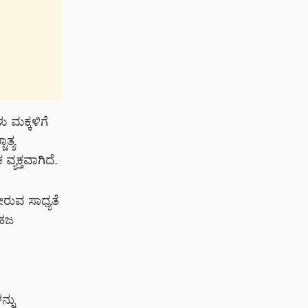
 ಮಕ್ಕಳಿಗೆ
ಾತ್ಯ
ಯಕ್ತವಾಗಿದೆ.
ರುವ ಸಾಧ್ಯತೆ
ಸಹಜ
ನ್ನು