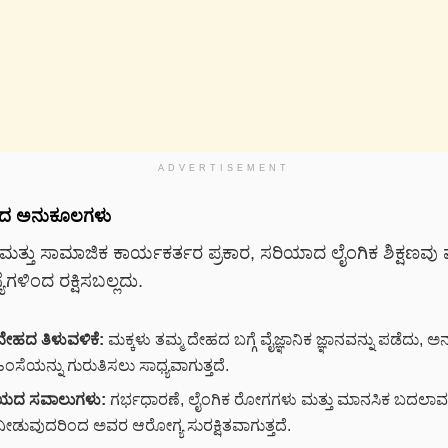
ADVERTISEMENT
್ಷಣದ ಅನುಕೂಲಗಳು
ರು ಮತ್ತು ಸಾಮಾಜಿಕ ಕಾರ್ಯಕರ್ತರ ಪ್ರಕಾರ, ಸರಿಯಾದ ಲೈಂಗಿಕ ಶಿಕ್ಷಣವು ಮ
ಗಳಿಂದ ರಕ್ಷಿಸಬಲ್ಲದು.
 ದೇಹದ ತಿಳುವಳಿಕೆ:
ಮಕ್ಕಳು ತಮ್ಮ ದೇಹದ ಬಗ್ಗೆ ವೈಜ್ಞಾನಿಕ ಜ್ಞಾನವನ್ನು ಪಡೆದು, ಅನ
ಂಸೆಯನ್ನು ಗುರುತಿಸಲು ಸಾಧ್ಯವಾಗುತ್ತದೆ.
ಯದ ಸವಾಲುಗಳು:
ಗರ್ಭಧಾರಣೆ, ಲೈಂಗಿಕ ರೋಗಗಳು ಮತ್ತು ಮಾನಸಿಕ ಬದಲಾವಣೆ
ನೀಡುವುದರಿಂದ ಅವರ ಆರೋಗ್ಯ ಸುರಕ್ಷಿತವಾಗುತ್ತದೆ.