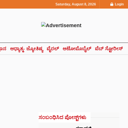
Saturday, August 8, 2026
Login
್ಞಾನ
ಆಧ್ಯಾತ್ಮ- ಜ್ಯೋತಿಷ್ಯ
ವೈರಲ್
ಆಟೋಮೊಬೈಲ್
ವೆಬ್ ಸ್ಟೋರೀಸ್
ಸಂಬಂಧಿಸಿದ ಪೋಸ್ಟ್‌ಗಳು