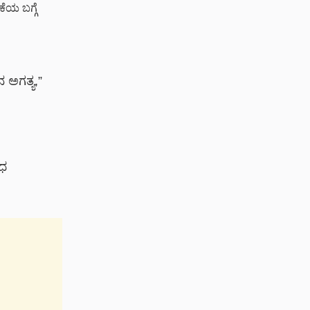
ೆಯ ಬಗ್ಗೆ
 ಅಗತ್ಯ,”
ೋಧ