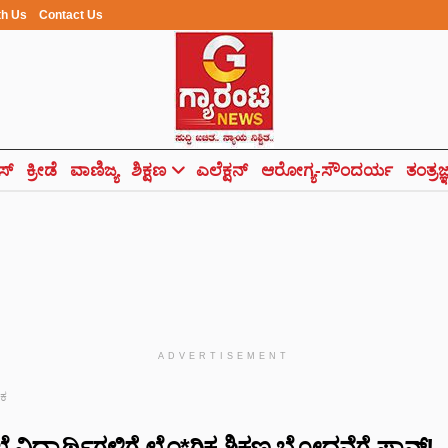
th Us
Contact Us
ಸ್
ಕ್ರೀಡೆ
ವಾಣಿಜ್ಯ
ಶಿಕ್ಷಣ
ಎಲೆಕ್ಷನ್
ಆರೋಗ್ಯ-ಸೌಂದರ್ಯ
ತಂತ್ರಜ
ADVERTISEMENT
ಟಕ
ೆ ವಿದ್ಯಾರ್ಥಿಗಳಿಗೆ ಲೈಂ*ಗಿಕ ಶಿಕ್ಷಣ ಬೋಧನೆಗೆ ಪ್ಲಾನ್​!