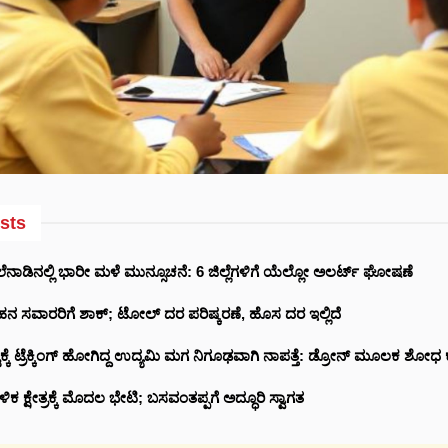
sts
ನಾಡಿನಲ್ಲಿ ಭಾರೀ ಮಳೆ ಮುನ್ಸೂಚನೆ: 6 ಜಿಲ್ಲೆಗಳಿಗೆ ಯೆಲ್ಲೋ ಅಲರ್ಟ್ ಘೋಷಣೆ
ವಾಹನ ಸವಾರರಿಗೆ ಶಾಕ್‌; ಟೋಲ್‌ ದರ ಪರಿಷ್ಕರಣೆ, ಹೊಸ ದರ ಇಲ್ಲಿದೆ
್ಟಕ್ಕೆ ಟ್ರೆಕ್ಕಿಂಗ್ ಹೋಗಿದ್ದ ಉದ್ಯಮಿ ಮಗ ನಿಗೂಢವಾಗಿ ನಾಪತ್ತೆ: ಡ್ರೋನ್ ಮೂಲಕ ಶೋ
 ಕ್ಷೇತ್ರಕ್ಕೆ ಮೊದಲ ಭೇಟಿ; ಬಸವಂತಪ್ಪಗೆ ಅದ್ಧೂರಿ ಸ್ವಾಗತ