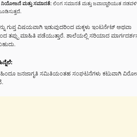
 ನಿಯೋಜನೆ ಮತ್ತು ಸಮಾನತೆ:
ಲಿಂಗ ಸಮಾನತೆ ಮತ್ತು ಜವಾಬ್ದಾರಿಯುತ ನಡವಳಿಕ
ೂಡಿಸುತ್ತದೆ.
ನ್ನು ಗುಪ್ತ ವಿಷಯವಾಗಿ ಇಡುವುದರಿಂದ ಮಕ್ಕಳು ಇಂಟರ್ನೆಟ್ ಅಥವಾ
ದ ತಪ್ಪು ಮಾಹಿತಿ ಪಡೆಯುತ್ತಾರೆ. ಶಾಲೆಯಲ್ಲಿ ಸರಿಯಾದ ಮಾರ್ಗದರ್ಶನ
ಬಹುದು.
್ನೆಲೆ:
್ಕೆ ಹಿಂದೂ ಜನಜಾಗೃತಿ ಸಮಿತಿಯಂತಹ ಸಂಘಟನೆಗಳು ಕಟುವಾಗಿ ವಿರ
ೆ.