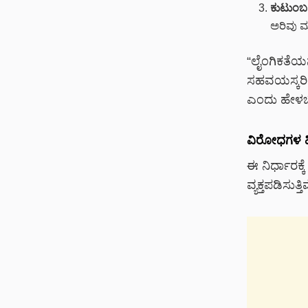
ಕುಟುಂಬ
ಅರಿವು ಮ
“ಲೈಂಗಿಕತೆಯ
ಸಹವಯಸ್ಕರಿಂ
ಎಂದು ಹೇಳ
ವಿರೋಧಗಳ ಹಿನ
ಈ ನಿರ್ಧಾರಕ
ವ್ಯಕ್ತಪಡಿಸುತ್ತಿವ