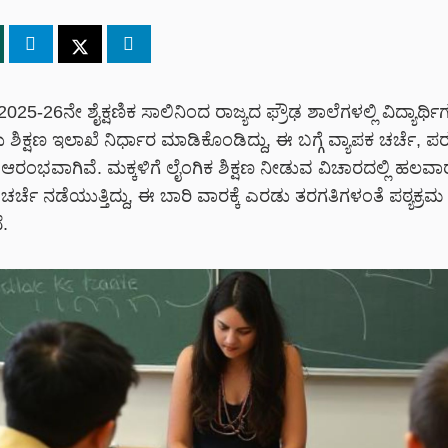
025-26ನೇ ಶೈಕ್ಷಣಿಕ ಸಾಲಿನಿಂದ ರಾಜ್ಯದ ಫ್ರೌಢ ಶಾಲೆಗಳಲ್ಲಿ ವಿದ್ಯಾರ್ಥಿಗ
 ಶಿಕ್ಷಣ ಇಲಾಖೆ ನಿರ್ಧಾರ ಮಾಡಿಕೊಂಡಿದ್ದು, ಈ ಬಗ್ಗೆ ವ್ಯಾಪಕ ಚರ್ಚೆ, ಪ
ರಂಭವಾಗಿವೆ. ಮಕ್ಕಳಿಗೆ ಲೈಂಗಿಕ ಶಿಕ್ಷಣ ನೀಡುವ ವಿಚಾರದಲ್ಲಿ ಹಲವಾ
ರ್ಚೆ ನಡೆಯುತ್ತಿದ್ದು, ಈ ಬಾರಿ ವಾರಕ್ಕೆ ಎರಡು ತರಗತಿಗಳಂತೆ ಪಠ್ಯಕ್ರಮ
.