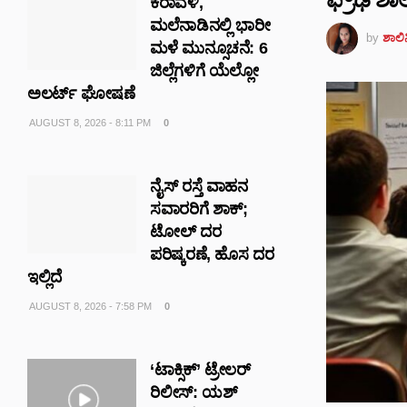
ಕರಾವಳಿ,
ಮಲೆನಾಡಿನಲ್ಲಿ ಭಾರೀ
by
ಶಾಲಿನ
ಮಳೆ ಮುನ್ಸೂಚನೆ: 6
ಜಿಲ್ಲೆಗಳಿಗೆ ಯೆಲ್ಲೋ
ಅಲರ್ಟ್ ಘೋಷಣೆ
AUGUST 8, 2026 - 8:11 PM
0
ನೈಸ್‌ ರಸ್ತೆ ವಾಹನ
ಸವಾರರಿಗೆ ಶಾಕ್‌;
ಟೋಲ್‌ ದರ
ಪರಿಷ್ಕರಣೆ, ಹೊಸ ದರ
ಇಲ್ಲಿದೆ
AUGUST 8, 2026 - 7:58 PM
0
‘ಟಾಕ್ಸಿಕ್’ ಟ್ರೇಲರ್
ರಿಲೀಸ್: ಯಶ್‌