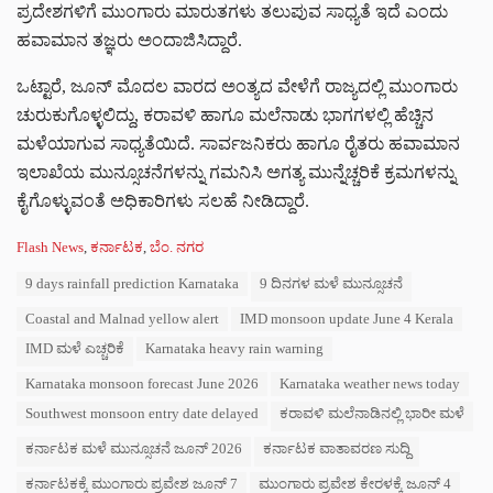
ಪ್ರದೇಶಗಳಿಗೆ ಮುಂಗಾರು ಮಾರುತಗಳು ತಲುಪುವ ಸಾಧ್ಯತೆ ಇದೆ ಎಂದು
ಹವಾಮಾನ ತಜ್ಞರು ಅಂದಾಜಿಸಿದ್ದಾರೆ.
ಒಟ್ಟಾರೆ, ಜೂನ್ ಮೊದಲ ವಾರದ ಅಂತ್ಯದ ವೇಳೆಗೆ ರಾಜ್ಯದಲ್ಲಿ ಮುಂಗಾರು
ಚುರುಕುಗೊಳ್ಳಲಿದ್ದು, ಕರಾವಳಿ ಹಾಗೂ ಮಲೆನಾಡು ಭಾಗಗಳಲ್ಲಿ ಹೆಚ್ಚಿನ
ಮಳೆಯಾಗುವ ಸಾಧ್ಯತೆಯಿದೆ. ಸಾರ್ವಜನಿಕರು ಹಾಗೂ ರೈತರು ಹವಾಮಾನ
ಇಲಾಖೆಯ ಮುನ್ಸೂಚನೆಗಳನ್ನು ಗಮನಿಸಿ ಅಗತ್ಯ ಮುನ್ನೆಚ್ಚರಿಕೆ ಕ್ರಮಗಳನ್ನು
ಕೈಗೊಳ್ಳುವಂತೆ ಅಧಿಕಾರಿಗಳು ಸಲಹೆ ನೀಡಿದ್ದಾರೆ.
C
Flash News
,
ಕರ್ನಾಟಕ
,
ಬೆಂ. ನಗರ
a
T
9 days rainfall prediction Karnataka
9 ದಿನಗಳ ಮಳೆ ಮುನ್ಸೂಚನೆ
t
a
e
Coastal and Malnad yellow alert
IMD monsoon update June 4 Kerala
g
g
s
o
IMD ಮಳೆ ಎಚ್ಚರಿಕೆ
Karnataka heavy rain warning
:
r
Karnataka monsoon forecast June 2026
Karnataka weather news today
i
e
Southwest monsoon entry date delayed
ಕರಾವಳಿ ಮಲೆನಾಡಿನಲ್ಲಿ ಭಾರೀ ಮಳೆ
s
:
ಕರ್ನಾಟಕ ಮಳೆ ಮುನ್ಸೂಚನೆ ಜೂನ್ 2026
ಕರ್ನಾಟಕ ವಾತಾವರಣ ಸುದ್ದಿ
ಕರ್ನಾಟಕಕ್ಕೆ ಮುಂಗಾರು ಪ್ರವೇಶ ಜೂನ್ 7
ಮುಂಗಾರು ಪ್ರವೇಶ ಕೇರಳಕ್ಕೆ ಜೂನ್ 4