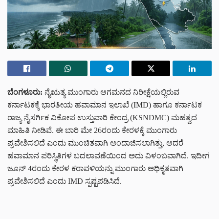
ಬೆಂಗಳೂರು:
ನೈಋತ್ಯ ಮುಂಗಾರು ಆಗಮನದ ನಿರೀಕ್ಷೆಯಲ್ಲಿರುವ
ಕರ್ನಾಟಕಕ್ಕೆ ಭಾರತೀಯ ಹವಾಮಾನ ಇಲಾಖೆ (IMD) ಹಾಗೂ ಕರ್ನಾಟಕ
ರಾಜ್ಯ ನೈಸರ್ಗಿಕ ವಿಕೋಪ ಉಸ್ತುವಾರಿ ಕೇಂದ್ರ (KSNDMC) ಮಹತ್ವದ
ಮಾಹಿತಿ ನೀಡಿವೆ. ಈ ಬಾರಿ ಮೇ 26ರಂದು ಕೇರಳಕ್ಕೆ ಮುಂಗಾರು
ಪ್ರವೇಶಿಸಲಿದೆ ಎಂದು ಮುಂಚಿತವಾಗಿ ಅಂದಾಜಿಸಲಾಗಿತ್ತು, ಆದರೆ
ಹವಾಮಾನ ಪರಿಸ್ಥಿತಿಗಳ ಬದಲಾವಣೆಯಿಂದ ಅದು ವಿಳಂಬವಾಗಿದೆ. ಇದೀಗ
ಜೂನ್ 4ರಂದು ಕೇರಳ ಕರಾವಳಿಯನ್ನು ಮುಂಗಾರು ಅಧಿಕೃತವಾಗಿ
ಪ್ರವೇಶಿಸಲಿದೆ ಎಂದು IMD ಸ್ಪಷ್ಟಪಡಿಸಿದೆ.