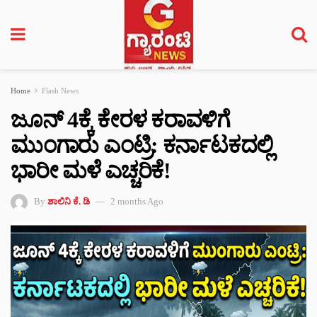
Home
Flash News
ಜೂನ್ 4ಕ್ಕೆ ಕೇರಳ ಕರಾವಳಿಗೆ
ಮುಂಗಾರು ಎಂಟ್ರಿ: ಕರ್ನಾಟಕದಲ್ಲಿ
ಭಾರೀ ಮಳೆ ಎಚ್ಚರಿಕೆ!
By
ಶಾಲಿನಿ ಕೆ. ಡಿ
2 months Ago