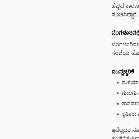
ಹೆಚ್ಚಿದ ಕಾ
ಸೂಚಿಸಿದ್ದಾರೆ.
ಬೆಂಗಳೂರಿನಲ
ಬೆಂಗಳೂರಿನಲ
ಸಂಜೆಯ ಹೊತ
ಮುನ್ನಚ್ಚರಿಕೆ
ಮಳೆಯಾಗು
ಗುಡುಗು-
ತಾಪಮಾನ ಹ
ಕೃಷಿಕರು
ಇದೆಲ್ಲದರ ನ
ತಂಪೆರೆಸುತ್ತ