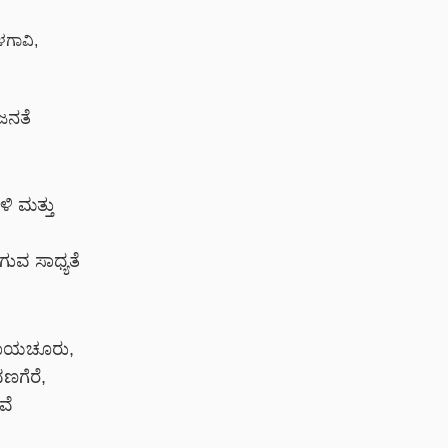
ಳಗಾವಿ,
ಜನತೆ
ಿ ಮತ್ತು
ುವ ಸಾಧ್ಯತೆ
 ರಾಯಚೂರು,
ಣಗೆರೆ,
ವೆ