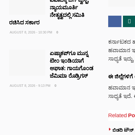
ನ್ಯಾಯಮೂರ್ತಿ
ನೇತೃತ್ವದಲ್ಲಿ ಸಮಿತಿ
ರಚಿಸಿದ ಸರ್ಕಾರ
AUGUST 8, 2026 - 10:30 PM
0
ಕರ್ನಾಟಕದ ಹ
ಹವಾಮಾನ ಇಲ
ಏಷ್ಯಾಕಪ್‌ಗೂ ಮುನ್ನ
ಸಾಧ್ಯತೆ ಇದ್
ಟೀಂ ಇಂಡಿಯಾಗೆ
ಆಘಾತ: ಗಾಯಗೊಂಡ
ಜೆಮಿಮಾ ರೊಡ್ರಿಗಸ್
ಈ ಜಿಲ್ಲೆಗಳಿ
AUGUST 8, 2026 - 9:13 PM
0
ಹವಾಮಾನ ಇಲಾಖ
ಸಾಧ್ಯತೆ ಇದೆ. 
Related
Po
ಬಿಡದಿ ಟೌನ್ 