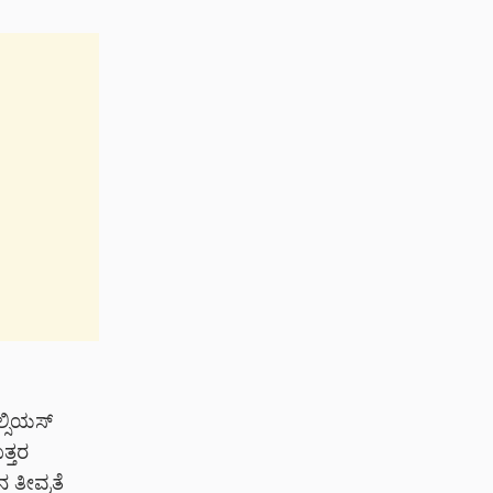
ಲ್ಸಿಯಸ್‌
್ತರ
 ತೀವ್ರತೆ