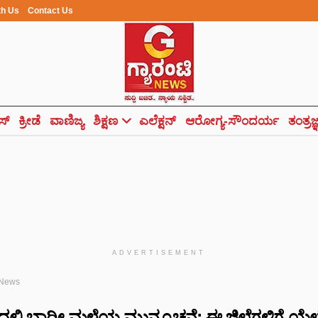
th Us
Contact Us
ಸ್
ಕ್ರೀಡೆ
ವಾಣಿಜ್ಯ
ಶಿಕ್ಷಣ
ಎಲೆಕ್ಷನ್
ಆರೋಗ್ಯ-ಸೌಂದರ್ಯ
ತಂತ್ರಜ
ADVERTISEMENT
 News
ಲ್ಲಿ ಭಾರೀ ಮಳೆಯ ಮುನ್ಸೂಚನೆ: ಈ ಜಿಲ್ಲೆಗಳಿಗೆ ಯೆಲ