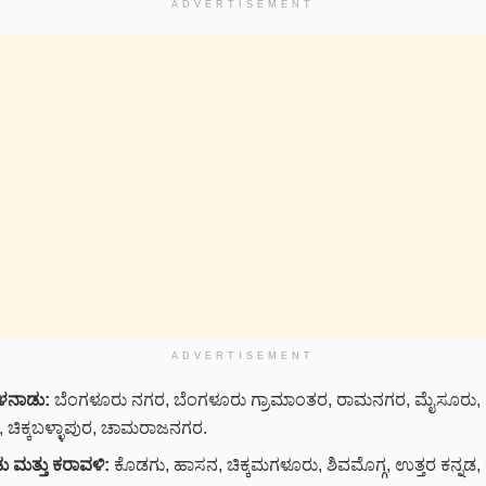
ADVERTISEMENT
ADVERTISEMENT
ಒಳನಾಡು:
ಬೆಂಗಳೂರು ನಗರ, ಬೆಂಗಳೂರು ಗ್ರಾಮಾಂತರ, ರಾಮನಗರ, ಮೈಸೂರು, 
ಚಿಕ್ಕಬಳ್ಳಾಪುರ, ಚಾಮರಾಜನಗರ.
 ಮತ್ತು ಕರಾವಳಿ:
ಕೊಡಗು, ಹಾಸನ, ಚಿಕ್ಕಮಗಳೂರು, ಶಿವಮೊಗ್ಗ, ಉತ್ತರ ಕನ್ನಡ, ದಕ