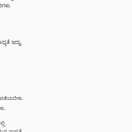
ಿಗಳು
ತೆ ಇದ್ದು,
ಷಣೆ ಪಡೆಯಬೇಕು.
ಕು.
ಲಿ
ುವ ಸಾಧ್ಯತೆ