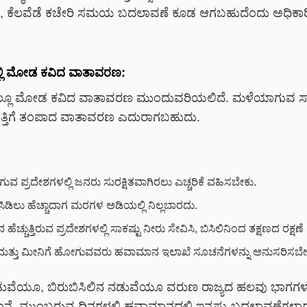
ರಣ, ಕೆಲವೆಡೆ ಕಚೇರಿ ಸಮಯ ಬದಲಾವಣೆ ಕೂಡ ಆಗಬಹುದೆಂದು ಅಧಿಕಾರ
್ಲಿ ಮೋಡ ಕವಿದ ವಾತಾವರಣ:
್ಲೂ ಮೋಡ ಕವಿದ ವಾತಾವರಣ ಮುಂದುವರಿಯಲಿದೆ. ಮಳೆಯಾಗುವ ಸಾಧ್ಯ
್ತಿಗೆ ತಂಪಾದ ವಾತಾವರಣ ಎದುರಾಗಬಹುದು.
ವ ಪ್ರದೇಶಗಳಲ್ಲಿ ಜನರು ಸುರಕ್ಷಿತವಾಗಿರಲು ಎಚ್ಚರಿಕೆ ವಹಿಸಬೇಕು.
ಸಿಡಿಲು ಹೆಚ್ಚಾದಾಗ ಮರಗಳ ಅಡಿಯಲ್ಲಿ ನಿಲ್ಲಬಾರದು.
ೆಚ್ಚುತ್ತಿರುವ ಪ್ರದೇಶಗಳಲ್ಲಿ ಸಾಕಷ್ಟು ನೀರು ಸೇವಿಸಿ, ಬಿಸಿಲಿನಿಂದ ತಕ್ಷಣದ ರಕ್
 ಮತ್ತು ಮೀನಿಗೆ ಹೋಗುವವರು ಹವಾಮಾನ ಇಲಾಖೆ ಸೂಚನೆಗಳನ್ನು ಅನುಸರಿಸಬೇ
ಡುವೆಯೂ, ಬಿರುಬಿಸಿಲಿನ ನಡುವೆಯೂ ವರುಣ ರಾಜ್ಯದ ಹಲವು ಭಾಗಗಳಲ್
ಿದ್ದಾನೆ. ಮುಂಬರುವ ದಿನಗಳಲ್ಲಿ ಹವಾಮಾನದಲ್ಲಿ ಇನ್ನಷ್ಟು ಬದಲಾವಣೆಗಳಾಗ