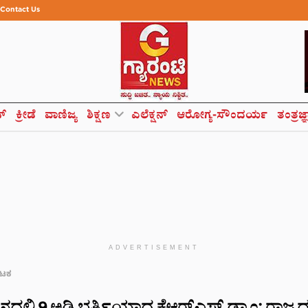
Contact Us
ಸ್
ಕ್ರೀಡೆ
ವಾಣಿಜ್ಯ
ಶಿಕ್ಷಣ
ಎಲೆಕ್ಷನ್
ಆರೋಗ್ಯ-ಸೌಂದರ್ಯ
ತಂತ್ರಜ್
ADVERTISEMENT
ಾಟಕ