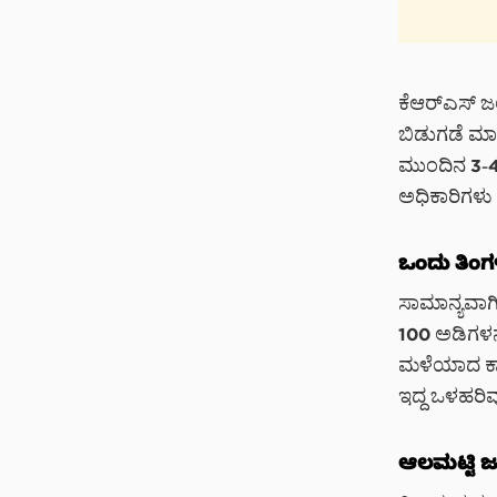
ಕೆಆರ್‌ಎಸ್ ಜಲ
ಬಿಡುಗಡೆ ಮಾ
ಮುಂದಿನ 3-4 
ಅಧಿಕಾರಿಗಳು ತಿ
ಒಂದು ತಿಂಗ
ಸಾಮಾನ್ಯವಾಗ
100 ಅಡಿಗಳನ್
ಮಳೆಯಾದ ಕಾರ
ಇದ್ದ ಒಳಹರಿವು
ಆಲಮಟ್ಟಿ ಜ