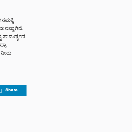
ನಮಕ್ಕಿ
 ರಷ್ಟಾಗಿದೆ.
ಠ ಸಾಮರ್ಥ್ಯದ
್ರಾ
) ನೀರು
Share