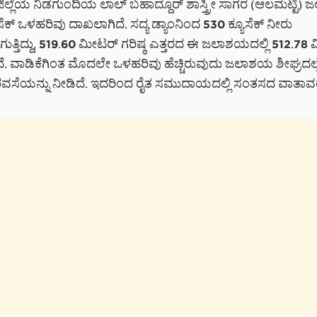
್ಲೆಯ ನಿಡಗುಂದಿಯ ಲಾಲ್ ಬಹಾದ್ದೂರ್ ಶಾಸ್ತ್ರೀ ಸಾಗರ (ಆಲಮಟ್ಟಿ) ಜ
ಸೆಕ್ ಒಳಹರಿವು ದಾಖಲಾಗಿದೆ. ಸದ್ಯ ಡ್ಯಾಂನಿಂದ 530 ಕ್ಯೂಸೆಕ್ ನೀರು
ತ್ತಿದ್ದು, 519.60 ಮೀಟರ್ ಗರಿಷ್ಠ ಎತ್ತರದ ಈ ಜಲಾಶಯದಲ್ಲಿ 512.78
ೆ. ವಾಡಿಕೆಗಿಂತ ಮೊದಲೇ ಒಳಹರಿವು ಹೆಚ್ಚಿರುವುದು ಜಲಾಶಯ ಶೀಘ್ರದಲ್ಲೇ
ವಸೆಯನ್ನು ನೀಡಿದೆ. ಇದರಿಂದ ರೈತ ಸಮುದಾಯದಲ್ಲಿ ಸಂತಸದ ವಾತಾವ