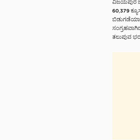
ವಿಜಯಪುರ ಜಿಲ
60,379 ಕ್ಯೂ
ಬಿಡುಗಡೆಯಾಗು
ಸಂಗ್ರಹವಾಗಿದ
ತಲುಪುವ ಭರ