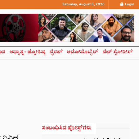
Saturday, August 8, 2026
Login
ಞಾನ
ಆಧ್ಯಾತ್ಮ- ಜ್ಯೋತಿಷ್ಯ
ವೈರಲ್
ಆಟೋಮೊಬೈಲ್
ವೆಬ್ ಸ್ಟೋರೀಸ್
ಸಂಬಂಧಿಸಿದ ಪೋಸ್ಟ್‌ಗಳು