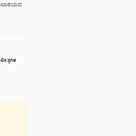
. ಈ ಜಲಾಶಯದ
ಿಕ ಸ್ಥಗಿತ