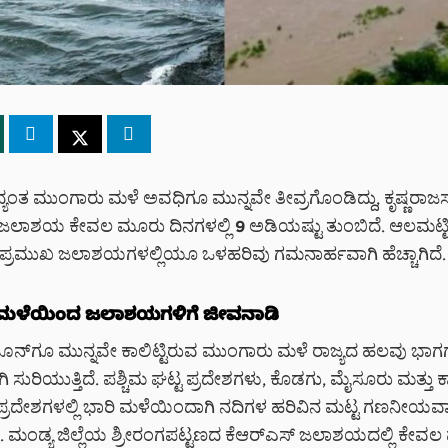
್ಯಂತ ಮುಂಗಾರು ಮಳೆ ಅವಧಿಗೂ ಮುನ್ನವೇ ತೀವ್ರಗೊಂಡಿದ್ದು, ಕೃಷ್ಣರಾಜ
) ಜಲಾಶಯ ಕೇವಲ ಮೂರು ದಿನಗಳಲ್ಲಿ 9 ಅಡಿಯಷ್ಟು ತುಂಬಿದೆ. ಆಲಮಟ್ಟಿ
 ಪ್ರಮುಖ ಜಲಾಶಯಗಳಲ್ಲಿಯೂ ಒಳಹರಿವು ಗಮನಾರ್ಹವಾಗಿ ಹೆಚ್ಚಾಗಿದೆ.
ಮಳೆಯಿಂದ ಜಲಾಶಯಗಳಿಗೆ ಜೀವನಾಡಿ
 ಜೂನ್‌ಗೂ ಮುನ್ನವೇ ಕಾಲಿಟ್ಟಿರುವ ಮುಂಗಾರು ಮಳೆ ರಾಜ್ಯದ ಹಲವು ಭಾಗಗ
 ಸುರಿಯುತ್ತಿದೆ. ಪಶ್ಚಿಮ ಘಟ್ಟ ಪ್ರದೇಶಗಳು, ಕೊಡಗು, ಮೈಸೂರು ಮತ್ತು ಕ
ದೇಶಗಳಲ್ಲಿ ಭಾರಿ ಮಳೆಯಿಂದಾಗಿ ನದಿಗಳ ಹರಿವಿನ ಮಟ್ಟ ಗಣನೀಯವಾ
ೆ. ಮಂಡ್ಯ ಜಿಲ್ಲೆಯ ಶ್ರೀರಂಗಪಟ್ಟಣದ ಕೆಆರ್‌ಎಸ್ ಜಲಾಶಯದಲ್ಲಿ ಕೇವ