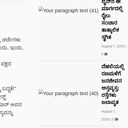
ಲೈನ್‌ನ ಈ
ಮಾರ್ಗದಲ್ಲಿ
ರೈಲು
ಸಂಚಾರ
ತಾತ್ಕಾಲಿಕ
ಸ್ಥಗಿತ
 ಚರ್ಚೆಗಳು
August 7, 2026
|
ಂದು, ಇಂದು,
0
ಪಕ್ಷದ
ದೆಹಲಿಯಲ್ಲಿ
ರಣಮಳೆಗೆ
ಜನಜೀವನ
ಅಸ್ತವ್ಯಸ್ತ;
ಬದ್ಧತೆ!”
ರಸ್ತೆಗಳು
್ಟ್
ಜಲಾವೃತ
ಕುಮಾರ್ ಅವರ
August 7,
ಯವನ್ನು
2026
|
0