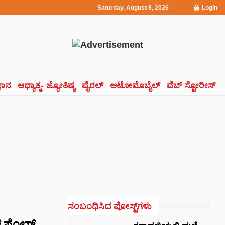
Saturday, August 8, 2026
Login
್ಞಾನ
ಆಧ್ಯಾತ್ಮ- ಜ್ಯೋತಿಷ್ಯ
ವೈರಲ್
ಆಟೋಮೊಬೈಲ್
ವೆಬ್ ಸ್ಟೋರೀಸ್
ಸಂಬಂಧಿಸಿದ ಪೋಸ್ಟ್‌ಗಳು
 ಪೋಸ್ಟ್‌