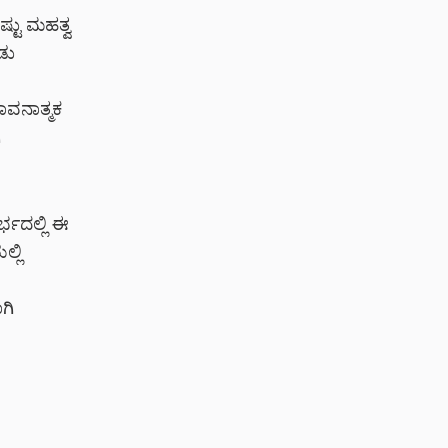
್ಟು ಮಹತ್ವ
ಡು
ಾವನಾತ್ಮಕ
ಿ
ಭದಲ್ಲಿ ಈ
್ಲಿ
ಗಿ