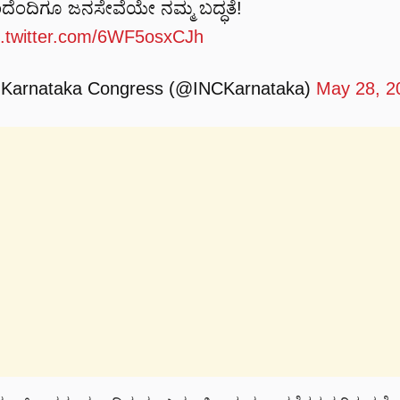
ದೆಂದಿಗೂ ಜನಸೇವೆಯೇ ನಮ್ಮ ಬದ್ಧತೆ!
c.twitter.com/6WF5osxCJh
Karnataka Congress (@INCKarnataka)
May 28, 2