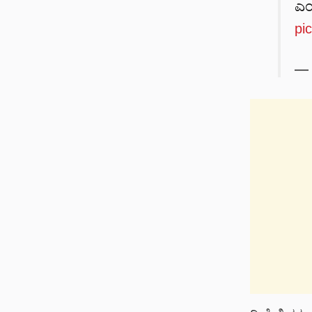
ಎಂ
pi
— 