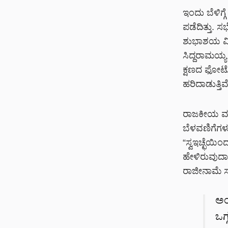
ಇಂದು ಬೆಳಿಗ್
ಪಡೆದಿತ್ತು. 
ಶುಭಾಶಯ ವಿನ
ಸಿದ್ದರಾಮಯ್ಯ
ಕ್ಷಣದ ಫೋಟೋ
ಹರಿದಾಡುತ್ತಿವೆ
ರಾಜಕೀಯ ವಲ
ಬೆಳವಣಿಗೆಗಳು
“ಸ್ವಇಚ್ಛೆಯಿ
ಹೇಳಿರುವುದಾಗ
ರಾಜೀನಾಮೆ ಸಲ
ಅಂ
ಒಗ್