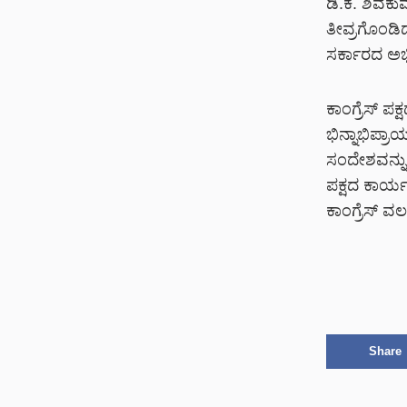
ಡಿ.ಕೆ. ಶಿವ
ತೀವ್ರಗೊಂಡ
ಸರ್ಕಾರದ ಅಭಿ
ಕಾಂಗ್ರೆಸ್ ಪ
ಭಿನ್ನಾಭಿಪ್ರಾ
ಸಂದೇಶವನ್ನು 
ಪಕ್ಷದ ಕಾರ್ಯಕ
ಕಾಂಗ್ರೆಸ್ ವ
Share