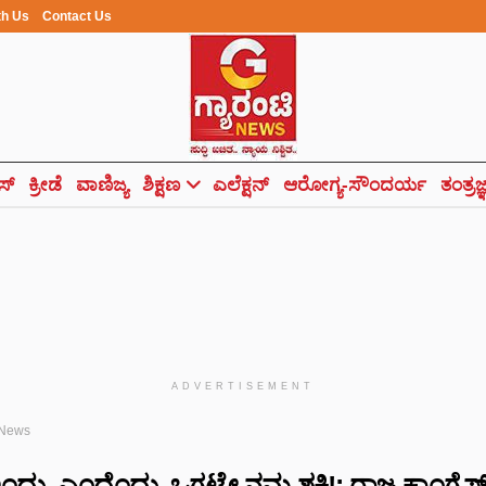
th Us
Contact Us
ಸ್
ಕ್ರೀಡೆ
ವಾಣಿಜ್ಯ
ಶಿಕ್ಷಣ
ಎಲೆಕ್ಷನ್
ಆರೋಗ್ಯ-ಸೌಂದರ್ಯ
ತಂತ್ರಜ
ADVERTISEMENT
 News
ು, ಎಂದೆಂದು..ಒಗ್ಗಟ್ಟೇ ನಮ್ಮ ಶಕ್ತಿ!: ರಾಜ್ಯ ಕಾಂಗ್ರೆಸ್