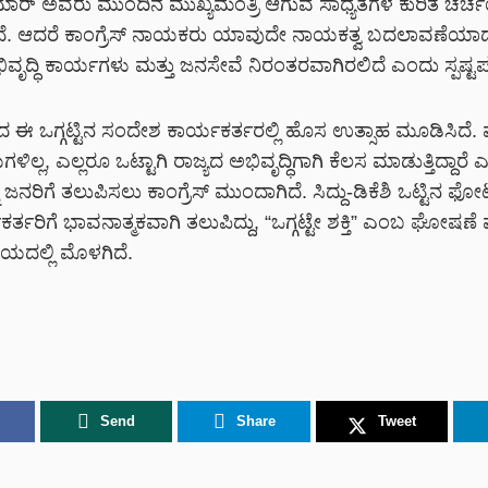
ಕುಮಾರ್ ಅವರು ಮುಂದಿನ ಮುಖ್ಯಮಂತ್ರಿ ಆಗುವ ಸಾಧ್ಯತೆಗಳ ಕುರಿತ ಚರ್
ಿದೆ. ಆದರೆ ಕಾಂಗ್ರೆಸ್ ನಾಯಕರು ಯಾವುದೇ ನಾಯಕತ್ವ ಬದಲಾವಣೆಯ
ವೃದ್ಧಿ ಕಾರ್ಯಗಳು ಮತ್ತು ಜನಸೇವೆ ನಿರಂತರವಾಗಿರಲಿದೆ ಎಂದು ಸ್ಪಷ್ಟಪಡಿ
ಕ್ಷದ ಈ ಒಗ್ಗಟ್ಟಿನ ಸಂದೇಶ ಕಾರ್ಯಕರ್ತರಲ್ಲಿ ಹೊಸ ಉತ್ಸಾಹ ಮೂಡಿಸಿದೆ. 
ಯಗಳಿಲ್ಲ, ಎಲ್ಲರೂ ಒಟ್ಟಾಗಿ ರಾಜ್ಯದ ಅಭಿವೃದ್ಧಿಗಾಗಿ ಕೆಲಸ ಮಾಡುತ್ತಿದ್ದಾರೆ
ಜನರಿಗೆ ತಲುಪಿಸಲು ಕಾಂಗ್ರೆಸ್ ಮುಂದಾಗಿದೆ. ಸಿದ್ದು-ಡಿಕೆಶಿ ಒಟ್ಟಿನ
ರ್ತರಿಗೆ ಭಾವನಾತ್ಮಕವಾಗಿ ತಲುಪಿದ್ದು, “ಒಗ್ಗಟ್ಟೇ ಶಕ್ತಿ” ಎಂಬ ಘೋಷಣೆ ಮ
ಲಯದಲ್ಲಿ ಮೊಳಗಿದೆ.
Send
Share
Tweet