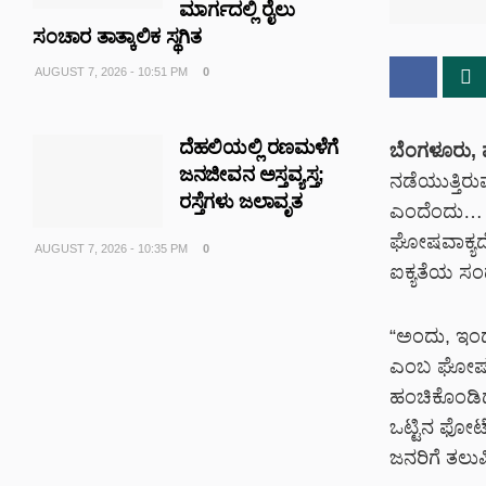
ಮಾರ್ಗದಲ್ಲಿ ರೈಲು
ಸಂಚಾರ ತಾತ್ಕಾಲಿಕ ಸ್ಥಗಿತ
AUGUST 7, 2026 - 10:51 PM
0
ದೆಹಲಿಯಲ್ಲಿ ರಣಮಳೆಗೆ
ಬೆಂಗಳೂರು, 
ಜನಜೀವನ ಅಸ್ತವ್ಯಸ್ತ;
ನಡೆಯುತ್ತಿರುವ 
ರಸ್ತೆಗಳು ಜಲಾವೃತ
ಎಂದೆಂದು… ಒಗ
ಘೋಷವಾಕ್ಯದೊಂ
AUGUST 7, 2026 - 10:35 PM
0
ಐಕ್ಯತೆಯ ಸಂ
“ಅಂದು, ಇಂದು
ಎಂಬ ಘೋಷವಾಕ
ಹಂಚಿಕೊಂಡಿದೆ
ಒಟ್ಟಿನ ಫೋಟೋ
ಜನರಿಗೆ ತಲುಪ