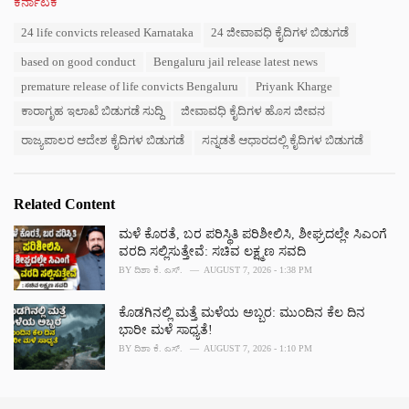
C
ಕರ್ನಾಟಕ
a
T
24 life convicts released Karnataka
24 ಜೀವಾವಧಿ ಕೈದಿಗಳ ಬಿಡುಗಡೆ
t
a
e
based on good conduct
Bengaluru jail release latest news
g
g
s
o
premature release of life convicts Bengaluru
Priyank Kharge
:
r
ಕಾರಾಗೃಹ ಇಲಾಖೆ ಬಿಡುಗಡೆ ಸುದ್ದಿ
ಜೀವಾವಧಿ ಕೈದಿಗಳ ಹೊಸ ಜೀವನ
i
e
ರಾಜ್ಯಪಾಲರ ಆದೇಶ ಕೈದಿಗಳ ಬಿಡುಗಡೆ
ಸನ್ನಡತೆ ಆಧಾರದಲ್ಲಿ ಕೈದಿಗಳ ಬಿಡುಗಡೆ
s
:
Related Content
ಮಳೆ ಕೊರತೆ, ಬರ ಪರಿಸ್ಥಿತಿ ಪರಿಶೀಲಿಸಿ, ಶೀಘ್ರದಲ್ಲೇ ಸಿಎಂಗೆ
ವರದಿ ಸಲ್ಲಿಸುತ್ತೇವೆ: ಸಚಿವ ಲಕ್ಷ್ಮಣ ಸವದಿ
BY
ದಿಶಾ ಕೆ. ಎಸ್.
AUGUST 7, 2026 - 1:38 PM
ಕೊಡಗಿನಲ್ಲಿ ಮತ್ತೆ ಮಳೆಯ ಅಬ್ಬರ: ಮುಂದಿನ ಕೆಲ ದಿನ
ಭಾರೀ ಮಳೆ ಸಾಧ್ಯತೆ!
BY
ದಿಶಾ ಕೆ. ಎಸ್.
AUGUST 7, 2026 - 1:10 PM