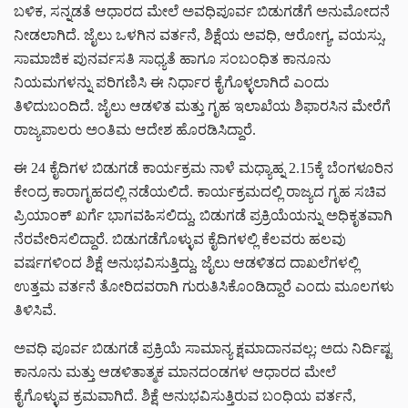
ಬಳಿಕ, ಸನ್ನಡತೆ ಆಧಾರದ ಮೇಲೆ ಅವಧಿಪೂರ್ವ ಬಿಡುಗಡೆಗೆ ಅನುಮೋದನೆ
ನೀಡಲಾಗಿದೆ. ಜೈಲು ಒಳಗಿನ ವರ್ತನೆ, ಶಿಕ್ಷೆಯ ಅವಧಿ, ಆರೋಗ್ಯ, ವಯಸ್ಸು,
ಸಾಮಾಜಿಕ ಪುನರ್ವಸತಿ ಸಾಧ್ಯತೆ ಹಾಗೂ ಸಂಬಂಧಿತ ಕಾನೂನು
ನಿಯಮಗಳನ್ನು ಪರಿಗಣಿಸಿ ಈ ನಿರ್ಧಾರ ಕೈಗೊಳ್ಳಲಾಗಿದೆ ಎಂದು
ತಿಳಿದುಬಂದಿದೆ. ಜೈಲು ಆಡಳಿತ ಮತ್ತು ಗೃಹ ಇಲಾಖೆಯ ಶಿಫಾರಸಿನ ಮೇರೆಗೆ
ರಾಜ್ಯಪಾಲರು ಅಂತಿಮ ಆದೇಶ ಹೊರಡಿಸಿದ್ದಾರೆ.
ಈ 24 ಕೈದಿಗಳ ಬಿಡುಗಡೆ ಕಾರ್ಯಕ್ರಮ ನಾಳೆ ಮಧ್ಯಾಹ್ನ 2.15ಕ್ಕೆ ಬೆಂಗಳೂರಿನ
ಕೇಂದ್ರ ಕಾರಾಗೃಹದಲ್ಲಿ ನಡೆಯಲಿದೆ. ಕಾರ್ಯಕ್ರಮದಲ್ಲಿ ರಾಜ್ಯದ ಗೃಹ ಸಚಿವ
ಪ್ರಿಯಾಂಕ್ ಖರ್ಗೆ ಭಾಗವಹಿಸಲಿದ್ದು, ಬಿಡುಗಡೆ ಪ್ರಕ್ರಿಯೆಯನ್ನು ಅಧಿಕೃತವಾಗಿ
ನೆರವೇರಿಸಲಿದ್ದಾರೆ. ಬಿಡುಗಡೆಗೊಳ್ಳುವ ಕೈದಿಗಳಲ್ಲಿ ಕೆಲವರು ಹಲವು
ವರ್ಷಗಳಿಂದ ಶಿಕ್ಷೆ ಅನುಭವಿಸುತ್ತಿದ್ದು, ಜೈಲು ಆಡಳಿತದ ದಾಖಲೆಗಳಲ್ಲಿ
ಉತ್ತಮ ವರ್ತನೆ ತೋರಿದವರಾಗಿ ಗುರುತಿಸಿಕೊಂಡಿದ್ದಾರೆ ಎಂದು ಮೂಲಗಳು
ತಿಳಿಸಿವೆ.
ಅವಧಿ ಪೂರ್ವ ಬಿಡುಗಡೆ ಪ್ರಕ್ರಿಯೆ ಸಾಮಾನ್ಯ ಕ್ಷಮಾದಾನವಲ್ಲ; ಅದು ನಿರ್ದಿಷ್ಟ
ಕಾನೂನು ಮತ್ತು ಆಡಳಿತಾತ್ಮಕ ಮಾನದಂಡಗಳ ಆಧಾರದ ಮೇಲೆ
ಕೈಗೊಳ್ಳುವ ಕ್ರಮವಾಗಿದೆ. ಶಿಕ್ಷೆ ಅನುಭವಿಸುತ್ತಿರುವ ಬಂಧಿಯ ವರ್ತನೆ,