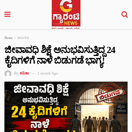
Home
ಕರ್ನಾಟಕ
ಜೀವಾವಧಿ ಶಿಕ್ಷೆ ಅನುಭವಿಸುತ್ತಿದ್ದ 24
ಕೈದಿಗಳಿಗೆ ನಾಳೆ ಬಿಡುಗಡೆ ಭಾಗ್ಯ!
By
ಕವಿತಾ
1 month Ago