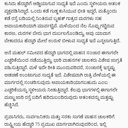
ಕುಸಿದು ಹೆದ್ದಾರಿಗೆ ಅಡ್ಡಿಯಾಗುವ ಸಾಧ್ಯತೆ ಇದೆ ಎಂದು ಸ್ಥಳೀಯರು ಆತಂಕ
ವ್ಯಕ್ತಪಡಿಸಿದ್ದಾರೆ. ಒಂದು ಕಡೆ ಗುಡ್ಡ ಕುಸಿಯುವ ಭೀತಿ ಇದ್ದರೆ, ಮತ್ತೊಂದು
ಕಡೆ ರಸ್ತೆ ಬದಿಯಲ್ಲಿ ನಿಂತಿರುವ ಬೃಹತ್ ಗಾತ್ರದ ಮರಗಳು ಸಹ
ಅಪಾಯಕಾರಿಯಾಗಿ ಮಾರ್ಪಟ್ಟಿವೆ. ಮಳೆಯಿಂದ ನೆಲ ಸೊಪ್ಪುಗಟ್ಟಿರುವ
ಕಾರಣ, ಮರಗಳ ಬೇರು ಭಾಗ ದುರ್ಬಲಗೊಂಡಿದ್ದು, ಅವು ಯಾವಾಗ
ಬೇಕಾದರೂ ಹೆದ್ದಾರಿ ಮೇಲೆ ಉರುಳಿ ಬೀಳುವ ಸಾಧ್ಯತೆ ಇದೆ ಎನ್ನಲಾಗುತ್ತಿದೆ.
ಆನೆ ಮಹಲ್ ಸಮೀಪದ ಹೆದ್ದಾರಿ ಭಾಗದಲ್ಲಿ ವಾಹನ ಸಂಚಾರ ಈಗಾಗಲೇ
ಎಚ್ಚರಿಕೆಯಿಂದ ನಡೆಯುತ್ತಿದ್ದು, ಭಾರಿ ವಾಹನಗಳ ಚಾಲಕರು ವಿಶೇಷ ಜಾಗ್ರತೆ
ವಹಿಸುತ್ತಿದ್ದಾರೆ. ಮಳೆ ಇದೇ ರೀತಿ ಮುಂದುವರಿದರೆ, ಸಂಚಾರಕ್ಕೆ ಇನ್ನಷ್ಟು
ಅಡಚಣೆ ಉಂಟಾಗುವ ಸಾಧ್ಯತೆ ಇದೆ. ವಿಶೇಷವಾಗಿ ರಾತ್ರಿ ವೇಳೆಯಲ್ಲಿ ಈ
ಮಾರ್ಗದಲ್ಲಿ ಸಂಚರಿಸುವುದು ಅಪಾಯಕಾರಿಯಾಗಬಹುದು ಎಂಬ
ಎಚ್ಚರಿಕೆಯನ್ನು ಸ್ಥಳೀಯರು ನೀಡುತ್ತಿದ್ದಾರೆ. ಕೆಲವು ಭಾಗಗಳಲ್ಲಿ ಈಗಾಗಲೇ
ಮಣ್ಣು ಜಾರಿ ರಸ್ತೆ ಬದಿಗೆ ಹರಿದುಬಂದಿರುವುದು ಆತಂಕವನ್ನು ಮತ್ತಷ್ಟು
ಹೆಚ್ಚಿಸಿದೆ.
ಪ್ರವಾಸಿಗರು, ಸಾರ್ವಜನಿಕರು ಮತ್ತು ಸರಕು ಸಾಗಣೆ ವಾಹನ ಚಾಲಕರಿಗೆ
ರಾಷ್ಟ್ರೀಯ ಹೆದ್ದಾರಿ 75 ಪ್ರಮುಖ ಮಾರ್ಗವಾಗಿರುವುದರಿಂದ, ಇಲ್ಲಿ