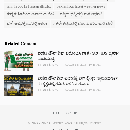
g
g
s
rain havoc in Hassan district
Sakleshpur latest weather news
o
:
r
ಗುಡ್ಡ ಕುಸಿತದಿಂದ ಅಪಾಯದ ಭೀತಿ
ಪಶ್ಚಿಮ ಘಟ್ಟದಲ್ಲಿ ಮಳೆ ಆರ್ಭಟ
i
e
ಮಳೆ ಅಬ್ಬರಕ್ಕೆ ಜನರಲ್ಲಿ ಆತಂಕ
ಸಕಲೇಶಪುರದಲ್ಲಿ ಮುಂದುವರಿದ ಭಾರಿ ಮಳೆ
s
:
Related Content
ಬಿಡದಿ ಟೌನ್ ಶಿಪ್ ವಿರೋಧಿಸಿ ನಾಳೆ (ಆ.9) JDS ಬೃಹತ್
ಪಾದಯಾತ್ರೆ
BY
ದಿಶಾ ಕೆ. ಎಸ್.
AUGUST 8, 2026 - 10:45 PM
ಬಿಡದಿ ಟೌನ್‌ಶಿಪ್‌ ವಿವಾದಕ್ಕೆ ಬಿಗ್‌ ಟ್ವಿಸ್ಟ್‌; ನ್ಯಾಯಮೂರ್ತಿ
ನೇತೃತ್ವದಲ್ಲಿ ಸಮಿತಿ ರಚಿಸಿದ ಸರ್ಕಾರ
BY
ದಿಶಾ ಕೆ. ಎಸ್.
AUGUST 8, 2026 - 10:30 PM
BACK TO TOP
© 2024 - 2025 Guarantee News. All Rights Reserved.