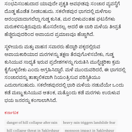
ಸಂಭವಿಸಬಹುದಾದ ಯಾವುದೇ ಪ್ರಕೃತಿ ಅವಘಡವು ಸಂಚಾರ ವ್ಯವಸ್ಥೆಗೆ
ದೊಡ್ಡ ಹೊಡೆತ ನೀಡಬಹುದು. ಸಕಲೇಶಪುರ ಭಾಗದಲ್ಲಿ ಮಳೆಗಾಲ
ಆರಂಭವಾದಾಗಲೆಲ್ಲಾ ಗುಡ್ಡ ಕುಸಿತ, ಮರ ಬೀಳುವಂತಹ ಘಟನೆಗಳು
ಮರುಕಳಿಸುತ್ತಿರುವುದು ಹೊಸದೇನಲ್ಲ. ಆದರೆ ಈ ಬಾರಿ ಮಳೆಯ ತೀವ್ರತೆ
ಹೆಚ್ಚಿರುವುದರಿಂದ ಅಪಾಯದ ಪ್ರಮಾಣವೂ ಹೆಚ್ಚಾಗಿದೆ.
ಸ್ಥಳೀಯರು ಮತ್ತು ವಾಹನ ಸವಾರರು ಹೆದ್ದಾರಿ ಪಕ್ಕದಲ್ಲಿರುವ
ಅಪಾಯಕಾರಿಯಾದ ಮರಗಳನ್ನು ತಕ್ಷಣ ತೆರವುಗೊಳಿಸಬೇಕು, ಗುಡ್ಡ
ಕುಸಿಯುವ ಸಾಧ್ಯತೆ ಇರುವ ಪ್ರದೇಶಗಳನ್ನು ಗುರುತಿಸಿ ಮುನ್ನೆಚ್ಚರಿಕಾ ಕ್ರಮ
ಕೈಗೊಳ್ಳಬೇಕು ಎಂದು ಆಗ್ರಹಿಸಿದ್ದಾರೆ. ಮಳೆ ಮುಂದುವರಿದರೆ, ಈ ಭಾಗದಲ್ಲಿ
ಸಂಚಾರವನ್ನು ತಾತ್ಕಾಲಿಕವಾಗಿ ನಿಯಂತ್ರಿಸುವ ಪರಿಸ್ಥಿತಿಯೂ
ಎದುರಾಗಬಹುದು. ಸಕಲೇಶಪುರದಲ್ಲಿ ಭಾರಿ ಮಳೆಯ ನಡುವೆಯೇ ಒಂದು
ಕಡೆ ಮಣ್ಣು ಕುಸಿಯುವ ಆತಂಕ, ಮತ್ತೊಂದು ಕಡೆ ಮರಗಳು ಉರುಳುವ
ಭಯ ಜನರನ್ನು ಕಂಗಾಲಾಗಿಸಿದೆ.
C
ಕರ್ನಾಟಕ
a
T
danger of hill collapse after rain
heavy rain triggers landslide fear
t
a
e
hill collapse threat in Sakleshpur
monsoon impact in Sakleshpur