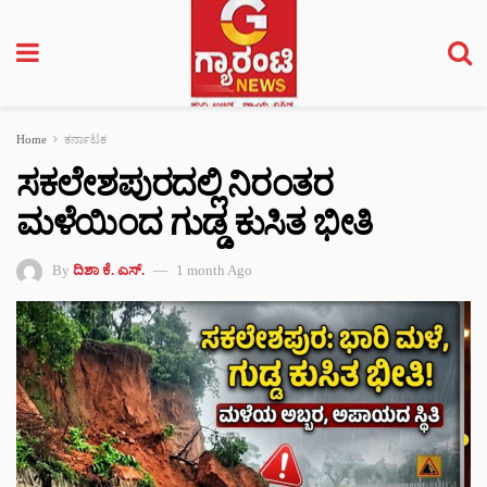
Home
ಕರ್ನಾಟಕ
ಸಕಲೇಶಪುರದಲ್ಲಿ ನಿರಂತರ
ಮಳೆಯಿಂದ ಗುಡ್ಡ ಕುಸಿತ ಭೀತಿ
By
ದಿಶಾ ಕೆ. ಎಸ್.
1 month Ago