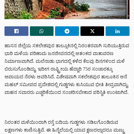
ಹಾಸನ ಜಿಲ್ಲೆಯ ಸಕಲೇಶಪುರ ತಾಲ್ಲೂಕಿನಲ್ಲಿ ನಿರಂತರವಾಗಿ ಸುರಿಯುತ್ತಿರುವ
ಭಾರಿ ಮಳೆಯ ಪರಿಣಾಮ ಜನಜೀವನದಲ್ಲಿ ಆತಂಕದ ವಾತಾವರಣ
ನಿರ್ಮಾಣವಾಗಿದೆ. ಮಲೆನಾಡು ಭಾಗದಲ್ಲಿ ಕಳೆದ ಕೆಲವು ದಿನಗಳಿಂದ ಮಳೆ
ಬಿರುಸುಗೊಂಡಿದ್ದು, ಇದೀಗ ರಾಷ್ಟ್ರೀಯ ಹೆದ್ದಾರಿ 75ರ ಸಂಚಾರಕ್ಕೂ
ಅಪಾಯದ ನೆರಳು ಆವರಿಸಿದೆ. ವಿಶೇಷವಾಗಿ ಸಕಲೇಶಪುರ ತಾಲೂಕಿನ ಆನೆ
ಮಹಲ್ ಸಮೀಪದ ಪ್ರದೇಶದಲ್ಲಿ ಗುಡ್ಡಗಳು ಕುಸಿಯುವ ಭೀತಿ ತೀವ್ರವಾಗಿದ್ದು,
ವಾಹನ ಸವಾರರು ಎಚ್ಚರಿಕೆಯಿಂದ ಸಂಚರಿಸಬೇಕಾದ ಪರಿಸ್ಥಿತಿ ಉಂಟಾಗಿದೆ.
ನಿರಂತರ ಮಳೆಯಿಂದಾಗಿ ರಸ್ತೆ ಬದಿಯ ಗುಡ್ಡಗಳು ಸಡಿಲಗೊಂಡಿರುವ
ಲಕ್ಷಣಗಳು ಕಾಣಿಸುತ್ತಿವೆ. ಈ ಹಿನ್ನೆಲೆಯಲ್ಲಿ ಯಾವ ಕ್ಷಣದಲ್ಲಾದರೂ ಮಣ್ಣು